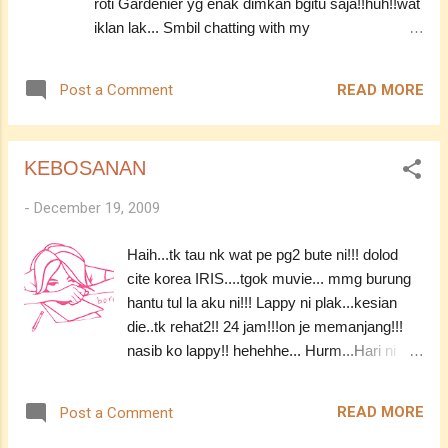
roti Gardenier yg enak dimkan bgitu saja!!huh!!wat
ibu tk kasi..hehhehee!!! Smbil tu plak..th mcm
iklan lak... Smbil chatting with my
mane aku tetdo!! mmg penat sgt la
parents!!hahhaha!!! N pastu my ibu suh blaja balik
gamaknye~~~~ N tebangun bile dpt kol dr niza!!
kete...cuak tk hingat!! Iya la...ak dh lme tk
Pergh!!terus aku bgkit dari
READ MORE
Post a Comment
mandu..klu jd pape cmne?? Dh la lesen aku tk
persemadian!!!hahahhaah!!! Tp kuar mlm ...
renew lg!!n my car ade satu saja!!! Klu accedent
la..alamat g alam megah jalan kaki daaa!!! Tp td
KEBOSANAN
juz nk lembutkan balik tangan yg keras pegang
stereng kete!!kuikuikuikui!!! Overall ok je..(mmg la
-
December 19, 2009
ok..tk jalan kt bukit, kt roundbout, wat u-turn..klu
wat tu..tk tau jd pa!!!) Pastu wat ape ek??On9 FB
Haih...tk tau nk wat pe pg2 bute ni!!! dolod
lg la!!!hahahha!! Hah!!lupe lak!!jemur kain
cite korea IRIS....tgok muvie... mmg burung
lorh!!hadoi!!1st time jemur kain lepas balik dari poli
hantu tul la aku ni!!! Lappy ni plak...kesian
hari tu!!!hahahhahha~~~ Mmg manja habis aku
die..tk rehat2!! 24 jam!!!on je memanjang!!!
kali ni!!kuikuki!!Love u Ibu!!!!muachxxx!! Bile on9
nasib ko lappy!! hehehhe... Hurm...Hari ni
FB...ade je la cite mengarut n commnt tah hape2
mungkin nk g tngkap gmbar pasport.. sbb nk
yg dibuat.. Tp aku enjoy pe wat mcm tu!!hilang
renew lesen yg dh tmt tmpoh!!!
stress!!!stress ker??? ...
READ MORE
Post a Comment
hahahhha...lesen P dh habis tmpoh... tp tk
reti2 jgk nk bwk jalan kte!!! adoi!!!mmber