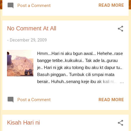
dimane2.. Tegur la ye.. Yg pasti.. Korang
READ MORE
Post a Comment
sume tk salah pape.. N tk de kaitan pun..
Sumenye salah aku.. Maafkan aku.. Semoga
korang sume berjaya n bahagia.. Itu doa aku
No Comment At All
untuk korang sume.. :((
-
December 29, 2009
Hmm...Hari ni aku bgun awal... Hehehe..rase
bangge tetibe..kuikuikui.. Tak ade la..gurau
je.. Hari ni jgk aku tolong ibu aku kt dapur tu..
Basuh pinggan.. Tumbuk cili smpai mata
berair.. Huhuh..senang keje ibu ak kali ni...
Alhamdulillah..lain kali wat lg ek..hehehe..
Hmm..Bosan gk hari ni sebenarnye.. Tak tau
READ MORE
Post a Comment
pe lg nk wat.. Org dok kecoh nk masuk new
sem... Aku??? tak de arah tujuan lg..hehehe..
Khamis ni result kuar.. ape la nasib aku agak
Kisah Hari ni
nye?? Harap2 tk de repeat paper lg.. tak
sanggup ak nk ulang subjek yg tah2 pape tu..