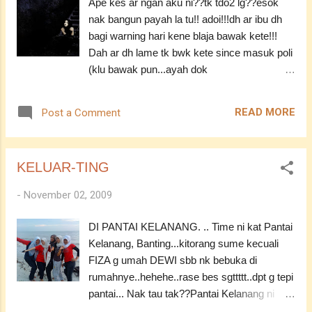
Ape kes ar ngan aku ni??tk tdo2 lg??esok
nak bangun payah la tu!! adoi!!!dh ar ibu dh
bagi warning hari kene blaja bawak kete!!!
Dah ar dh lame tk bwk kete since masuk poli
(klu bawak pun...ayah dok
sebelah..tgok2kan...)!! Klu bawak pun
adoi!!dh tk hingat agaknye!! Dh subuh
READ MORE
Post a Comment
ni..mate dh berat..tp tk nk tdo!!!! tgok ar mcm
mane nt...adoi..ape punye anak dara la ni...
KELUAR-TING
-
November 02, 2009
DI PANTAI KELANANG. .. Time ni kat Pantai
Kelanang, Banting...kitorang sume kecuali
FIZA g umah DEWI sbb nk bebuka di
rumahnye..hehehe..rase bes sgttttt..dpt g tepi
pantai... Nak tau tak??Pantai Kelanang ni
juge lah tempat KAER AF wat video klip