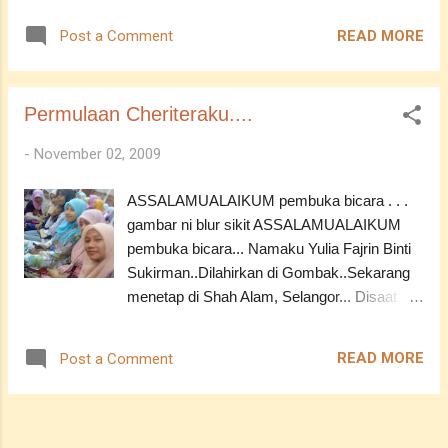
IZINKAN KU PERGI!!!!!mmg sebijik la....><
READ MORE
Post a Comment
JUSCO BUKIT TINGGI Odw nk balik PSIS,
kitorang sume singgah kt sini la...besar
tempatnye..kire bes gak la window shopping
Permulaan Cheriteraku....
kt sini...tp rugi ar..tak bawak duit lebih..time ni
gk nk beli sesuatu untuk seseorang tp....><
-
November 02, 2009
PINAT AND ME DALAM
ASSALAMUALAIKUM pembuka bicara . . .
KERETA ON DA WAY NAK G BALIK PSIS
gambar ni blur sikit ASSALAMUALAIKUM
(DEWI BAWAK KERETA) ON DA WAY ...
pembuka bicara... Namaku Yulia Fajrin Binti
Sukirman..Dilahirkan di Gombak..Sekarang
menetap di Shah Alam, Selangor... Disaat
aku menulis coretan ini..umurku belum lagi
mencecah 20 tahun.. Berada di tahun akhir
READ MORE
Post a Comment
dalam Diploma Sains Kesetiausahaan di
Politeknik Sultan Idris Shah a.k.a PSIS..
Mendiami hostel PSIS, A4 (dahulunya blok
lelaki..namun atas sebab tertentu, blok