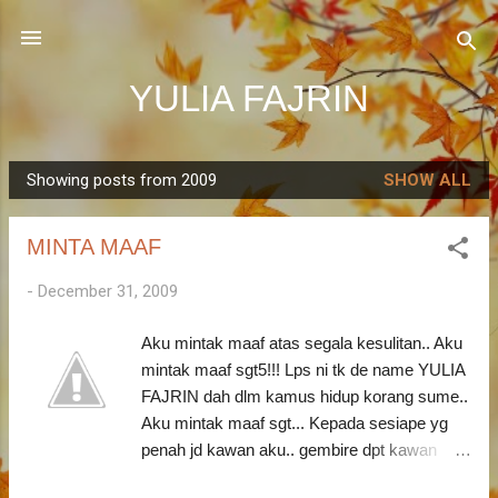
Skip to main content
YULIA FAJRIN
Showing posts from 2009
SHOW ALL
P
o
MINTA MAAF
s
t
-
December 31, 2009
s
Aku mintak maaf atas segala kesulitan.. Aku
mintak maaf sgt5!!! Lps ni tk de name YULIA
FAJRIN dah dlm kamus hidup korang sume..
Aku mintak maaf sgt... Kepada sesiape yg
penah jd kawan aku.. gembire dpt kawan
ngan korang sume.. If terserempak