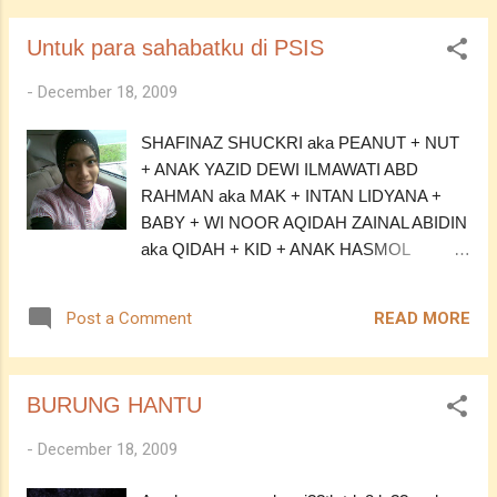
sume dh pandai bwk kte g KL la.. Shah Alam
Untuk para sahabatku di PSIS
la.. Even g Sabak Bernam!!! Jauh tu.........
huhhhu... Hurm...mmg betul3 BOSAN tahap
-
December 18, 2009
cipan gaban tau tak!!!
SHAFINAZ SHUCKRI aka PEANUT + NUT
+ ANAK YAZID DEWI ILMAWATI ABD
RAHMAN aka MAK + INTAN LIDYANA +
BABY + WI NOOR AQIDAH ZAINAL ABIDIN
aka QIDAH + KID + ANAK HASMOL
HAFIZAH OTHMAN aka FIEZA + ZA +
ANAK MANJA MAK + ANAK HAFIZ NOR
READ MORE
Post a Comment
AMNI RAUHAH SELAMAT aka ROHA + RO
+ AMNI + ANAK BANGGEL + MONSTER
(tiada gambar) akan diupdate kemudian NOR
BURUNG HANTU
FAZILLAH MOHAMAD SA'AD PADI + PAD
+ ANAK Z TQ TO BE MY FRENZ AFTER
-
December 18, 2009
ALL THIS TIME!!! LUV U ALL!!! KEEP IN
TOUCH!!! ><