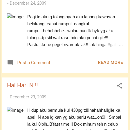
-
December 24, 2009
Sejak dua menjak ni.. Hal perkahwinan selalu
je dtg bertandang kt telinga aku.. Mungkin
Pagi td aku g tolong ayah aku lapang kawasan
sbb akhir thn kot.. Tp sbnr nye..mmg la bes
belakang..cabut rumput..cangkul
kan org kawin. Tp aku rase sedih la jgk.. sbb
rumput..hehehhehe.. walau pun tk byk yg aku
mungkin aku tk kan rase tu sume..
tolong...tp stil wat rase bdn aku penat gile!!!
disebabkan seseorang... Tapi aku tk
Pastu...kene geget nyamuk lak!! tak hingat!!gatal
salahkan dia.. Hmm..hari ni gk adik aku yg
gile!!! Rase nk geget je balik nyamuk3 tu!!! haish!!
umur die 14 thn.. Amik result kt skul.. N aku
N pastu kemas da store plak!! Hadoi!!bapak la byk
la yg drive..sbb nk practice balik kan.. N
READ MORE
Post a Comment
gile barang!! Bak kate ibu ku.. Stor tu bkn simpan
last2..result die teruk gile!!! Tak ade A
barang!! Tp sampah!! hahahha!! ku hnye mmpu
langsun...
tergelak dn berlalu pergi!! Cewah!!>< Kemas
Hal Hari Ni!!
punye kemas!! Setel daa!!Stor tu jd tesusun n
lebih kemas!! Sume nye hasil usehe aku, my ibu n
-
December 23, 2009
adikku!! Smpah2 yg tk nk tu..aku g buang..naik
kete... N aku la kan yg mandu..smbil2 blaja naik
Hidup aku bermula kul 430pg td!!hahahha!!gile ka
kete balik.. huuhuhuh!! Pastu!!makan!!lapar
ape!! N ape lg kan yg aku perlu wat...on9!!! Smpai
gile!!tahap cipan!! N then mmber ajak g minum kt
la kul 8lbih..B'fast time!!! Dok minum teh n celup
atas bukit mlm tu!! Ape lg..aku on je!!tp takut my