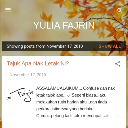
Skip to main content
YULIA FAJRIN
Showing posts from November 17, 2010
SHOW ALL
P
o
Tajuk Apa Nak Letak Ni?
s
t
-
November 17, 2010
s
ASSALAMUALAIKUM... Confuse dah nak
letak tajok ape...-.- Seperti biasa...aku
melakukan rutin harian aku...dan tiada
perkara istimewa yang berlaku....
Cuma...petang tadi...aku mendapat satu
panggilan dari sebuah syarikat logistik yang