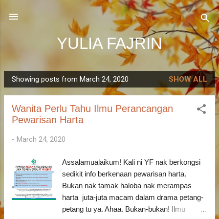
Skip to main content
YULIA FAJRIN
Showing posts from March 24, 2020
SHOW ALL
P
o
Wanita Perlu Tahu Ilmu Perancangan
s
Pewarisan Harta
t
s
-
March 24, 2020
Assalamualaikum! Kali ni YF nak berkongsi
sedikit info berkenaan pewarisan harta.
Bukan nak tamak haloba nak merampas
harta juta-juta macam dalam drama petang-
petang tu ya. Ahaa. Bukan-bukan! Ilmu