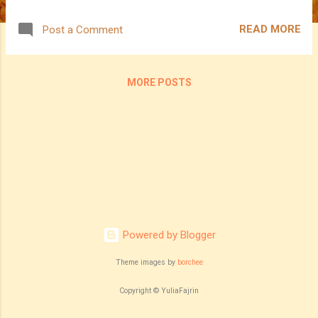
Perancangan Pewarisan Harta ni wanita
perlu ambil berat juga. Bukan lelaki je perlu
READ MORE
Post a Comment
tahu. Sebab tu, banyak kes-kes di luar sana
yang tidak berapa nak menyebelahi wanita
disebabkan tiada pengetahuan akan hal ini.
MORE POSTS
Powered by Blogger
Theme images by
borchee
Copyright © YuliaFajrin