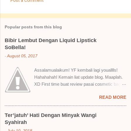
Post a Comment
C
o
m
Popular posts from this blog
m
e
Bibir Lembut Dengan Liquid Lipstick
SoBella!
n
t
-
August 05, 2017
s
Assalamualaikum! YF kembali lagi youalllls!
Hahahahah! Kemain liat update blog. Maaplah.
XD First time buat review pasai cosmetic bagai
ni. Sejak bila tah jadi hantu make up. T.T Okay!
READ MORE
Nak jadikan cerita, a ku baru je beli liquid lipstick
brand SoBella ni. Siap beli 3 kau! Adeh! Dari
atas, Cornflakes Madu, Strawberry Semprit &
Ter’jatuh’ Hati Dengan Minyak Wangi
Rose Makmur Setelah dicuba dengan pelbagai
Syahirah
cara, aku jumpa beberapa sebab kenapa aku
-
July 10, 2018