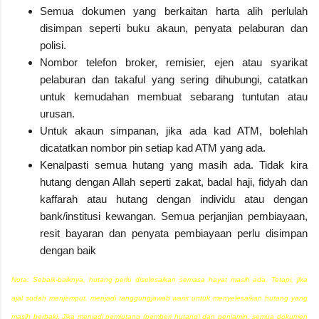
Semua dokumen yang berkaitan harta alih perlulah
disimpan seperti buku akaun, penyata pelaburan dan
polisi.
Nombor telefon broker, remisier, ejen atau syarikat
pelaburan dan takaful yang sering dihubungi, catatkan
untuk kemudahan membuat sebarang tuntutan atau
urusan.
Untuk akaun simpanan, jika ada kad ATM, bolehlah
dicatatkan nombor pin setiap kad ATM yang ada.
Kenalpasti semua hutang yang masih ada. Tidak kira
hutang dengan Allah seperti zakat, badal haji, fidyah dan
kaffarah atau hutang dengan individu atau dengan
bank/institusi kewangan. Semua perjanjian pembiayaan,
resit bayaran dan penyata pembiayaan perlu disimpan
dengan baik
Nota: Sebaik-baiknya, hutang perlu diselesaikan semasa hayat masih ada. Tetapi, jika
ajal sudah menjemput, menjadi tanggungjawab waris untuk menyelesaikan hutang yang
masih berbaki. Jika menjadi pemiutang (pemberi hutang) dan penjamin, semua dokumen