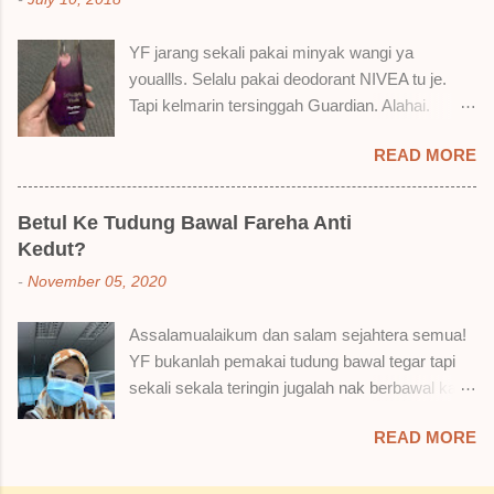
suka liquid lipstick ni dan kenapa aku tak berapa
suka juga. Tapi mostly suka gila! Yang part tak
YF jarang sekali pakai minyak wangi ya
suka tu boleh adjust. Don't worry! Aku start
youallls. Selalu pakai deodorant NIVEA tu je.
dengan yang elok dulu lah ek! Pros 1) OMG!
Tapi kelmarin tersinggah Guardian. Alahai.
Ringan gila tekstur dia bila dah kering. Serious!
Lemah iman dan wallet . 🤣 Jalan punya jalan
2) Bila dah kering, sentuh plak bibirkan. Alahai!
READ MORE
dalam Guardian, ternampaklah minyak wangi
Lembut plak jadinya bibir ni and smooth gitu. 3)
Syahirah ni. Kebetulan ada sale . RM18 je tau.
Bila minum air, still nampak bekas lipstick kat
Harga adal tak pasti plak. May be dalam RM20
gelas tapi tak obvious pun. Sikit sangat. Tapi tak
Betul Ke Tudung Bawal Fareha Anti
macam tu. Dah lama tak pakai perfume , ambil
tahu lah kalau dah minum bergelas-gelas dan
Kedut?
lah satu yang warna keunguan ni dengan
makan berpinggan-pinggan. 4) Senang nak
-
November 05, 2020
redhanya sebab tak tahu lah wangian dia tu
cuci. Tak perl...
tahan lama ke tak. Warna ungu ni namanya
Assalamualaikum dan salam sejahtera semua!
Magnifique ya anak-anak semua. Bau sweet-
YF bukanlah pemakai tudung bawal tegar tapi
sweet gitu. Lembut je. Bertambah plak dengan
sekali sekala teringin jugalah nak berbawal kan.
hasutan adik perempuan. Zassss rembat satu
Baru-baru ni, YF ada beli sehelai tudung bawal
katanya tapi hakak dia yang bayorrr. 😭 Lepas
READ MORE
dari seorang ejen Fareha ni, iaitu
tu, YF pakailah pergi kerja. So aktiviti tak
@mytudungsister . Bungkusan semua okay
berpeluh sangat. Duduk dalam aircond je. Dari
dan kemas. Penghantaran pun laju. Order hari