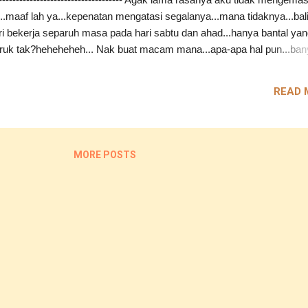
i...maaf lah ya...kepenatan mengatasi segalanya...mana tidaknya...bal
ri bekerja separuh masa pada hari sabtu dan ahad...hanya bantal ya
teruk tak?heheheheh... Nak buat macam mana...apa-apa hal pun...ba
yang ingin dikongsikan bersama.... Cuma takut masa tidak mengizink
enaip satu demi satu perkataan...maklum lah..adik pun ingin
READ 
akan komputer riba ini...jadi...terpaksalah beralah sedikit...nak jadi
la katakan...kepoyoan pula aku ini... ;) ---------------------------------------
.apalah yang ada pada nama ya?sehinggakan mampu membuat aku
 sejenak apabila nama itu disebut...walhal orangnya berlainan malah
MORE POSTS
comel pula tu...heheheh... Ceritanya begini...Sabtu lepas...apabila ak
bekerja separuh masa....ada seorang pelanggan yang bergelar i...