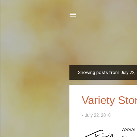
Showing posts from July 22,
P
o
s
Variety Sto
t
s
-
July 22, 2010
ASSALA
ok... --