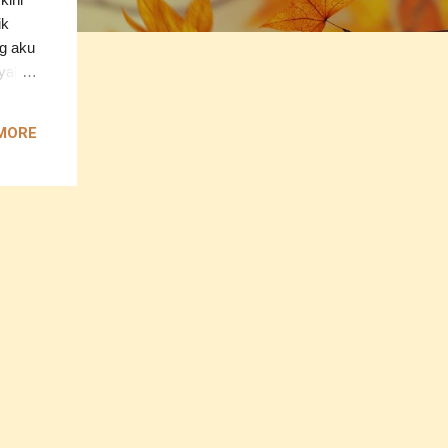
ik
ng aku
nyak
an
MORE
 kakak
u