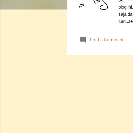
blog in
saja da
cari...
cerita 
untuk m
Post a Comment
menggun
mithali 
Nama..
terdiam
sangat 
sedang 