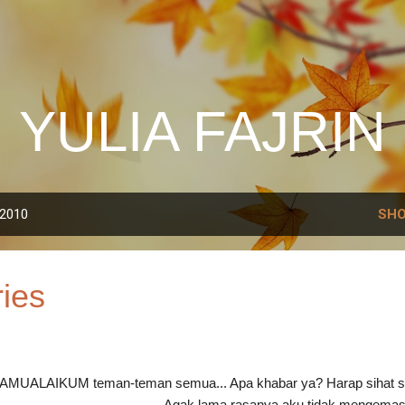
Skip to main content
YULIA FAJRIN
 2010
SHO
ries
MUALAIKUM teman-teman semua... Apa khabar ya? Harap sihat s
------------------------------------- Agak lama rasanya aku tidak mengemas