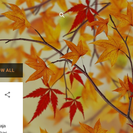
W ALL
aja
kini