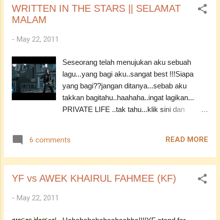
Allah...ulangi permintaan itu beberapa kal...
WRITTEN IN THE STARS || SELAMAT
menyedapkan hati walhal ia bukan apa yang
MALAM
disangka... Aku hanya mampu berserah...
Dengan mainan ini... ASSALAMUALAIKUM -
-
May 22, 2011
------------------------------------------------ YF :
Tak seburuk yang kita sangka Tak seindah
Seseorang telah menujukan aku sebuah
yang kita jangka
lagu...yang bagi aku..sangat best !!!Siapa
yang bagi??jangan ditanya...sebab aku
takkan bagitahu..haahaha..ingat lagikan...
PRIVATE LIFE ..tak tahu...klik sini dan
baca!!! Walaupun aku tahu ia cuma sekadar
lagu yang tiada erti buat seseorang...tapi aku
READ MORE
6 comments
anggap itu hadiah yang teristimewa buat
aku...sekadar dengan ucapan SELAMAT
MALAM...yup...ia telah membuat aku
YF vs AWEK KHAIRUL FAHMEE (KF)
bersedih...tapi aku cuba untuk
mengawalnya...INSYAALLAH Nak tahu lagu
-
May 22, 2011
apa tak??Jom tengok samasama!! -------------
-------------------------------- Lirik - [Eric Turner]