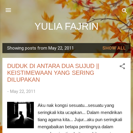
Skip to main content
YULIA FAJRIN
Showing posts from May 22, 2011
SHOW ALL
P
o
DUDUK DI ANTARA DUA SUJUD ||
s
KEISTIMEWAAN YANG SERING
t
DILUPAKAN
s
-
May 22, 2011
Aku nak kongsi sesuatu...sesuatu yang
seringkali kita ucapkan... Dalam mendirikan
tiang agama kita... Jujur...aku pun seringkali
mengabaikan betapa pentingnya dalam