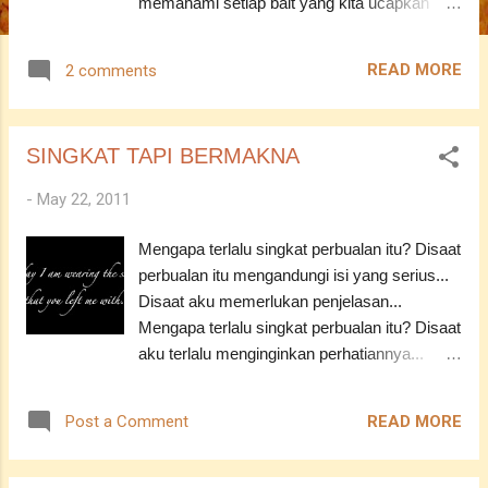
memahami setiap bait yang kita ucapkan
dalam menyembahNya... Kita baca dan
fahami... -----------------------------------------------
READ MORE
2 comments
---- Dalam tidak sedar...s etiap hari kita
memohon di dalam solat kita...tetapi
sayangnya, kita hanya memohon tanpa
SINGKAT TAPI BERMAKNA
memahami...sekadar tersebut dibibir, tetapi
tidak tersentuh dari hati kita selama ini...
-
May 22, 2011
Marilah kita mula menghayati ketika kita
duduk di antara dua sujud semasa
Mengapa terlalu singkat perbualan itu? Disaat
solat...Dengan rendah hati nyatakanlah
perbualan itu mengandungi isi yang serius...
permohonan ampun kepada Allah...
Disaat aku memerlukan penjelasan...
Rabbighfirli (Tuhanku, ampuni aku) Diamlah
Mengapa terlalu singkat perbualan itu? Disaat
sejenak...Buka dada dan diri kita untuk
aku terlalu menginginkan perhatiannya...
menerima ampunan dari Allah seperti
Disaat aku memerlukan kehadirannya...
membuka diri ketika merasakan hembusan
Namun, ada satu ayat yang mampu
angin sepoi-sepoi atau menerima curahan air
READ MORE
Post a Comment
menenangkan jiwaku... Satu ayat yang
hujan ketika kita masih kecil... Tetaplah
mengandungi 1001 maksud... Adakah aku
membuka diri kita untuk menerima ampunan
cuma berangan? Atau sekadar ingin