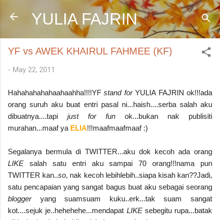
Skip to main content
YULIA FAJRIN
YF vs AWEK KHAIRUL FAHMEE (KF)
-
May 22, 2011
Hahahahahahaahaahha!!!!YF
stand for
YULIA FAJRIN ok!!!ada
orang suruh aku buat entri pasal ni...haish....serba salah aku
dibuatnya....tapi
just for fun
ok...bukan nak publisiti
murahan...maaf ya
ELIA
!!!maafmaafmaaf :)
Segalanya bermula di TWITTER...aku dok kecoh ada orang
LIKE
salah satu entri aku sampai 70 orang!!!nama pun
TWITTER kan..
so
, nak kecoh lebihlebih..siapa kisah kan??Jadi,
satu pencapaian yang sangat bagus buat aku sebagai seorang
blogger
yang suamsuam kuku..erk...tak suam sangat
kot....sejuk je..hehehehe...mendapat
LIKE
sebegitu rupa...batak