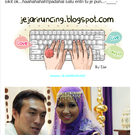
sikit ok...haahahahah!!padahal satu entri tu je pun...-____-
Header JEJARIRUNCING