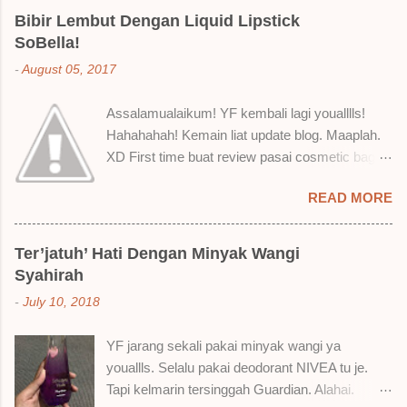
e
Bibir Lembut Dengan Liquid Lipstick
SoBella!
n
t
-
August 05, 2017
s
Assalamualaikum! YF kembali lagi youalllls!
Hahahahah! Kemain liat update blog. Maaplah.
XD First time buat review pasai cosmetic bagai
ni. Sejak bila tah jadi hantu make up. T.T Okay!
READ MORE
Nak jadikan cerita, a ku baru je beli liquid lipstick
brand SoBella ni. Siap beli 3 kau! Adeh! Dari
atas, Cornflakes Madu, Strawberry Semprit &
Ter’jatuh’ Hati Dengan Minyak Wangi
Rose Makmur Setelah dicuba dengan pelbagai
Syahirah
cara, aku jumpa beberapa sebab kenapa aku
-
July 10, 2018
suka liquid lipstick ni dan kenapa aku tak berapa
suka juga. Tapi mostly suka gila! Yang part tak
YF jarang sekali pakai minyak wangi ya
suka tu boleh adjust. Don't worry! Aku start
youallls. Selalu pakai deodorant NIVEA tu je.
dengan yang elok dulu lah ek! Pros 1) OMG!
Tapi kelmarin tersinggah Guardian. Alahai.
Ringan gila tekstur dia bila dah kering. Serious!