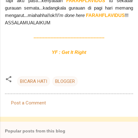
Tapi aku pasti...kenyataan
FARAHFLAVIDUS
tu sekadar
gurauan semata...kadangkala gurauan di pagi hari memang
mengarut...miahahha!!ok!!
I'm done here
FARAHFLAVIDUS
!!!
ASSALAMUALAIKUM
----------------------------------------------
YF : Get It Right
BICARA HATI
BLOGGER
Post a Comment
C
o
m
Popular posts from this blog
m