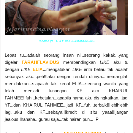
Tahniah ya - C & P dari JEJARIRUNCING
Lepas tu...adalah seorang insan ni...seorang kakak...yang
digelar
FARAHFLAVIDUS
membandingkan
LIKE
aku tu
dengan
LIKE
ELIA
...mengatakan
LIKE
entri beliau tak adalah
sebanyak aku...peh!!!aku dengan rendah dirinya...memanglah
menidakkan...siapalah tak kenal ELIA...seorang wanita yang
telah menjadi tunangan KF aka KHAIRUL
FAHMEE!!fuh...kebetulan...apabila nama aku disingkatkan...jadi
YF...dan KHAIRUL FAHMEE...jadi KF...fuh...terbaik!!!lebihlebih
lagi...aku dan KF...sebaya!!!kredit di situ yaaa!!!jangan
jealous!!hahaha...gurau saja...tak hairan pun... :P