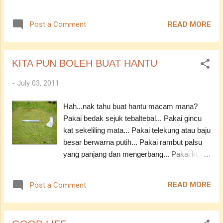
penjara itu, Hans Henrik Hoilund mengakui
adikku yang tersayang... Ibu dan ayah aku
penjara itu turut dihuni oleh banduan yang pali...
bagi green light pula bawa
READ MORE
Post a Comment
kereta...heeee...bawa malam pula tu
kan...memang gempak habislah...aku
memandu tak adalah pro sangat
KITA PUN BOLEH BUAT HANTU
pun...jauhjauh ni...belum masuk berlari
pantas lagi...baru je nak merangkak ni ha...
-
July 03, 2011
Tapi itu cubaan aku yang berani mati
sebenarnya...jalan untuk menuju ke
Hah...nak tahu buat hantu macam mana?
sana...kalau malam...memang banyak
Pakai bedak sejuk tebaltebal... Pakai gincu
keretanya...silap haribulan...boleh
kat sekeliling mata... Pakai telekung atau baju
eksiden...ish..minta dijauhkan...tapi bila lagi
besar berwarna putih... Pakai rambut palsu
nak beranikan diri, kan?hehehehe... Di sini,
yang panjang dan mengerbang... Pakai kuku
ingin aku lampirkan beberapa keping
palsu yang panjang lagi hitam...
gambar...adalah edit sikitsikit...:P
Dah...siap!!!hahahaha...cuba try test ok!!!
Heeee...semuany poyo tapi merekalah cinta
READ MORE
Post a Comment
TAPI!!!itu hantu orang Melayu, kan?? Ni
hatiku... :)) Untunglah dapat upload
hantu dari over the sea tau...kikikiki!! XD Jom
gambar...sebab ada DSLR...kahkahkahkah!!
tengok yok!! -----------------------------------------
ASSALAMUALAIKUM ----------------------------