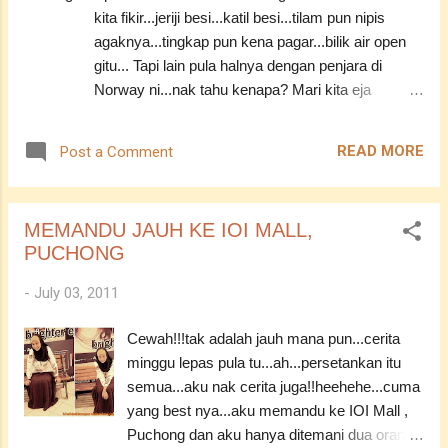
berganti Natijah rasa dizahiri Bagai dimensi
kita fikir...jeriji besi...katil besi...tilam pun nipis
dan hipokrasi berselari Segala senyumanmu
agaknya...tingkap pun kena pagar...bilik air open
mengusikku Oh mengapa Tak terhidu
gitu... Tapi lain pula halnya dengan penjara di
Kucupanmu berlagu merdu Ulang Chorus
Norway ni...nak tahu kenapa? Mari kita eja
Tanpa kata Tanpa rela Biarkannya Jatuh ke
samasama XD -----------------------------------------
riba Takkan pudar Kisah kita Nyata di rasa
OSLO – Penjara Halden di Norway dianggap
nyata di matanya Lalu menusukku Luar biasa
READ MORE
Post a Comment
paling mewah di dunia kerana ia dilengkapi bilik air
penjara Siksa sesalan Dikucupnya virus
dan tingkap tanpa jeriji besi serta mempunyai
Ulang Chorus Maafkanlah diriku ----------------
lukisan bernilai AS$1.4 juta (RM4.4 juta), lapor
-----------...
MEMANDU JAUH KE IOI MALL,
sebuah akhbar semalam. Pembinaan penjara
PUCHONG
bernilai AS$ 22.2 juta (RM71.1 juta) itu mengambil
masa 10 tahun untuk dibina dan digambarkan
-
July 03, 2011
sebagai penjara paling berperikemanusiaan di
dunia untuk 252 penghuninya. Menurut beberapa
Cewah!!!tak adalah jauh mana pun...cerita
pegawai penjara itu, setiap penghuni disediakan
minggu lepas pula tu...ah...persetankan itu
sebuah bilik persendirian lengkap dengan peti
semua...aku nak cerita juga!!heehehe...cuma
sejuk mini, televisyen skrin rata, sebuah bilik air
yang best nya...aku memandu ke IOI Mall ,
mewah dan tingkap tanpa jeriji besi. Arkitek
Puchong dan aku hanya ditemani dua orang