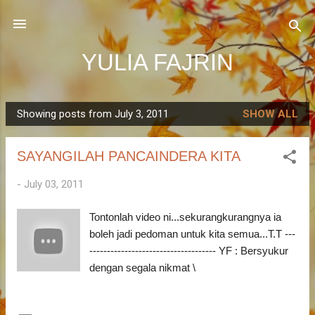
Skip to main content
YULIA FAJRIN
Showing posts from July 3, 2011
SHOW ALL
P
o
SAYANGILAH PANCAINDERA KITA
s
t
-
July 03, 2011
s
Tontonlah video ni...sekurangkurangnya ia
boleh jadi pedoman untuk kita semua...T.T ---
------------------------------------ YF : Bersyukur
dengan segala nikmat \