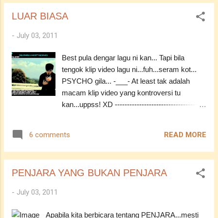
diikuti, iaitu: 1. Perlu berasa malu dengan
bawah adalah tip-tip cara mengenali seseorang itu
Allah atas segala tindakan kita. Allah
LUAR BIASA
sedang berbohong. MENYENTUH HIDUNG
memerhatik...
Apabila seseorang itu berbohong, tisu-tisu erektil
-
July 03, 2011
pada hidungnya akan dipenuhi darah
menyebabkan ianya membesar. Fenomena ini
Best pula dengar lagu ni kan... Tapi bila
juga dikenali sebagai kesan pinocchio. Jadi,
tengok klip video lagu ni...fuh...seram kot...
apabila seseorang bercakap dengan anda
PSYCHO gila... -___- At least tak adalah
dankerap menyentuh hidung yang tidak gatal,
macam klip video yang kontroversi tu
sebenarnya ada sesuatu yang diselindungkannya.
kan...uppss! XD -------------------------------------
MENUTUP MULUT Ada sesetengah orang
---- Lirik / Lyric : Seandainya mengalir di sini
meletakkan tangan di atas mulut mereka apabila
Yang sejernih apa yang terkunci Pastinya di
berbohong. Ini merupakan satu tindak balas
READ MORE
6 comments
dalam diari Bagailah kasih Hati ke hati
automatik yang lahir dari segi psikologi kerana dari
bersemadi Segala senyumanmu mengusikku
...
Oh mengapa Tak terhidu Kucupanmu berlagu
PENJARA YANG BUKAN PENJARA
merdu Chorus Luar biasa Landah senja suria
padamu Lalu menusukku Luar biasa suara
-
July 03, 2011
Siksa membisu Akhirnya membunuhmu
Hidup ini puas dipenuhi Yang sesali tiada
Apabila kita berbicara tentang PENJARA...mesti