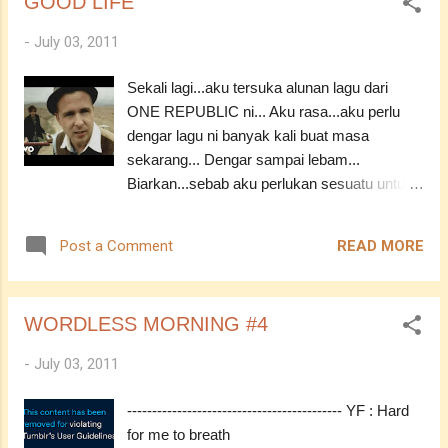
GOOD LIFE
-------------- *Catatan : Sumber dari emel ------
----- YF : Apakah yang sedang berlaku??? ...
-------------------------------------------------
-
July 03, 2011
Camne?agakagak boleh praktikkan tak?
heheheheh...XDD ASSALAMUALAIKUM -----
Sekali lagi...aku tersuka alunan lagu dari
-------------------------------------------------- YF : I
ONE REPUBLIC ni... Aku rasa...aku perlu
don't care anymore
dengar lagu ni banyak kali buat masa
sekarang... Dengar sampai lebam...
Biarkan...sebab aku perlukan sesuatu untuk
bertahan sekarang ni... But I still have a good
life, right? -----------------------------------------
READ MORE
Post a Comment
Liric / Lyric : [Verse 1] Woke up in London
yesterday Found myself in the city near
Piccadilly Don't really know how I got here I
WORDLESS MORNING #4
got some pictures on my phone New names
and numbers that I don't know Address to
-
July 03, 2011
places like Abbey Road Day turns to night,
night turns to whatever we want We're young
------------------------------------------- YF : Hard
enough to say [Chorus] Oh this has gotta be
for me to breath
the good life This has gotta be the good life