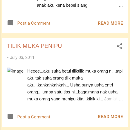
bukan bini kita tak boleh! paham bapak?
anak aku kena bebel siang
sudah lah!" Malam tu... Din mula ingin
malam...haish...tamotamo...jangan macam
menyiasat latar belakang perempuan yang
tu...tak elok...sabarkan hati
bernama Ina itu. Apa nak jadik ngan bapak
READ MORE
Post a Comment
ya...INSYAALLAH... --------------------------------
nih.. sanggup bawak balik pompuan y...
------ Pernahkah anda mempunyai perasaan
marah? Sehinggakan, kadang-kadang anda
TILIK MUKA PENIPU
berasa ingin mengamuk? Article ini cuba
menyingkap 11 cara-cara untuk sedikit
-
July 03, 2011
sebanyak utk menghidari diri kita daripada
sifat marah. IMAM Syafie ada menegaskan:
Heeee...aku suka betul tiliktilik muka orang ni...tapi
“Marah adalah satu di antara panah syaitan
aku tak suka orang tilik muka
yang mengandungi racun. Oleh itu hindarilah
aku...kahkahkahkah... Usha punya usha entri
ia agar kamu dapat menewaskan syaitan dan
orang...jumpa satu tips ni...bagaimana nak usha
bala tenteranya.” Apabila marah dituruti, ia
muka orang yang menipu kita...kikikiki... Jomlah
akan membakar kebaikan seperti api
tilik muka pakwe kita ek...erk...pakwe kita??
membakar kayu dan tiada yang tertinggal
please!! XD ----------------------------------------- Tidak
kecuali debu. Bagi menghilangkan perasaan
READ MORE
Post a Comment
kira lelaki atau wanita, kalau dah kaki pembohong
marah ada beberapa panduan yang boleh
tu kawan baik pun digulainya hidup-hidup. Di