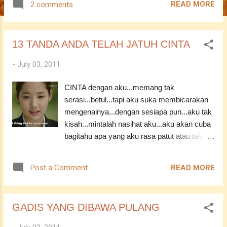
READ MORE
2 comments
13 TANDA ANDA TELAH JATUH CINTA
-
July 03, 2011
CINTA dengan aku...memang tak
serasi...betul...tapi aku suka membicarakan
mengenainya...dengan sesiapa pun...aku tak
kisah...mintalah nasihat aku...aku akan cuba
bagitahu apa yang aku rasa patut atau tak
patut... Dan ini...aku nak kongsi...sekiranya
kamu semua jatuh cinta...antara
READ MORE
Post a Comment
tandatandanya ada di bawah :) ------------------
-------------------------- 1. Anda tidak akan
marah terlalu lama dan akan berusaha untuk
GADIS YANG DIBAWA PULANG
mengawal kemarahan anda terhadapnya. 2.
Anda akan sentiasa merindui dia. 3. Apabila