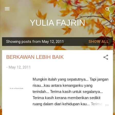
Skip to main content
YULIA FAJRIN
Showing posts from May 12, 2011
SHOW ALL
P
o
BERKAWAN LEBIH BAIK
s
t
-
May 12, 2011
s
Mungkin itulah yang sepatutnya... Tapi jangan
risau...kau antara kenanganku yang
terindah... Terima kasih untuk segalanya...
Terima kasih kerana memberikan sedikit
ruang dalam diari kehidupan kau... Terima
kasih juga kerana sudi menjadi sahabat