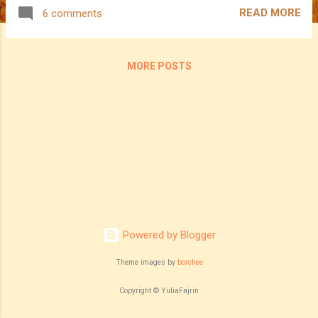
aku... Terima kasih....aku sayangkan
READ MORE
6 comments
kau...dan aku sayangkan semua
sahabatsahabat aku... Maafkan aku
sekiranya terlanjur bicara... Maafkan aku juga
MORE POSTS
kerana menggangu ruang peribadi kau...
Maafkan aku... Tapi kita tetap akan jadi
kawan,kan? :) ASSALAMUALAIKUM ---------
----------------------------------------- YF : Adakah
aku kuat melepaskan kenangan yang
terindah itu?
Powered by Blogger
Theme images by
borchee
Copyright © YuliaFajrin