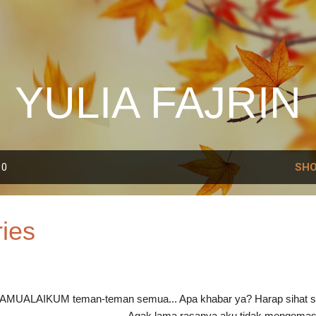
Skip to main content
YULIA FAJRIN
10
SHO
ries
MUALAIKUM teman-teman semua... Apa khabar ya? Harap sihat s
------------------------------------- Agak lama rasanya aku tidak mengemas