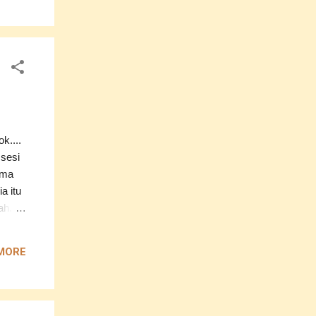
ine di
------
k....
 sesi
uma
a itu
h...
da
------
MORE
rgi