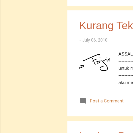
Executi
di syar
bersara
Kurang Te
itu...ti
-
July 06, 2010
ASSALAM
-------
untuk m
--------
aku men
menenga
berasa 
Post a Comment
jiwaku y
-------
untuk 
tukang 
Macam b