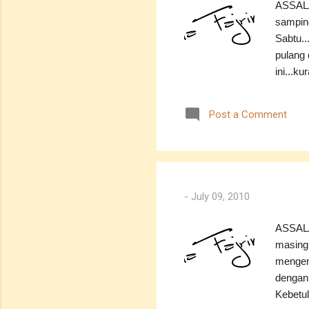
ASSALA
samping 
Sabtu..
pulang 
ini...k
tempat 
Sampai 
Post a Comment
aiskrim
(nama k
tukar..
rambutn
ni...he
-
July 09, 2010
sedang 
ASSALA
masing..
mengema
dengan 
Kebetul