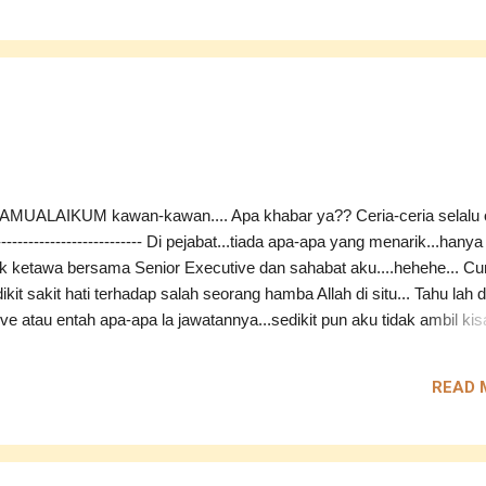
 juga..... aku ada mengisi borang permohonan pekerjaan secara onl
eb Perbadanan Putrajaya....aku isi atas dasar ingin mencuba
..tidak tahu lah pula jika aku bernasib baik mendapat jawatan di sektor
n walaupun sebagai pembantu pengurusan... Tapi...sekiranya aku
.bagaimana pula ceritanya ya???hmm...tunggu dan lihat sajalah... ------
MUALAIKUM kawan-kawan.... Apa khabar ya?? Ceria-ceria selalu o
---------------------------- Di pejabat...tiada apa-apa yang menarik...hanya
k ketawa bersama Senior Executive dan sahabat aku....hehehe... C
ikit sakit hati terhadap salah seorang hamba Allah di situ... Tahu lah di
ve atau entah apa-apa la jawatannya...sedikit pun aku tidak ambil kisa
.sekiranya tahu mengambil...tahu jugalah memulangkan...memang tia
ngsung.... Walau apa-apa pun...bengkak di hati masih terasa... ---------
READ 
-------------- Kenapalah manusia tidak menghargai orang yang mereka
nya sayang dan cintai?? Hendak tunggu mereka sudah tiada atau pe
dup baru tersedar dari mengantuk agaknya...bukalah mata wahai
...janganlah sampai yang dikejar tak dapat....yang dikendong