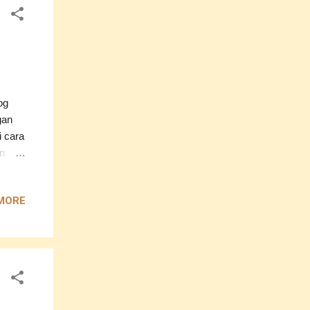
mpai
og
gan
i cara
n
ayout
u akan
MORE
------
utin