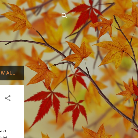
W ALL
aja
kini