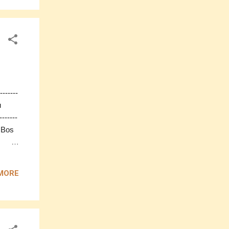
 lama
masih
perti
------
u
------
a Bos
ati
an
MORE
-------
pada
na
.
 hati