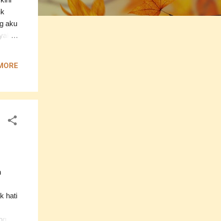
ik
ng aku
nyak
an
MORE
 kakak
u
h
k hati
ng