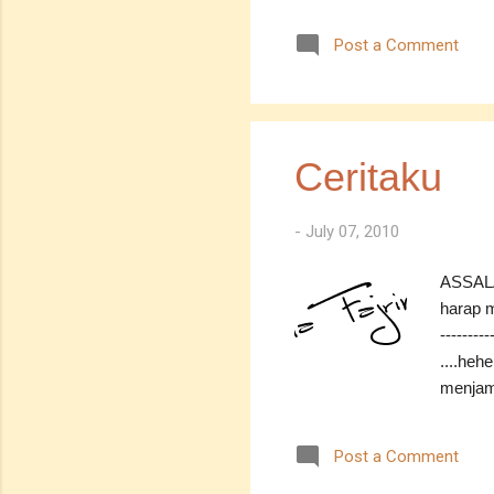
berbora
tidak d
Post a Comment
wujud sa
berjanj
Kerana 
Uitm Ch
UM....
Ceritaku
kereta
-
July 07, 2010
ASSALA
harap m
--------
....heh
menjama
pekerja
kerja a
Post a Comment
quotatio
sekaran