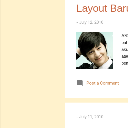
bercici
Layout Bar
begitu 
-
July 12, 2010
ASS
bah
aku
ata
pem
tid
yan
Post a Comment
men
---
men
men
har
-
July 11, 2010
men
seb