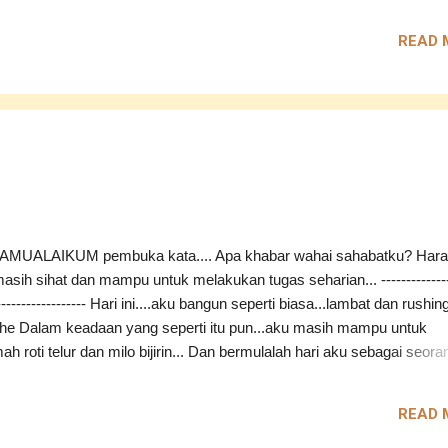
k dengan sahabatku sehingga ditegur oleh Pengarah Urusan... Nasib
ipanggil ke depan....jika ya...macam biasalah...menggelabah pasti ak
READ 
at itu... ---------------------------------------------- Waktu tengahari...aku t
i untuk makan tengahari bersama Niza dan Aishah...sahabat karib aku
Niza akan berada di Alam Megah buat kali terakhir dan bertolak pula
endering, Terengganu pada malam ini... Aishah pula akan pulang ke
masing-masing akan memulakan semester yang baru... Aishah mem
 dan membawa kami semua ke restoran yang berada di Hicom.....
MUALAIKUM pembuka kata.... Apa khabar wahai sahabatku? Hara
asih sihat dan mampu untuk melakukan tugas seharian... --------------
------------------- Hari ini....aku bangun seperti biasa...lambat dan rushin
ehe Dalam keadaan yang seperti itu pun...aku masih mampu untuk
h roti telur dan milo bijirin... Dan bermulalah hari aku sebagai seora
 biasa di hari yang biasa... Tiada apa-apa yang istimewa berlaku... 
ku agak tersusun kali ini.... Kalau dahulu....kelam kabut untuk sorting
READ 
n ke dalam job file ... Buat form ini..buat form itu...tetapi
g...Alhamdulillah...masih boleh bertahan... Dengan bantuan Senior