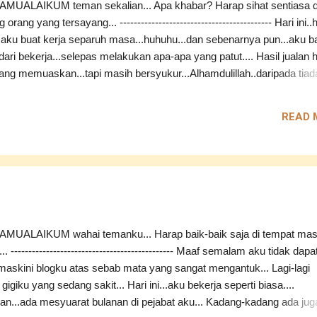
MUALAIKUM teman sekalian... Apa khabar? Harap sihat sentiasa d
orang yang tersayang... ------------------------------------------- Hari ini..h
.aku buat kerja separuh masa...huhuhu...dan sebenarnya pun...aku b
dari bekerja...selepas melakukan apa-apa yang patut.... Hasil jualan h
urang memuaskan...tapi masih bersyukur...Alhamdulillah..daripada tiada
aku bekerja tadi...ada perkara yang agak lucu telah berlaku....heheheh
aku tersenyum sendirian...ceritanya begini... Aku baru saja membeli
READ 
 kon...baru menjamah sedikit..salah seorang pekerja di kedai berdek
edai dirahsiakan) tiba-tiba datang secara mengejut...bertanyakan dui
.pemuda ni pula...agak-agak jambu sedikit...sekiranya dirapikan
ya...pasti wajahnya ala-ala artis Korea yang tengah meletup sekara
hehe.... Jadi...bila aku nak cek kotak duit aku...baru aku tersedar..yan
memegang aiskrim tadi..nak tak nak..terpaks...
MUALAIKUM wahai temanku... Harap baik-baik saja di tempat mas
. ---------------------------------------------- Maaf semalam aku tidak dapa
skini blogku atas sebab mata yang sangat mengantuk... Lagi-lagi
gigiku yang sedang sakit... Hari ini...aku bekerja seperti biasa....
an...ada mesyuarat bulanan di pejabat aku... Kadang-kadang ada jug