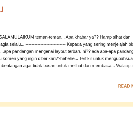
ran...itukan unsur-unsur orang yang tidak bersyukur?? Janganlah sa
u
sekali....kita semua tidak sempurna...belajarlah menerima...
ALAMULAIKUM teman-teman... Apa khabar ya?? Harap sihat dan
agia selalu... --------------------------- Kepada yang sering menjelajah bl
...apa pandangan mengenai layout terbaru ni?? ada apa-apa pandan
u komen yang ingin diberikan??hehehe... Terfikir untuk mengubahsua
bentangan agar tidak bosan untuk melihat dan membaca... Walaupu
ak sekreatif teman-teman blog aku yang lain...dan hanya mencedok l
g disediakan....mungkin ini sudah memadai.... Mungkin lain kali...ak
READ 
gubahnya sedikit demi sedikit...bergantung kepada ilmu di dada... ;) -
----------------- Hari ini...aku terasa penat yang amat sangat...aku mula
yedari...setiap hari Isnin...pasti badan aku akan terasa penat, mata
gantuk dan kepala berat seperti tergantung batu... Mungkin kerana r
ian aku yang kurang mendapatkan rehat secukupnya... Tapi tidak
gapalah...lama-lama nanti..badan akan menjadi biasa dengan rutin
egini...harap-harapnyalah...INSYAALLAH... ...