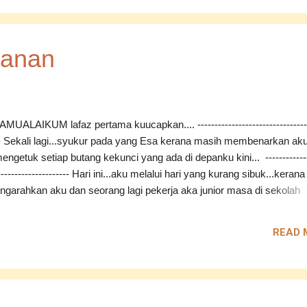
ve ku dan sahabatku.... Rasanya...tanpa mereka..mungkin aku tidak
ikat itu... Bukan apa...rasa rendah diri dan sikap suka menggelabah 
ng baik di dalam diri aku... Sukar untuk mengikis sifat-sifat negatif se
kanan
dak tahu apa lagi yang harus aku lakukan.... --------...
UALAIKUM lafaz pertama kuucapkan.... ---------------------------------
--- Sekali lagi...syukur pada yang Esa kerana masih membenarkan ak
engetuk setiap butang kekunci yang ada di depanku kini... -------------
---------------------- Hari ini...aku melalui hari yang kurang sibuk...keran
garahkan aku dan seorang lagi pekerja aka junior masa di sekolah
h dulu untuk pergi mengukur baju unifom di IOI MALL, Puchong... H
senang sedikit kerana dapat keluar mengambil angin... Sesuai deng
READ 
ang outdoor (sebenarnya kaki berjalan)... (^,*) -----------------------------
------ Sesudah tiba ke destinasi yang dituju...kami pun menyatakan ke
membuat tempahan unifom dan yang lebih membuat aku excited kera
ukurnya merupakan seorang lelaki Cina yang agak comel orangnya..
iasa...citarasa aku lebih kepada Chinese look ...agak berdebar rasa