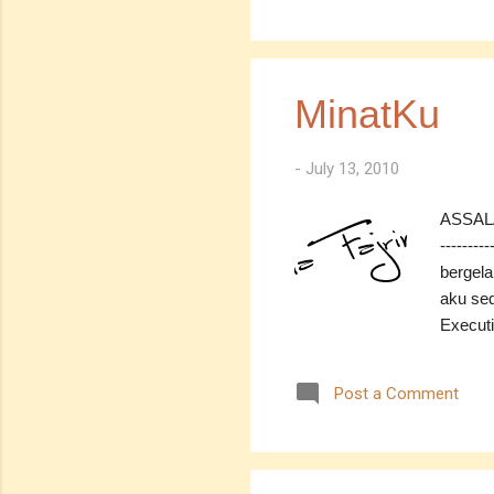
Semalam
laman w
nasib..
kerajaa
MinatKu
dapat..
---...
-
July 13, 2010
ASSALA
--------
bergela
aku sed
Executi
Tapi...
adab la
Post a Comment
-------
sebenar
dari hi
temanku