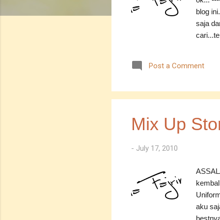
blog in
saja da
cari...
cerita 
untuk m
Post a Comment
menggun
mithali 
Nama..
terdiam
sangat 
Mix Up Sto
sedang 
-
July 17, 2010
ASSALA
kembali 
Uniform
aku saj
bestnya