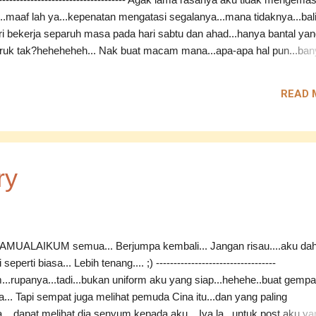
i...maaf lah ya...kepenatan mengatasi segalanya...mana tidaknya...bal
ri bekerja separuh masa pada hari sabtu dan ahad...hanya bantal ya
teruk tak?heheheheh... Nak buat macam mana...apa-apa hal pun...ba
yang ingin dikongsikan bersama.... Cuma takut masa tidak mengizink
enaip satu demi satu perkataan...maklum lah..adik pun ingin
READ 
akan komputer riba ini...jadi...terpaksalah beralah sedikit...nak jadi
la katakan...kepoyoan pula aku ini... ;) ---------------------------------------
.apalah yang ada pada nama ya?sehinggakan mampu membuat aku
 sejenak apabila nama itu disebut...walhal orangnya berlainan malah
comel pula tu...heheheh... Ceritanya begini...Sabtu lepas...apabila ak
ry
bekerja separuh masa....ada seorang pelanggan yang bergelar i...
MUALAIKUM semua... Berjumpa kembali... Jangan risau....aku da
seperti biasa... Lebih tenang.... ;) ----------------------------------
...rupanya...tadi...bukan uniform aku yang siap...hehehe..buat gempa
a... Tapi sempat juga melihat pemuda Cina itu...dan yang paling
....dapat melihat dia senyum kepada aku... Iya la...untuk post aku ya