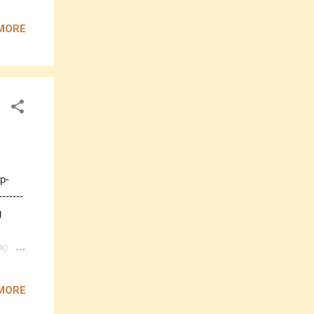
 baik
an
MORE
elah
...
ng ke
bawa
p-
------
g
ng
Cuma
MORE