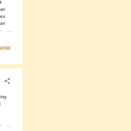
i
ari
aru
ari
.. Di
e....
MORE
atan
t
ng
g aku
ing-
t
a