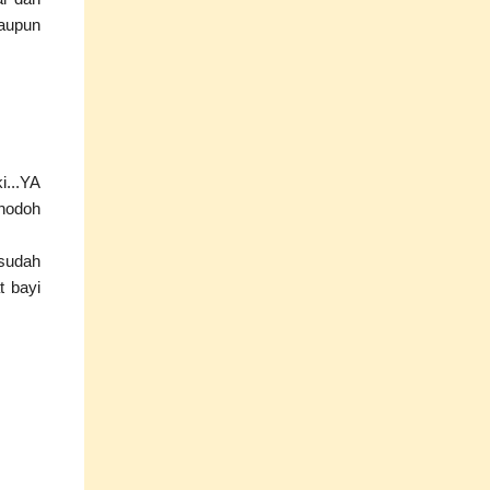
laupun
...YA
.hodoh
sudah
t bayi