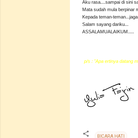
Aku rasa....sampai di sini 
Mata sudah mula berpinar mi
Kepada teman-teman...jaga d
Salam sayang dariku...
ASSALAMUALAIKUM.....
p/s : "Apa ertinya datang
BICARA HATI