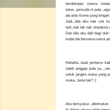
berdekatan (nama kedai 
tukar...pemuda ni pula...ag
ala artis Korea yang tengah
Jadi...bila aku nak cek k
tadi..nak tak nak..terpaksa 
Dan bila aku dah bagi duit
kedai dia bersama-sama aisk
Hahaha...buat pertama kal
salah anggap pula ya....ni
untuk jangka masa yang pan
muka...betul tak? :)
Aku bersyukur...ditemuka
di dalam situasi tidak ber