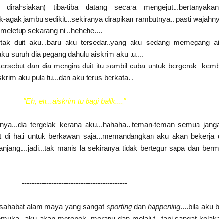
dirahsiakan) tiba-tiba datang secara mengejut...bertanyakan
ak-agak jambu sedikit...sekiranya dirapikan rambutnya...pasti wajahny
 meletup sekarang ni...hehehe....
otak duit aku...baru aku tersedar..yang aku sedang memegang a
aku suruh dia pegang dahulu aiskrim aku tu....
 tersebut dan dia mengira duit itu sambil cuba untuk bergerak kemb
rim aku pula tu...dan aku terus berkata...
"Eh, eh...aiskrim tu bagi balik...."
inya...dia tergelak kerana aku...hahaha...teman-teman semua jang
at di hati untuk berkawan saja...memandangkan aku akan bekerja d
jang....jadi...tak manis la sekiranya tidak bertegur sapa dan be
-------------------------------------------
n sahabat alam maya yang sangat
sporting
dan
happening
....bila aku
semuka...aku akan merepek, merapu dan melalut...tapi sangat kelak