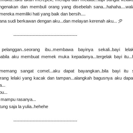
ngenakan dan membuli orang yang disebelah sana...hahaha....wa
.mereka memiliki hati yang baik dan bersih....
ana sudi berkawan dengan aku...dan melayan kerenah aku... ;P
-------------------------------------------
g pelanggan..seorang ibu..membawa bayinya sekali..bayi lelaki
pabila aku membuat memek muka kepadanya...tergelak bayi itu..
.memang sangat comel...aku dapat bayangkan..bila bayi itu 
rang lelaki yang kacak dan tampan...alangkah bagusnya aku dapa
...
u...
ak mampu rasanya...
tung saja la yulia..hehehe
-------------------------------------------