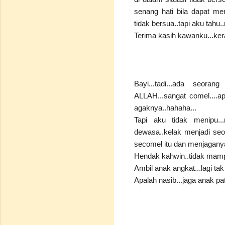
senang hati bila dapat me
tidak bersua..tapi aku tahu.
Terima kasih kawanku...ker
Bayi...tadi...ada seoran
ALLAH...sangat comel....a
agaknya..hahaha...
Tapi aku tidak menipu..
dewasa..kelak menjadi seo
secomel itu dan menjaganya
Hendak kahwin..tidak mamp
Ambil anak angkat...lagi t
Apalah nasib...jaga anak pa