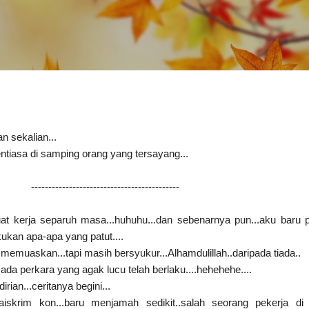
Skip to main content
sekalian...
ntiasa di samping orang yang tersayang...
-------------------------------------------
 buat kerja separuh masa...huhuhu...dan sebenarnya pun...aku baru 
kukan apa-apa yang patut....
ng memuaskan...tapi masih bersyukur...Alhamdulillah..daripada tiada..
.ada perkara yang agak lucu telah berlaku....hehehehe....
ian...ceritanya begini...
skrim kon...baru menjamah sedikit..salah seorang pekerja di 