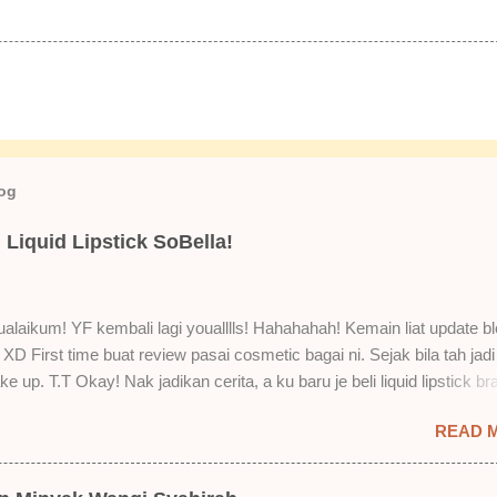
log
Liquid Lipstick SoBella!
laikum! YF kembali lagi youalllls! Hahahahah! Kemain liat update bl
XD First time buat review pasai cosmetic bagai ni. Sejak bila tah jadi
e up. T.T Okay! Nak jadikan cerita, a ku baru je beli liquid lipstick br
i. Siap beli 3 kau! Adeh! Dari atas, Cornflakes Madu, Strawberry Sem
READ 
mur Setelah dicuba dengan pelbagai cara, aku jumpa beberapa seb
u suka liquid lipstick ni dan kenapa aku tak berapa suka juga. Tapi 
! Yang part tak suka tu boleh adjust. Don't worry! Aku start dengan y