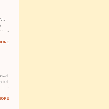
 2)
smooth
n.
A tu
n
lan
 tu.
MORE
 tapi
b tu,
bawal
n tak
a beli
 Isnin
MORE
da
k reti