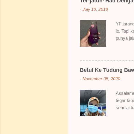
Ter’jatuh’ Hati Deng
elok dulu
-
July 10, 2018
Bila dah 
gitu. 3) 
YF jarang
Sikit san
je. Tapi 
berpingga
punya ja
ada sale
Dah lama
redhanya 
namanya 
Betul Ke Tudung Baw
Bertamba
-
November 05, 2020
hakak dia
berpeluh 
Assalamu
bau dia s
tegar tap
naklah b
sehelai t
Hahahaha
Bungkusa
sampai da
sebiji br