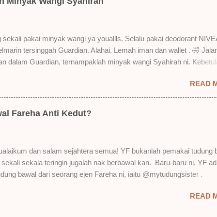
an Minyak Wangi Syahirah
 lah ek! Pros 1) OMG! Ringan gila tekstur dia bila dah kering. Serious!
kering, sentuh plak bibirkan. Alahai! Lembut plak jadinya bibir ni and 
Bila minum air, still nampak bekas lipstick kat gelas tapi tak obvious pu
 sekali pakai minyak wangi ya youallls. Selalu pakai deodorant NIVE
gat. Tapi tak tahu lah kalau dah minum bergelas-gelas dan makan
kelmarin tersinggah Guardian. Alahai. Lemah iman dan wallet . 🤣 Jala
n-pinggan. 4) Senang nak cuci. Tak perl...
lan dalam Guardian, ternampaklah minyak wangi Syahirah ni. Kebetu
 . RM18 je tau. Harga adal tak pasti plak. May be dalam RM20 macam
READ 
 tak pakai perfume , ambil lah satu yang warna keunguan ni dengan
sebab tak tahu lah wangian dia tu tahan lama ke tak. Warna ungu ni
Magnifique ya anak-anak semua. Bau sweet-sweet gitu. Lembut je.
al Fareha Anti Kedut?
h plak dengan hasutan adik perempuan. Zassss rembat satu katanya
 yang bayorrr. 😭 Lepas tu, YF pakailah pergi kerja. So aktiviti tak
sangat. Duduk dalam aircond je. Dari pagi sampai petang nak maghri
alaikum dan salam sejahtera semua! YF bukanlah pemakai tudung 
till ada lagi. Wehuuu. YF suka gila kot! Hahahaha! Bukan apa. Kita pu
i sekali sekala teringin jugalah nak berbawal kan. Baru-baru ni, YF ad
au diri sendiri masam macam bau budak sekolah balik rumah kan.
udung bawal dari seorang ejen Fareha ni, iaitu @mytudungsister .
. Tapi bau dia memang maintain . Walaupun tak sepekat awa...
n semua okay dan kemas. Penghantaran pun laju. Order hari Sabtu,
READ 
h. Siap ada bagi satu free brooch lagi. Ya Allah. YF terlupa YF tak a
ooch pun dekat rumah. Hahaha! Punyalah yakin nak order bawal. YF ta