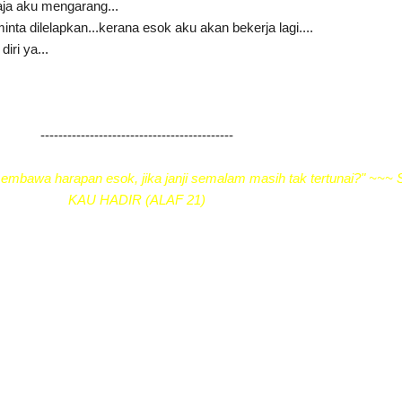
saja aku mengarang...
nta dilelapkan...kerana esok aku akan bekerja lagi....
iri ya...
-------------------------------------------
 membawa harapan esok, jika janji semalam masih tak tertunai?" ~~~
KAU HADIR (ALAF 21)