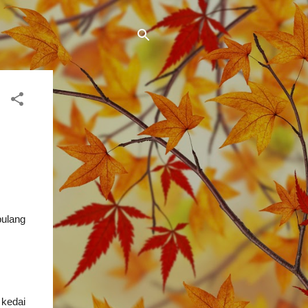
pulang
kedai