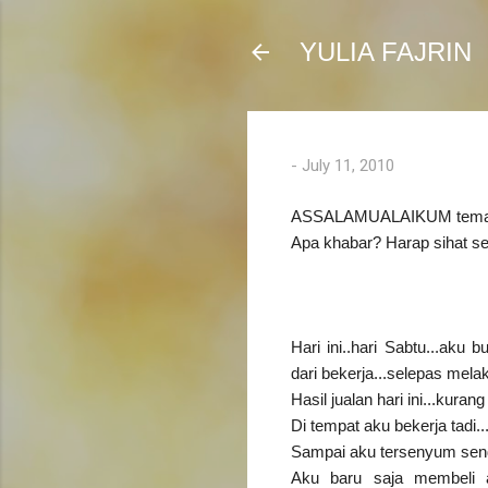
YULIA FAJRIN
-
July 11, 2010
ASSALAMUALAIKUM teman 
Apa khabar? Harap sihat se
Hari ini..hari Sabtu...aku
dari bekerja...selepas mela
Hasil jualan hari ini...kura
Di tempat aku bekerja tadi..
Sampai aku tersenyum sendir
Aku baru saja membeli ai