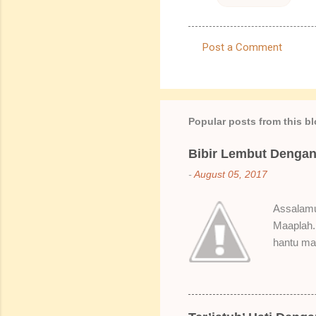
Post a Comment
C
o
m
m
Popular posts from this b
e
Bibir Lembut Dengan 
n
-
August 05, 2017
t
s
Assalamua
Maaplah. 
hantu mak
SoBella n
Rose Mak
kenapa ak
suka gila