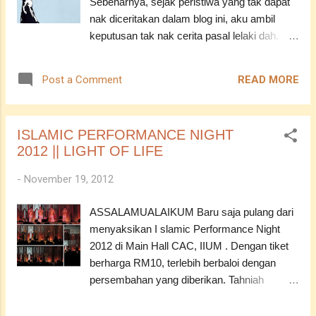
Sebenarnya, sejak peristiwa yang tak dapat
sungguh* Doakan yang baik-baik untuk saya
nak diceritakan dalam blog ini, aku ambil
ya semua? I very appreciate it . Thanks guys
keputusan tak nak cerita pasal lelaki dah.
and girls . :D ASSALAMUALAIKUM -----------
Bukan apa, dah malas nak bercerita
---------------------------- YF : Accept me for
mengenainya sebab takut bila baca balik, jadi
who I am
READ MORE
Post a Comment
sedih dan sakit hati. Tapi ya, semahu mana
pun aku ingin mengelak dari insan yang
bernama lelaki ini, selagi itulah Allah tetap
ISLAMIC PERFORMANCE NIGHT
akan utuskan aku untuk mengenali mereka
2012 || LIGHT OF LIFE
walaupun dengan sebagai seorang teman
rapat. Tidak perlu aku sebutkan namanya.
-
November 19, 2012
Cukuplah aku nyatakan dia seorang yang
sabar dengan aku. Cukup sabar. Entah dari
ASSALAMUALAIKUM Baru saja pulang dari
mana dia dapat kesabaran tu, aku pun tak
menyaksikan I slamic Performance Night
tahu. Tidak mengharapkan yang lebih dari itu
2012 di Main Hall CAC, IIUM . Dengan tiket
tapi jika itu suratanNya, aku terima. Jika
berharga RM10, terlebih berbaloi dengan
bukan pun, tidak aku merintih. In Shaa Allah.
persembahan yang diberikan. Tahniah
Dia lebih tahu mengenai diri aku. Segala fasa
kepada Nasyid Club IIUM dan kepada yang
telah aku tempuhi. Kini aku merasakan yang
lain dalam menjayakan program ini. Sempat