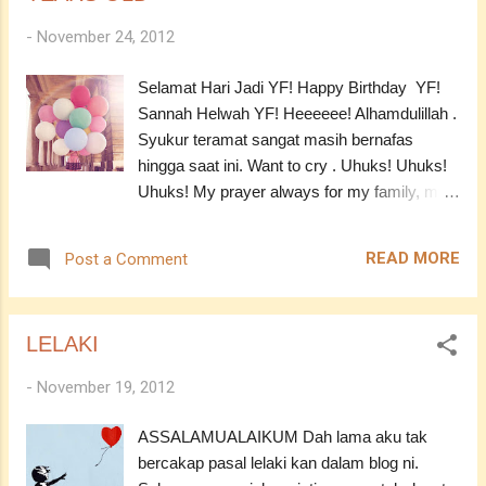
-
November 24, 2012
Selamat Hari Jadi YF! Happy Birthday YF!
Sannah Helwah YF! Heeeeee! Alhamdulillah .
Syukur teramat sangat masih bernafas
hingga saat ini. Want to cry . Uhuks! Uhuks!
Uhuks! My prayer always for my family, my
friends and to all Muslimin in this world. May
Allah blesses you all. In Syaa Allah. I hope
READ MORE
Post a Comment
that I can be an obey slave for Him, a good
daughter, a nice friend and a lovely wife.
Oppppps! The last wish not yet in my list. XD
LELAKI
Fuh! What a long journey that I have been
through. Dah makin tua. Tapi, masih tak
-
November 19, 2012
berubah-ubah perangainya pung. Haih. Apa
nak jadi pun tak tahulah YF ni kan. Siapa nak
ASSALAMUALAIKUM Dah lama aku tak
post hadiah kat saya, boleh minta alamat kat
bercakap pasal lelaki kan dalam blog ni.
saya ya? Terima kasih semua! *gedik