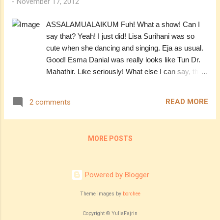
-
November 17, 2012
ASSALAMUALAIKUM Fuh! What a show! Can I
say that? Yeah! I just did! Lisa Surihani was so
cute when she dancing and singing. Eja as usual.
Good! Esma Danial was really looks like Tun Dr.
Mahathir. Like seriously! What else I can say, the
performance was brilliant and touched. I can feel a
wife's feeling when her husband thinking of other
READ MORE
2 comments
people more than himself. Tun Dr. Mahathir
nampaknya seorang yang suka bergurau dan
selamba. Yeah ! Esma Danial membawa watak
MORE POSTS
beliau dengan sungguh baik, dengan dialek
Kedahnya. He sounds so fun , you know . :)
Cemburu tengok pasangan hebat ini. Di mana ada
Powered by Blogger
suami, di situ ada isterinya. Si isteri pula, sungguh
penyabar. Wah! Kalau aku, susah agaknya untuk
Theme images by
borchee
memahami seseorang yang begitu hebat.
Berangan sungguh ya kau YF? :D Agak terkilan
Copyright © YuliaFajrin