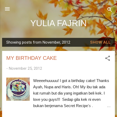
Skip to main content
YULIA FAJRIN
Showing posts from November, 2012
SHOW ALL
P
o
MY BIRTHDAY CAKE
s
t
-
November 25, 2012
s
Weeeehuuuuu! I got a birthday cake! Thanks
Ayah, Nupa and Haris. Oh! My ibu tak ada
kat rumah but dia yang ingatkan beli kek. I
love you guys!!! Sedap gila kek ni even
bukan berjenama Secret Recipe's .
Heheheheh! Alhamdulillah. Rezeki di hari jadi.