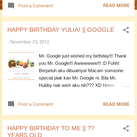
Eh! XD Tinggal lagi separuh kat dalam peti
READ MORE
Post a Comment
sejuk. Nak? Cannot! It's mine! Heheheheh!
Sungguh excited! Tapiiiiiiiii, dah kena balik
hostel!!! Waaaaaaa!! T.T So, kena kemas
HAPPY BIRTHDAY YULIA! || GOOGLE
barang apa semua. Chioowww! T.T
ASSALAMUALAIKUM ----------------------------
-
November 25, 2012
------------ YF : Makin tua, makin ramai yang
suruh cepat kahwin.
Mr. Google just wished my birthday!!! Thank
you Mr. Google!!! Awwwwww!!! :D Fuhh!
Berpeluh aku dibuatnya! Macam someone
special plak kan Mr. Google ni. Bila Mr.
Hubby nak wish aku nih??? XD Hmm.
Berangan dalam tidur jelah ya YF? Mornight
everyone! :) ASSALAMUALAIKUM ------------
READ MORE
Post a Comment
------------------------- YF : The Batman Rises
HAPPY BIRTHDAY TO ME || ??
YEARS OLD