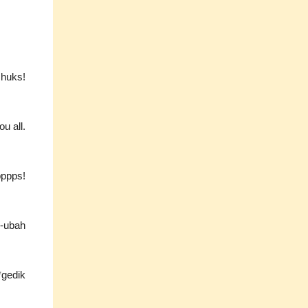
Uhuks!
u all.
pppps!
h-ubah
gedik