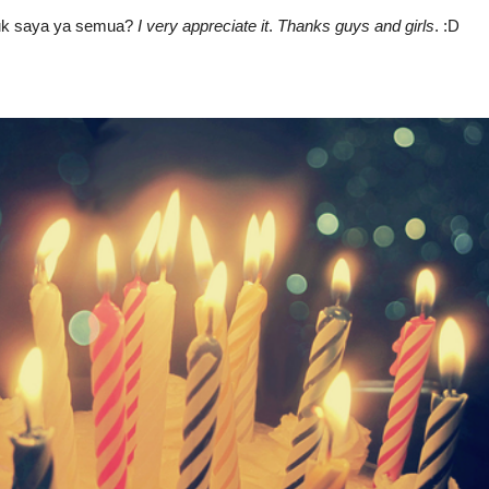
tuk saya ya semua?
I very appreciate it
.
Thanks guys and girls
. :D