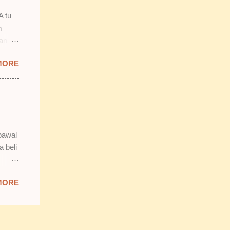
n.
A tu
n
lan
 tu.
MORE
 tapi
b tu,
bawal
n tak
a beli
 Isnin
MORE
da
k reti
tak