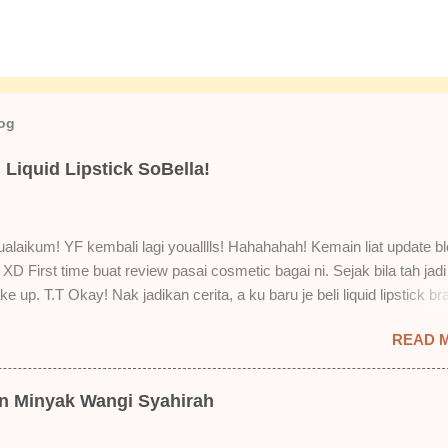
log
Liquid Lipstick SoBella!
laikum! YF kembali lagi youalllls! Hahahahah! Kemain liat update bl
XD First time buat review pasai cosmetic bagai ni. Sejak bila tah jadi
e up. T.T Okay! Nak jadikan cerita, a ku baru je beli liquid lipstick br
i. Siap beli 3 kau! Adeh! Dari atas, Cornflakes Madu, Strawberry Sem
READ 
mur Setelah dicuba dengan pelbagai cara, aku jumpa beberapa seb
u suka liquid lipstick ni dan kenapa aku tak berapa suka juga. Tapi 
! Yang part tak suka tu boleh adjust. Don't worry! Aku start dengan y
an Minyak Wangi Syahirah
 lah ek! Pros 1) OMG! Ringan gila tekstur dia bila dah kering. Serious!
kering, sentuh plak bibirkan. Alahai! Lembut plak jadinya bibir ni and 