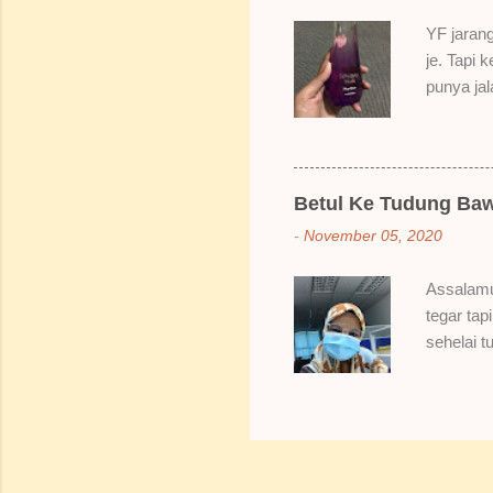
gitu. 3) 
YF jarang
Sikit san
je. Tapi 
berpingga
punya ja
ada sale
Dah lama
redhanya 
namanya 
Betul Ke Tudung Baw
Bertamba
-
November 05, 2020
hakak dia
berpeluh 
Assalamu
bau dia s
tegar tap
naklah b
sehelai t
Hahahaha
Bungkusa
sampai da
sebiji br
pakai baw
berbawal