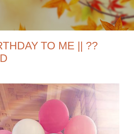
Skip to main content
THDAY TO ME || ??
LD