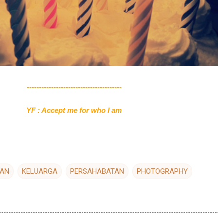
---------------------------------------
YF : Accept me for who I am
PAN
KELUARGA
PERSAHABATAN
PHOTOGRAPHY