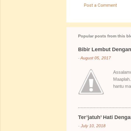
Post a Comment
C
o
m
m
Popular posts from this b
e
Bibir Lembut Dengan 
n
-
August 05, 2017
t
s
Assalamua
Maaplah. 
hantu mak
SoBella n
Rose Mak
kenapa ak
suka gila
Ter’jatuh’ Hati Deng
elok dulu
-
July 10, 2018
Bila dah 