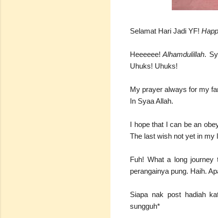
Selamat Hari Jadi YF!
Happ
Heeeeee!
Alhamdulillah
. Sy
Uhuks! Uhuks!
My prayer always for my fami
In Syaa Allah.
I hope that I can be an obe
The last wish not yet in my 
Fuh! What a long journey 
perangainya pung. Haih. Apa
Siapa nak post hadiah ka
sungguh*