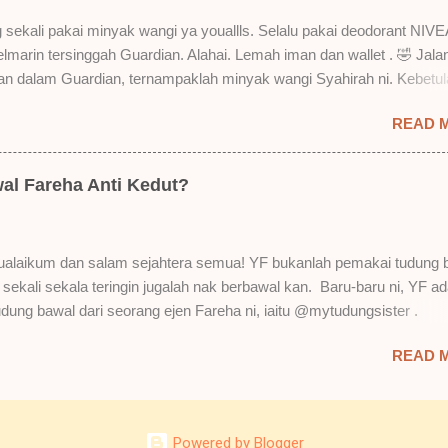
Bila minum air, still nampak bekas lipstick kat gelas tapi tak obvious pu
 sekali pakai minyak wangi ya youallls. Selalu pakai deodorant NIVE
gat. Tapi tak tahu lah kalau dah minum bergelas-gelas dan makan
kelmarin tersinggah Guardian. Alahai. Lemah iman dan wallet . 🤣 Jala
n-pinggan. 4) Senang nak cuci. Tak perl...
lan dalam Guardian, ternampaklah minyak wangi Syahirah ni. Kebetu
 . RM18 je tau. Harga adal tak pasti plak. May be dalam RM20 macam
READ 
 tak pakai perfume , ambil lah satu yang warna keunguan ni dengan
sebab tak tahu lah wangian dia tu tahan lama ke tak. Warna ungu ni
Magnifique ya anak-anak semua. Bau sweet-sweet gitu. Lembut je.
al Fareha Anti Kedut?
h plak dengan hasutan adik perempuan. Zassss rembat satu katanya
 yang bayorrr. 😭 Lepas tu, YF pakailah pergi kerja. So aktiviti tak
sangat. Duduk dalam aircond je. Dari pagi sampai petang nak maghri
alaikum dan salam sejahtera semua! YF bukanlah pemakai tudung 
till ada lagi. Wehuuu. YF suka gila kot! Hahahaha! Bukan apa. Kita pu
i sekali sekala teringin jugalah nak berbawal kan. Baru-baru ni, YF ad
au diri sendiri masam macam bau budak sekolah balik rumah kan.
udung bawal dari seorang ejen Fareha ni, iaitu @mytudungsister .
. Tapi bau dia memang maintain . Walaupun tak sepekat awa...
n semua okay dan kemas. Penghantaran pun laju. Order hari Sabtu,
READ 
h. Siap ada bagi satu free brooch lagi. Ya Allah. YF terlupa YF tak a
ooch pun dekat rumah. Hahaha! Punyalah yakin nak order bawal. YF ta
al guna jarum sebagai ganti brooch . Tengoklah. Punyalah dah lama 
 kan. Thank you @mytudungsister ! Okay! YF beli Tudung Bawal Anti
Powered by Blogger