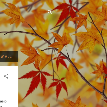
W ALL
nasib
la