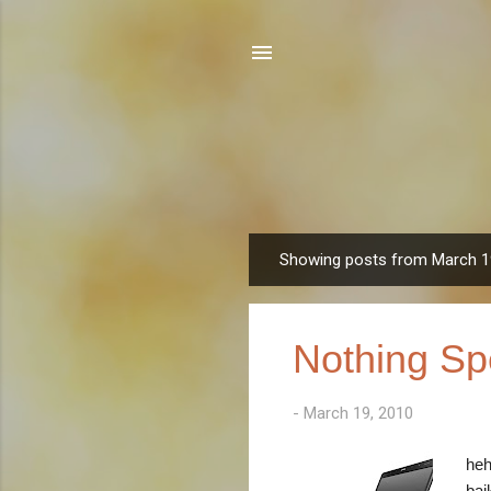
Showing posts from March 1
P
o
s
Nothing Sp
t
s
-
March 19, 2010
heh
bai