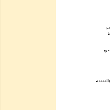
pa
t
tp c
waaaa!!l