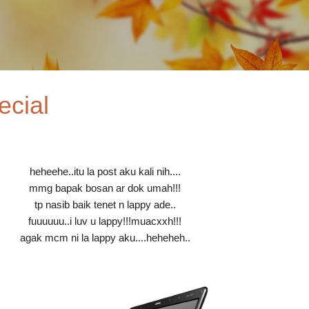
Skip to main content
ecial
heheehe..itu la post aku kali nih....
mmg bapak bosan ar dok umah!!!
tp nasib baik tenet n lappy ade..
fuuuuuu..i luv u lappy!!!muacxxh!!!
agak mcm ni la lappy aku....heheheh..