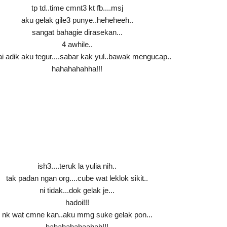
tp td..time cmnt3 kt fb....msj
aku gelak gile3 punye..heheheeh..
sangat bahagie dirasekan...
4 awhile..
i adik aku tegur....sabar kak yul..bawak mengucap..
hahahahahha!!!
ish3....teruk la yulia nih..
tak padan ngan org....cube wat leklok sikit..
ni tidak...dok gelak je...
hadoi!!!
nk wat cmne kan..aku mmg suke gelak pon...
hahahahahaahah!!!