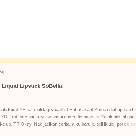
log
Liquid Lipstick SoBella!
laikum! YF kembali lagi youalllls! Hahahahah! Kemain liat update bl
XD First time buat review pasai cosmetic bagai ni. Sejak bila tah jadi
e up. T.T Okay! Nak jadikan cerita, a ku baru je beli liquid lipstick br
i. Siap beli 3 kau! Adeh! Dari atas, Cornflakes Madu, Strawberry Sem