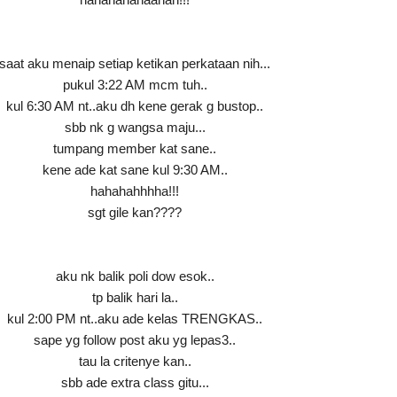
saat aku menaip setiap ketikan perkataan nih...
pukul 3:22 AM mcm tuh..
kul 6:30 AM nt..aku dh kene gerak g bustop..
sbb nk g wangsa maju...
tumpang member kat sane..
kene ade kat sane kul 9:30 AM..
hahahahhhha!!!
sgt gile kan????
aku nk balik poli dow esok..
tp balik hari la..
kul 2:00 PM nt..aku ade kelas TRENGKAS..
sape yg follow post aku yg lepas3..
tau la critenye kan..
sbb ade extra class gitu...