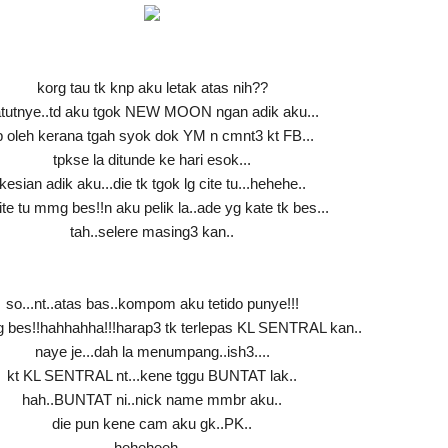
korg tau tk knp aku letak atas nih??
tutnye..td aku tgok NEW MOON ngan adik aku...
p oleh kerana tgah syok dok YM n cmnt3 kt FB...
tpkse la ditunde ke hari esok...
kesian adik aku...die tk tgok lg cite tu...hehehe..
ite tu mmg bes!!n aku pelik la..ade yg kate tk bes...
tah..selere masing3 kan..
so...nt..atas bas..kompom aku tetido punye!!!
g bes!!hahhahha!!!harap3 tk terlepas KL SENTRAL kan..
naye je...dah la menumpang..ish3....
kt KL SENTRAL nt...kene tggu BUNTAT lak..
hah..BUNTAT ni..nick name mmbr aku..
die pun kene cam aku gk..PK..
heheheeh...