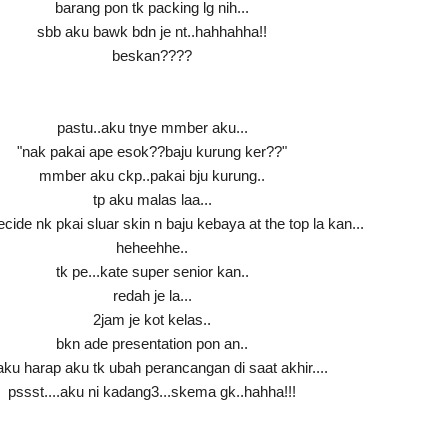
barang pon tk packing lg nih...
sbb aku bawk bdn je nt..hahhahha!!
beskan????
pastu..aku tnye mmber aku...
"nak pakai ape esok??baju kurung ker??"
mmber aku ckp..pakai bju kurung..
tp aku malas laa...
cide nk pkai sluar skin n baju kebaya at the top la kan...
heheehhe..
tk pe...kate super senior kan..
redah je la...
2jam je kot kelas..
bkn ade presentation pon an..
aku harap aku tk ubah perancangan di saat akhir....
pssst....aku ni kadang3...skema gk..hahha!!!