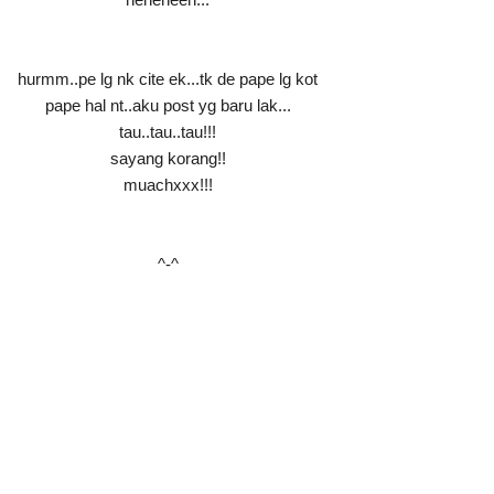
hurmm..pe lg nk cite ek...tk de pape lg kot
pape hal nt..aku post yg baru lak...
tau..tau..tau!!!
sayang korang!!
muachxxx!!!
^-^