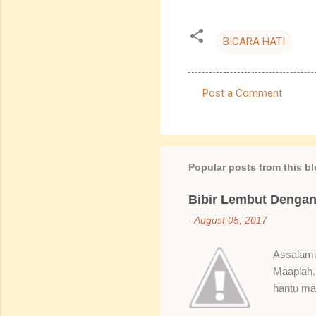
BICARA HATI
Post a Comment
C
o
m
m
Popular posts from this b
e
Bibir Lembut Dengan 
n
-
August 05, 2017
t
s
Assalamua
Maaplah. 
hantu mak
SoBella n