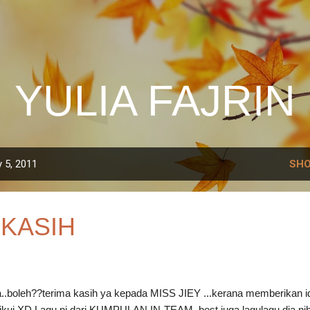
Skip to main content
YULIA FAJRIN
 5, 2011
SHO
EKASIH
la..boleh??terima kasih ya kepada MISS JIEY ...kerana memberikan i
ikui XD Lagu ni dari KUMPULAN IN-TEAM..best juga lagulagu dia nih..