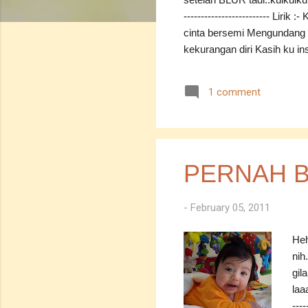
------------------------- Lir
cinta bersemi Mengundang re
kekurangan diri Kasih ku ins
Sebagai isteri yang berbud
wanita solehah Yang akan 
1 comment
Dari insan yang amat kusa
seadanya Akulah hiasan pe
segalanya Kerna takdir yang 
Jumpa next entri ok....
PERNAH B
-
February 05, 2011
Heh
nih
gil
laa
----