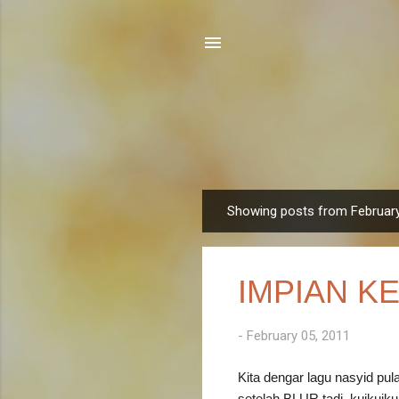
Showing posts from February
P
o
s
IMPIAN K
t
s
-
February 05, 2011
Kita dengar lagu nasyid pu
setelah BLUR tadi..kuikuiku