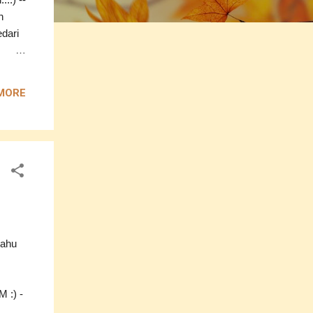
h
edari
kan
MORE
alah
hkan
??
tahu
 :) -