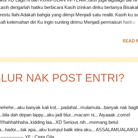
ik :- Kasih dengarlah hatiku berbicara Kasih izinkan diriku bertanya Bisaka
stu Ilahi Adakah bahgia yang diimpi Menjadi satu realiti. Kasih ku s
afi kelemahan diri Ku ingin sunting dirimu Menjadi permaisuri hatiku
i Kebanggaan para suami Wanita hiasan dunia Seindah hiasan adalah
membahagiakan Syurga dalam rumahtangga Hanya itu yang ku ingin
READ 
yang Damaikanlah resah hatiku Aku rindu kasih dan sayangmu Terim
lamin hidupmu Andainya tiada jodoh Untuk ke singgahsana Ku pasra
akan menentukan Impian kasih --------------------------- Ok..best kan
LUR NAK POST ENTRI?
ehehe...aku banyak kali kot....padahal...mulamula...banyak nak bagi
...bila dah depan lappy...aku jadi blur...macam ni... Aiyaaak..comel
a!!!hahhahhaha..kidding laa...XD Serious nih...memang betul
a...hadoi....tak apa...aku kumpul balik idea aku... ASSALAMUALAIKUM
---------------- YF : Cinta Gila