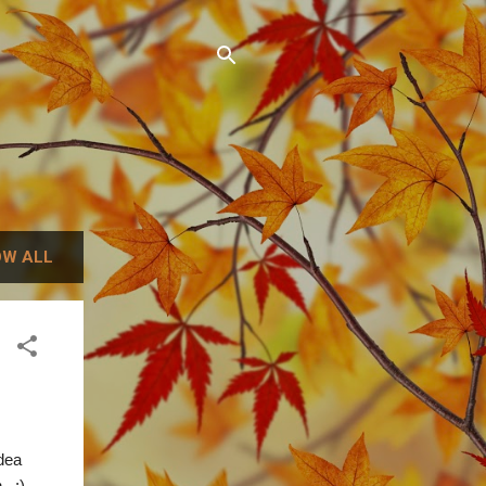
W ALL
dea
.:) --