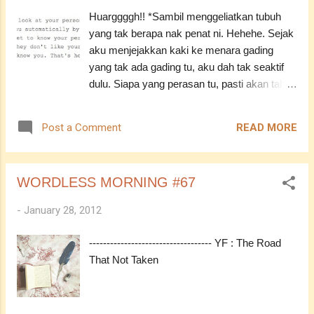
jangan lupa vote ek? Heheheh!
Huarggggh!! *Sambil menggeliatkan tubuh
ASSALAMUALAIKUM ----------------------------
yang tak berapa nak penat ni. Hehehe. Sejak
--- YF : Setiap kali bersin, jangan lupa ucap
aku menjejakkan kaki ke menara gading
ALHAMDULILLAH.
yang tak ada gading tu, aku dah tak seaktif
dulu. Siapa yang perasan tu, pasti akan tahu.
Erk, ada yang perasan ke? XD Hari ni baru
berkesempatan blog walking. Malam-malam
READ MORE
Post a Comment
macam ni biasanya tengok movie dengan
adik. Hehehe. Tapi malam ni tak banyak pun
terjah blog orang. Adalah beberapa kerat.
WORDLESS MORNING #67
Haish. Tengok blog orang, dah banyak entri
diorang post untuk tahun ni. *Padahal, baru
-
January 28, 2012
bulan Januari. -__-" Tapi tak apalah. Pehal
aku nak jealous mealous pula ni kan? Keep it
----------------------------------- YF : The Road
up! Teruskan ber' blogging ', okay??? Eh,
That Not Taken
ada dengar perut berbunyi tak? XD
ASSALAMUALAIKUM ----------------------------
-- YF : Benarkah cinta itu buta? Kalau buta,