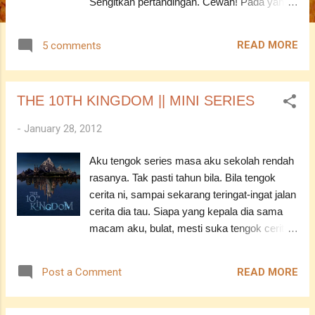
Sengitkan pertandingan. Cewah! Pada yang
belum mengundi saya, ehem ehem, silalah
ke WORLD BLOGGERS AND SOCIAL
READ MORE
5 comments
MEDIA AWARDS 2012 || DO VOTE FOR
ME si dan cari url saya di Social Media
Week ya? Jasa anda amatlah dihargai.
THE 10TH KINGDOM || MINI SERIES
Kekhkehkeh! Pape hal pun, selamat ber
blogging ye teman-teman? :)
-
January 28, 2012
ASSALAMUALAIKUM ----------------------------
------------- YF : Bilang saja bila kau mahu.
Aku tengok series masa aku sekolah rendah
rasanya. Tak pasti tahun bila. Bila tengok
cerita ni, sampai sekarang teringat-ingat jalan
cerita dia tau. Siapa yang kepala dia sama
macam aku, bulat, mesti suka tengok cerita
ni punya! Hehehe! Penat aku cari series ni.
Ye lah. Cerita ni mini series . Bukan yang
READ MORE
Post a Comment
macam ada season tu. Lagi satu, ramai yang
cakap size cerita ni besar kalau nak
download . Memang selalu hampa je tau.