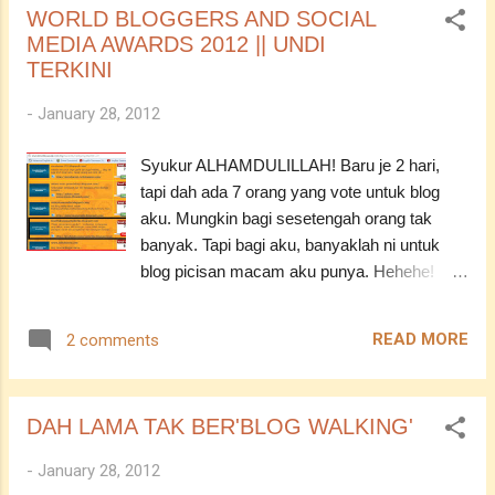
WORLD BLOGGERS AND SOCIAL
Kalau jumpa pun, link download dia tak
MEDIA AWARDS 2012 || UNDI
berapa nak sesuai dengan keupayaan aku.
TERKINI
Hehehe. Youtube pun ada juga. Tapi, alamak.
Gambar dia pecah-pecah lah. Macam klip
-
January 28, 2012
3gp je aku tengok. Akhirnya, beberapa
minggu yang lepas, aku jumpa satu blog ni.
Syukur ALHAMDULILLAH! Baru je 2 hari,
Dia provide macam-macam series wa cakap
tapi dah ada 7 orang yang vote untuk blog
lu. Aku ingat blog dia ni dari over the sea.
aku. Mungkin bagi sesetengah orang tak
Punyalah aku bersusah payah nak cari ayat
banyak. Tapi bagi aku, banyaklah ni untuk
English bila bercakap dengan dia. Kira
blog picisan macam aku punya. Hehehe!
terdesak jugalah aku masa tu. Hentam je lah!
Terima kasih daun keladi kepada siapa yang
Hahahah! Bila tengok nick dia, Alif rupanya.
telah mengundi blog aku. Kan best kalau kita
READ MORE
2 comments
Heh. Tak makan belacan pun, berbahasa
boleh tahu siapa yang vote untuk kita, kan?
Melayu mesti bolehkan? ;...
Kepada yang belum tahu pasal award ni,
boleh terjah entri WORLD BLOGGERS AND
DAH LAMA TAK BER'BLOG WALKING'
SOCIAL MEDIA AWARDS 2012 || DO VOTE
FOR ME atau terus ke website Social
-
January 28, 2012
Media Week ini. *Ehem, dah singgah tu,