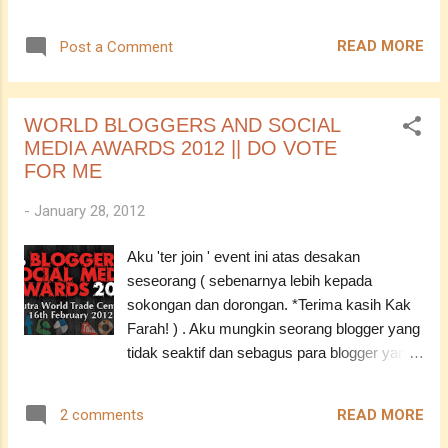
bagaimana aku bisa mencintai dirimu tanpa
melihat hatimu?
READ MORE
Post a Comment
WORLD BLOGGERS AND SOCIAL
MEDIA AWARDS 2012 || DO VOTE
FOR ME
-
January 28, 2012
Aku 'ter join ' event ini atas desakan
seseorang ( sebenarnya lebih kepada
sokongan dan dorongan. *Terima kasih Kak
Farah! ) . Aku mungkin seorang blogger yang
tidak seaktif dan sebagus para blogger yang
lain. Tapi, tujuan dan niat aku sama seperti
mereka semua. Ingin berkongsi dengan
READ MORE
2 comments
semua tentang segalanya! ( Ehem, yang