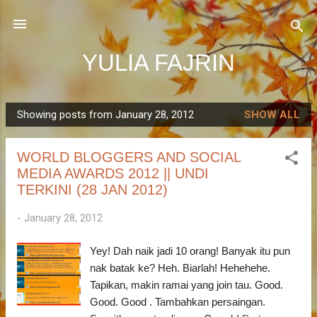
Skip to main content
YULIA FAJRIN
Showing posts from January 28, 2012
SHOW ALL
P
o
WORLD BLOGGERS AND SOCIAL
s
MEDIA AWARDS 2012 || UNDI
t
TERKINI (28 JAN 2012)
s
-
January 28, 2012
Yey! Dah naik jadi 10 orang! Banyak itu pun
nak batak ke? Heh. Biarlah! Hehehehe.
Tapikan, makin ramai yang join tau. Good.
Good. Good . Tambahkan persaingan.