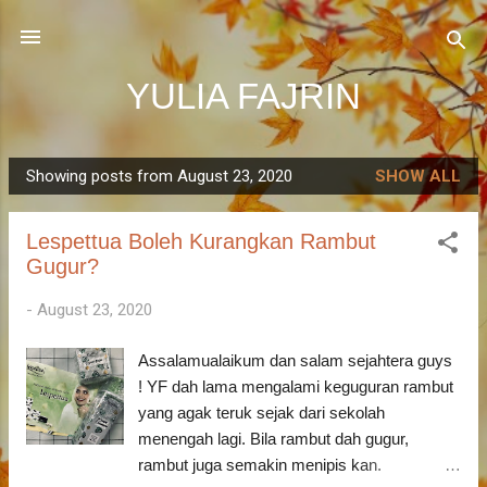
Skip to main content
YULIA FAJRIN
Showing posts from August 23, 2020
SHOW ALL
P
o
Lespettua Boleh Kurangkan Rambut
s
Gugur?
t
s
-
August 23, 2020
Assalamualaikum dan salam sejahtera guys
! YF dah lama mengalami keguguran rambut
yang agak teruk sejak dari sekolah
menengah lagi. Bila rambut dah gugur,
rambut juga semakin menipis kan.