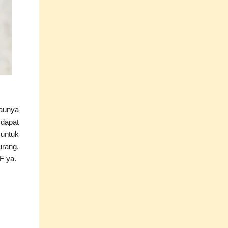
Baunya
 dapat
 untuk
urang.
F ya.