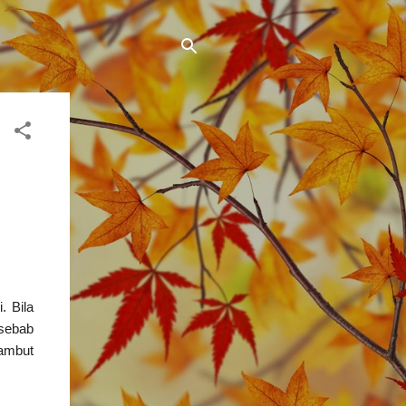
. Bila
 sebab
rambut