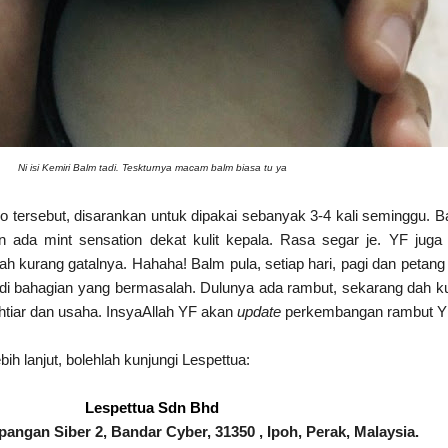
Ni isi Kemiri Balm tadi. Teskturnya macam balm biasa tu ya
tersebut, disarankan untuk dipakai sebanyak 3-4 kali seminggu. 
n ada mint sensation dekat kulit kepala. Rasa segar je. YF juga
ah kurang gatalnya. Hahaha! Balm pula, setiap hari, pagi dan petang
u di bahagian yang bermasalah. Dulunya ada rambut, sekarang dah k
khtiar dan usaha. InsyaAllah YF akan
update
perkembangan rambut Y
ih lanjut, bolehlah kunjungi Lespettua:
Lespettua Sdn Bhd
angan Siber 2, Bandar Cyber, 31350 , Ipoh, Perak, Malaysia.