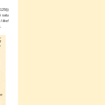
125l))
i satu
.
I like!
.