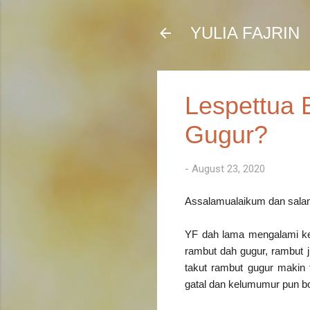
YULIA FAJRIN
Lespettua
Gugur?
-
August 23, 2020
Assalamualaikum dan sala
YF dah lama mengalami keg
rambut dah gugur, rambut 
takut rambut gugur makin
gatal dan kelumumur pun bo