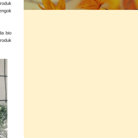
produk
tengok
da bio
produk