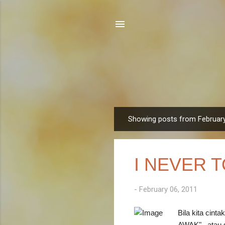
Showing posts from February
P
o
s
I NEVER 
t
s
-
February 06, 2011
Bila kita cint
AWAK"...atau 