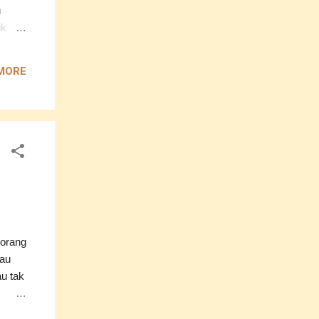
u
ik
ik
MORE
an
.kita
is
i aku
eorang
kau
u tak
 tak