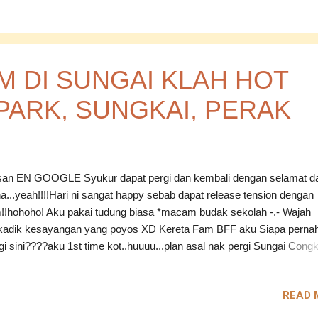
ung untuk percaya sebelah pihak...kan tu tak adil namanya.. Macam
ni teruk tu...kalau betul la kan apa yang anon tu cerita..macam man
ti? Tak apalah..kalau betul..benda ni akan terbongkar juga satu hari
 and wait je la ye..satu lagi aku nak ingatkan...manusia tidak pernah la
ilapan.. ASSALAMUALAIKUM...
 DI SUNGAI KLAH HOT
PARK, SUNGKAI, PERAK
an EN GOOGLE Syukur dapat pergi dan kembali dengan selamat da
a...yeah!!!!Hari ni sangat happy sebab dapat release tension dengan
!!hohoho! Aku pakai tudung biasa *macam budak sekolah -.- Wajah
kadik kesayangan yang poyos XD Kereta Fam BFF aku Siapa perna
gi sini????aku 1st time kot..huuuu...plan asal nak pergi Sungai Cong
i ni...tapi tak jadi...sebab Family BFF aku ajak pergi HOT SPRINGS k
AK nun..tempat ni kat ceruk jugak laa..kawasan FELDA...balik hari
READ 
...so..dengan sukacitanya..fam aku pun setujulah..kira alaala KONVOI
u..dua kereta... Perjalanan dia..fuh...straight to the point...tak de la kon