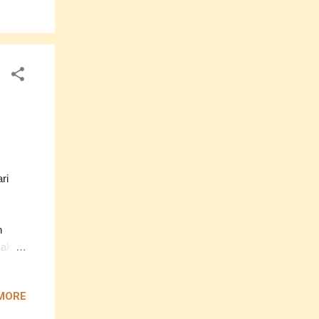
 mana
a ya
ri
ri
h
kak
at
MORE
 la
fius