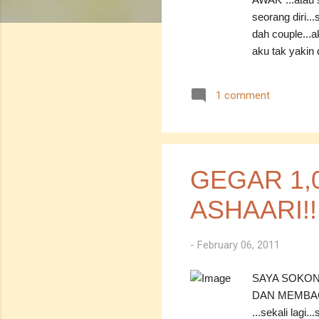
seorang diri..
dah couple...a
aku tak yakin 
terlambat..di
itu..menyesal 
1 comment
dapat mengungk
kekasih halalku.
masa..jangan 
ASSALAMUALAIKU
GEGAR 1,
ASHAARI!!
-
February 06, 2011
SAYA SOKON
DAN MEMBAC
...sekali lagi