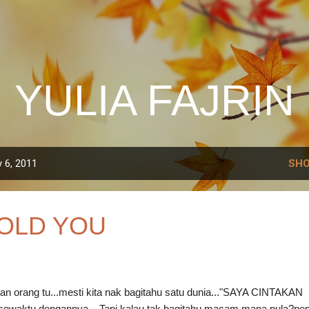
Skip to main content
YULIA FAJRIN
 6, 2011
SHO
TOLD YOU
akan orang tu...mesti kita nak bagitahu satu dunia..."SAYA CINTAKAN
sewaktu dengannya... Tapi kalau tak bagitahu macam mana pula?p