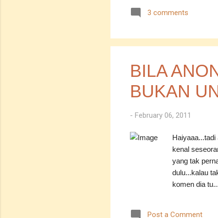
ada yang milik
3 comments
ni...maafkan a
BILA ANO
BUKAN U
-
February 06, 2011
Haiyaaa...tadi
kenal seseora
yang tak perna
dulu...kalau ta
komen dia tu..
ni?betul ke or
jadinya..aku n
Post a Comment