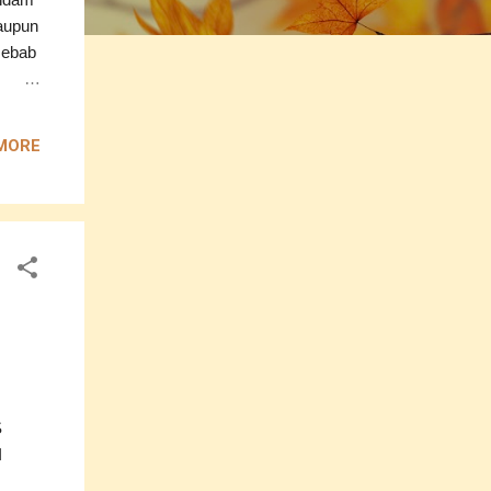
laupun
sebab
u
MORE
kan
a..:)
S
I