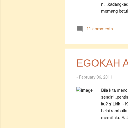
ni...kadangkad
memang betul k
kereta..mema
tujuan...tak 
11 comments
sekarang...so
kaki je la...
menulis...tak u
mesti baca bal
sesuatu yang l
EGOKAH 
teringin nak b
-
February 06, 2011
Bila kita menc
sendiri...pent
itu? :( Lirik 
belai rambutk
memilihku Sal
memilikimu Wa