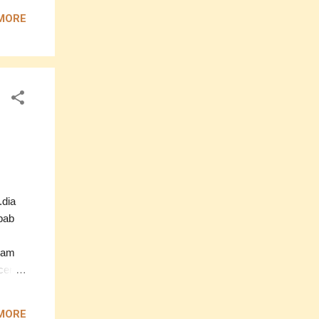
MORE
gi :(
.dia
bab
alam
cerita
 pula
aku
MORE