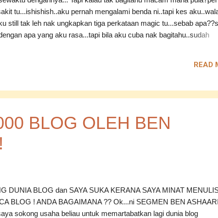
.sakit tu...ishishish..aku pernah mengalami benda ni..tapi kes aku..wa
ku still tak leh nak ungkapkan tiga perkataan magic tu...sebab apa??
dengan apa yang aku rasa...tapi bila aku cuba nak bagitahu..sudah
a pun telah mengangkat kaki meninggalkan aku.. Dan...selepas
tak sudah...tapi kalau aku diberikan peluang sekali lagi..aku harap ak
READ 
apkan 3 perkataan itu...dan aku harap juga..biarlah dia itu..merupa
. :) ----------------------- ----------------------- Tapi sekiranya masih ada
siasiakan orang yang ada dihadapan kita..hargailah mereka apa adany
M ----------------------- YF : Can I tell him?
000 BLOG OLEH BEN
!
G DUNIA BLOG dan SAYA SUKA KERANA SAYA MINAT MENULI
A BLOG ! ANDA BAGAIMANA ?? Ok...ni SEGMEN BEN ASHAAR
...saya sokong usaha beliau untuk memartabatkan lagi dunia blog