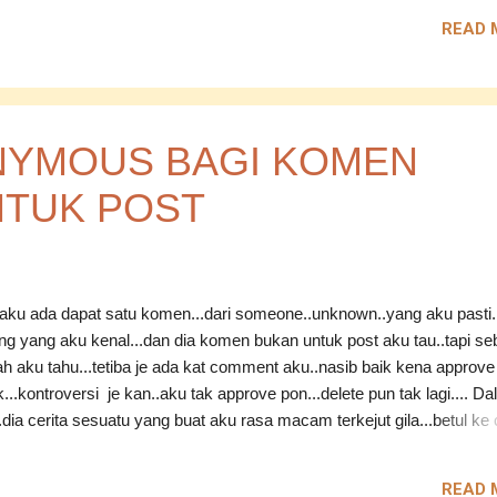
imu Artis : WALI BAND --------------------- Aku pernah merasa macam
READ 
ku...;( ASSALAMUALAIKUM.. --------------------- YF : Esok dia akan per
NYMOUS BAGI KOMEN
NTUK POST
 aku ada dapat satu komen...dari someone..unknown..yang aku pasti.
ng yang aku kenal...dan dia komen bukan untuk post aku tau..tapi se
h aku tahu...tetiba je ada kat comment aku..nasib baik kena approve
k...kontroversi je kan..aku tak approve pon...delete pun tak lagi.... D
.dia cerita sesuatu yang buat aku rasa macam terkejut gila...betul ke 
ang yang aku kenal ni..buat perangai macam tu.. Kang aku tanya, lain
i bab nak mengadili sesebuah cerita..failed..lagilagi kalau orang yang 
READ 