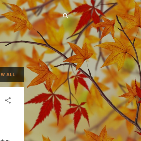
W ALL
endam