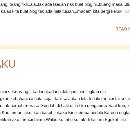
ang..orang fikir..ala..tak ada faedah nak buat blog ni..buang masa...it
alau kita buat blog tak ada hala tujuan...macam kita pergi keluar..na
ndu..memandu..memandu..dan terus memandu..tapi tak ada hala
tahu nak pergi..kan ke membazir minyak macam tu?minyak pun dah na
READ 
..manfaatkanlah kemudahan yang ada..esok lusa..tak ada minyak..jal
XD Itu pendapat aku...menulislah..kalau anda sememangnya minat
ntuk kebaikan orang lain..kebaikan diri sendiri...bila kita dah menulis..
ik, kan?Tengok apa kelemahan kita..so, tingkatkan kelemahan itu..tul
ebih baik dari itu... Aku tahu juga..blog aku tidaklah seberapa pun..tap
AKU
agi sesuatu yang aku...
intai seseorang....kadangkadang..kita jadi pentingkan diri
ingkan kebahagiaan kita saja...tapi salahkah kita terlalu mencintai ses
:- Ku tak pernah merasa Gundah di hatiku, ketika denganmu Saat kau, 
u Kau temani aku, kau basuh lukaku Kini semua berlalu Karena engka
ahkah aku mencintaimu Walau ku tahu ku tak di hatimu Egokah aku
lau ku tahu kau tak memilihku Ku harap Tuhan cabut nyawamu Agar