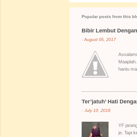
Popular posts from this b
Bibir Lembut Dengan 
-
August 05, 2017
Assalamua
Maaplah. 
hantu mak
SoBella n
Rose Mak
kenapa ak
suka gila
Ter’jatuh’ Hati Deng
elok dulu
-
July 10, 2018
Bila dah 
gitu. 3) 
YF jarang
Sikit san
je. Tapi 
berpingga