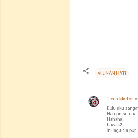
ALUNAN HATI
Tieah Madian
s
C
Dulu aku sangat 
o
Hampir semua la
m
Hahaha..
Lawak2..
m
Ini lagu dia pu
e