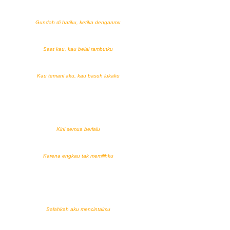
Gundah di hatiku, ketika denganmu
Saat kau, kau belai rambutku
Kau temani aku, kau basuh lukaku
Kini semua berlalu
Karena engkau tak memilihku
Salahkah aku mencintaimu