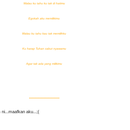
Walau ku tahu ku tak di hatimu
Egokah aku memilikimu
Walau ku tahu kau tak memilihku
Ku harap Tuhan cabut nyawamu
Agar tak ada yang milikimu
---------------------
i...maafkan aku...;(