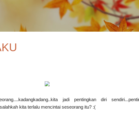
Skip to main content
AKU
rang....kadangkadang..kita jadi pentingkan diri sendiri...pent
 salahkah kita terlalu mencintai seseorang itu? :(