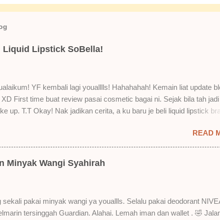
log
Liquid Lipstick SoBella!
laikum! YF kembali lagi youalllls! Hahahahah! Kemain liat update bl
XD First time buat review pasai cosmetic bagai ni. Sejak bila tah jadi
e up. T.T Okay! Nak jadikan cerita, a ku baru je beli liquid lipstick br
i. Siap beli 3 kau! Adeh! Dari atas, Cornflakes Madu, Strawberry Sem
READ 
mur Setelah dicuba dengan pelbagai cara, aku jumpa beberapa seb
u suka liquid lipstick ni dan kenapa aku tak berapa suka juga. Tapi 
! Yang part tak suka tu boleh adjust. Don't worry! Aku start dengan y
an Minyak Wangi Syahirah
 lah ek! Pros 1) OMG! Ringan gila tekstur dia bila dah kering. Serious!
kering, sentuh plak bibirkan. Alahai! Lembut plak jadinya bibir ni and 
Bila minum air, still nampak bekas lipstick kat gelas tapi tak obvious pu
 sekali pakai minyak wangi ya youallls. Selalu pakai deodorant NIVE
gat. Tapi tak tahu lah kalau dah minum bergelas-gelas dan makan
kelmarin tersinggah Guardian. Alahai. Lemah iman dan wallet . 🤣 Jala
n-pinggan. 4) Senang nak cuci. Tak perl...