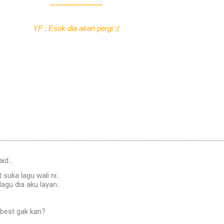
---------------------
YF : Esok dia akan pergi :(
aid…
suka lagu wali ni..
gu dia aku layan..
n best gak kan?