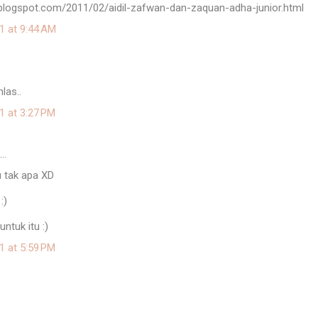
u.blogspot.com/2011/02/aidil-zafwan-dan-zaquan-adha-junior.html
1 at 9:44 AM
las..
1 at 3:27 PM
d…
u tak apa XD
:)
ntuk itu :)
1 at 5:59 PM