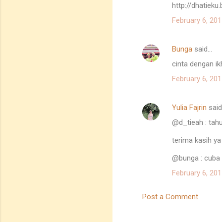
http://dhatiek
n
February 6, 201
t
s
Bunga
said…
cinta dengan ikh
February 6, 201
Yulia Fajrin
sai
@d_tieah : tah
terima kasih ya 
@bunga : cuba u
February 6, 201
Post a Comment