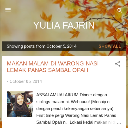
Skip to main content
YULIA FAJRIN
Showing posts from October 5, 2014
SHOW ALL
P
o
MAKAN MALAM DI WARONG NASI
s
LEMAK PANAS SAMBAL OPAH
t
s
-
October 05, 2014
ASSALAMUALAIKUM Dinner dengan
siblings malam ni. Wehuuuu! (Menaip ni
dengan penuh kekenyangan sebenarnya)
First time pergi Warong Nasi Lemak Panas
Sambal Opah ni.. Lokasi kedai makan ni di