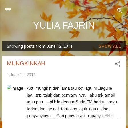
Skip to main content
YULIA FAJRIN
Showing posts from June 12, 2011
SHOW ALL
P
o
MUNGKINKAH
s
t
-
June 12, 2011
s
Aku mungkin dah lama tau kot lagu ni...lagu je
laa...tapi tajuk dan penyanyinya....aku tak ambil
tahu pun...tapi bila dengar Suria FM hari tu...rasa
tertariktarik je nak tahu apa tajuk lagu ni dan
penyanyinya.... Cari punya cari...rupanya SHEILA
ABDUL penyanyinya dan tajuk lagu tu