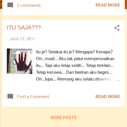
MUNGKINKAH...bukan lagu SPIDER atau
READ MORE
2 comments
ANUAR ZAIN ya...harap janganlah keliru pula...tak
tahulah apa cerita dia sekarang ni...ada yang kata
lagu ni je yang buat dia famous amos ...entah...tak
ITU SAJA???
nak ambil port laa... Bila dengar lagu
ni...hmm...malas nak cerita...dengar je lah korang
-
June 12, 2011
ya...cakap lebihlebih pun...bernanah pula hati aku
yang dah sedia membengkak ni... -___- Tapi
Itu je? Setakat itu je? Mengapa? Kenapa?
maaflah..tak boleh play kat sini...klik je kat video
Oh...maaf... Aku tak patut mempersoalkan
ni...dan dia akan terus link ke lagu tersebut... -------
itu... Tapi aku tetap sedih... Tetap terkilan...
-------------------------------- Lirik / Lyric : Seperti ada
Tetap kecewa... Dan biarkan aku begini...
yang tak kena Si saat melihat ke arahmu saat kau
Oh...lupa... Memang aku selalu dibiarkan
berpaling dan tersenyum dunia jadi luar biasa
begini... T.T ASSALAMUALAIKUM -------------
Maafkan andainya ku mengganggu Ku bukan
-------------------------------------- YF : Sabar
membaca fikira...
READ MORE
Post a Comment
YF...Sabar...
MORE POSTS