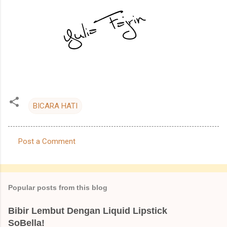
BICARA HATI
Post a Comment
C
o
m
Popular posts from this blog
m
e
Bibir Lembut Dengan Liquid Lipstick
SoBella!
n