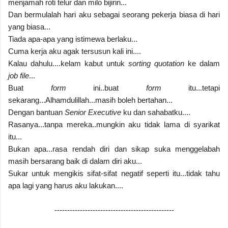
menjamah roti telur dan milo bijirin...
Dan bermulalah hari aku sebagai seorang pekerja biasa di hari
yang biasa...
Tiada apa-apa yang istimewa berlaku...
Cuma kerja aku agak tersusun kali ini....
Kalau dahulu....kelam kabut untuk
sorting quotation
ke dalam
job file
...
Buat
form
ini..buat
form
itu...tetapi
sekarang...Alhamdulillah...masih boleh bertahan...
Dengan bantuan
Senior Executive
ku dan sahabatku....
Rasanya...tanpa mereka..mungkin aku tidak lama di syarikat
itu...
Bukan apa...rasa rendah diri dan sikap suka menggelabah
masih bersarang baik di dalam diri aku...
Sukar untuk mengikis sifat-sifat negatif seperti itu...tidak tahu
apa lagi yang harus aku lakukan....
-----------------------------------------------