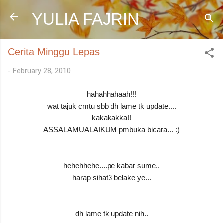
Skip to main content
YULIA FAJRIN
Cerita Minggu Lepas
-
February 28, 2010
hahahhahaah!!!
wat tajuk cmtu sbb dh lame tk update....
kakakakka!!
ASSALAMUALAIKUM pmbuka bicara... :)
hehehhehe....pe kabar sume..
harap sihat3 belake ye...
dh lame tk update nih..