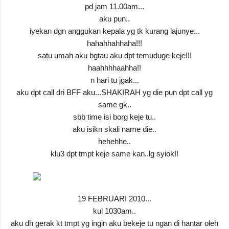
pd jam 11.00am...
aku pun..
iyekan dgn anggukan kepala yg tk kurang lajunye...
hahahhahhaha!!!
satu umah aku bgtau aku dpt temuduge keje!!!
haahhhhaahha!!
n hari tu jgak...
aku dpt call dri BFF aku...SHAKIRAH yg die pun dpt call yg
same gk..
sbb time isi borg keje tu..
aku isikn skali name die..
hehehhe..
klu3 dpt tmpt keje same kan..lg syiok!!
19 FEBRUARI 2010...
kul 1030am..
aku dh gerak kt tmpt yg ingin aku bekeje tu ngan di hantar oleh