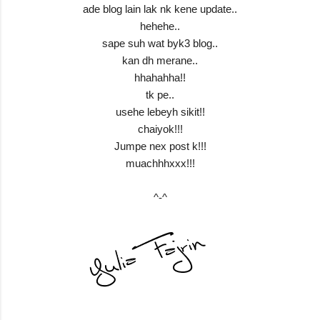
ade blog lain lak nk kene update..
hehehe..
sape suh wat byk3 blog..
kan dh merane..
hhahahha!!
tk pe..
usehe lebeyh sikit!!
chaiyok!!!
Jumpe nex post k!!!
muachhhxxx!!!
^-^