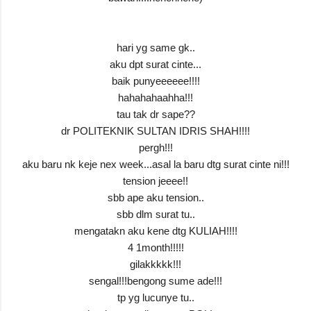
hari yg same gk..
aku dpt surat cinte...
baik punyeeeeee!!!!
hahahahaahha!!!
tau tak dr sape??
dr POLITEKNIK SULTAN IDRIS SHAH!!!!
pergh!!!
aku baru nk keje nex week...asal la baru dtg surat cinte ni!!!
tension jeeee!!
sbb ape aku tension..
sbb dlm surat tu..
mengatakn aku kene dtg KULIAH!!!!
4 1month!!!!!
gilakkkkk!!!
sengal!!!bengong sume ade!!!
tp yg lucunye tu..