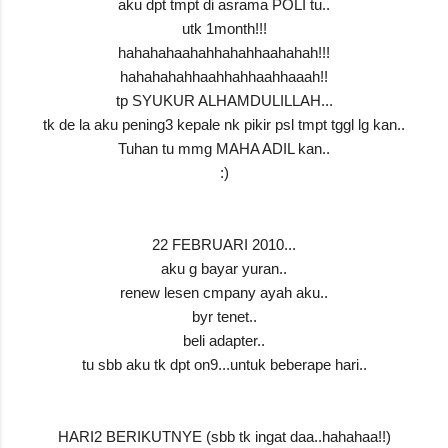
aku dpt tmpt di asrama POLI tu..
utk 1month!!!
hahahahaahahhahahhaahahah!!!
hahahahahhaahhahhaahhaaah!!
tp SYUKUR ALHAMDULILLAH...
tk de la aku pening3 kepale nk pikir psl tmpt tggl lg kan..
Tuhan tu mmg MAHA ADIL kan..
:)
22 FEBRUARI 2010...
aku g bayar yuran..
renew lesen cmpany ayah aku..
byr tenet..
beli adapter..
tu sbb aku tk dpt on9...untuk beberape hari..
HARI2 BERIKUTNYE (sbb tk ingat daa..hahahaa!!)