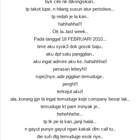
byk cite nk dikongsikan..
tp takot lupe, n hilang susun atur peristiwa...
tp redah je la kan..
hahhahha!!!
Ok la..last week..
Pada tanggal 18 FEBRUARI 2010...
time aku syok3 dok gosok baju..
aku dpt satu panggilan..
aku ingat admire aku ke..hahahhha!!
perasan lebeyh!!
rupe2nye..ade pggilan temuduge..
pergh!!!
terkejut aku!!
ala..korang jgn la ingat temuduge keje company besar lak..
temuduge kt pam minyak je..
hehehhehe...
tp tk pe la kan..janji halal...
n gayut punye gayut ngan kakak dlm call tu..
die suh dtg temuduge esok nye..