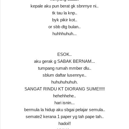
kepale aku pun berat gk sbnrnye ni..
tk tau la knp..
byk pikir kot..
or sbb dtg bulan..
huhhhuhuh...
ESOK..
aku gerak g SABAK BERNAM...
tumpang rumah mmber dlu..
sblum daftar lusennye..
huhuhuhuhuh.
SANGAT RINDU KT DIORANG SUME!!!!!
hehehhehe..
hari isnin...
bermula la hidup aku sbgai pelajar semula..
semate2 kerana 1 paper yg tah pape tah..
hadoi!!