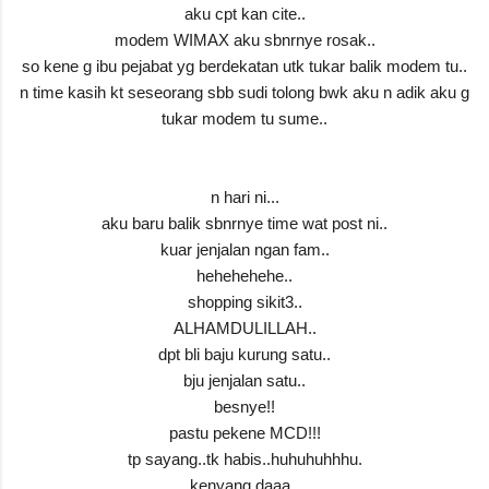
aku cpt kan cite..
modem WIMAX aku sbnrnye rosak..
so kene g ibu pejabat yg berdekatan utk tukar balik modem tu..
n time kasih kt seseorang sbb sudi tolong bwk aku n adik aku g
tukar modem tu sume..
n hari ni...
aku baru balik sbnrnye time wat post ni..
kuar jenjalan ngan fam..
hehehehehe..
shopping sikit3..
ALHAMDULILLAH..
dpt bli baju kurung satu..
bju jenjalan satu..
besnye!!
pastu pekene MCD!!!
tp sayang..tk habis..huhuhuhhhu.
kenyang daaa..