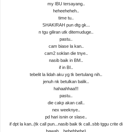
my IBU tersayang..
heheeheheh..
time tu..
SHAKIRAH pun dtg gk...
n tgu giliran utk ditemuduge..
pastu..
cam biase la kan..
cam2 soklan die tnye..
nasib baik in BM..
if in BI..
tebelit la lidah aku yg tk bertulang nih..
jenuh nk betulkan balik..
hahaahhaa!!!
pastu..
die cakp akan call..
nex weeknye..
pd hari isnin or slase..
if dpt la kan..(tk call pun...nasib baik tk call..sbb tggu crite di
bawah....hehehhehe)