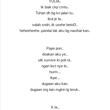
YULIA..
tk baik ckp cmtu..
Tuhan dh bg ko jalan tu..
ikut je la..
salah sndri..tk usehe betol3..
heheeheehe..pandai lak aku bg nasihat kan..
Pape pon..
doakan aku ye..
utk survive kt poli nt..
ngan lect nye le..
hurm...
tkpe...
dugaan aku kan.
dugaan org lain mgkin lg teruk..
K la..