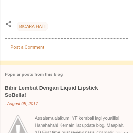
BICARA HATI
Post a Comment
C
o
m
Popular posts from this blog
m
e
Bibir Lembut Dengan Liquid Lipstick
SoBella!
n
t
-
August 05, 2017
s
Assalamualaikum! YF kembali lagi youalllls!
Hahahahah! Kemain liat update blog. Maaplah.
XD First time buat review pasai cosmetic bagai