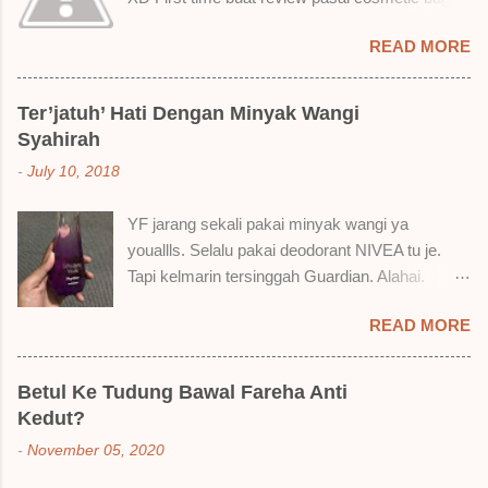
ni. Sejak bila tah jadi hantu make up. T.T Okay!
READ MORE
Nak jadikan cerita, a ku baru je beli liquid lipstick
brand SoBella ni. Siap beli 3 kau! Adeh! Dari
atas, Cornflakes Madu, Strawberry Semprit &
Ter’jatuh’ Hati Dengan Minyak Wangi
Rose Makmur Setelah dicuba dengan pelbagai
Syahirah
cara, aku jumpa beberapa sebab kenapa aku
-
July 10, 2018
suka liquid lipstick ni dan kenapa aku tak berapa
suka juga. Tapi mostly suka gila! Yang part tak
YF jarang sekali pakai minyak wangi ya
suka tu boleh adjust. Don't worry! Aku start
youallls. Selalu pakai deodorant NIVEA tu je.
dengan yang elok dulu lah ek! Pros 1) OMG!
Tapi kelmarin tersinggah Guardian. Alahai.
Ringan gila tekstur dia bila dah kering. Serious!
Lemah iman dan wallet . 🤣 Jalan punya jalan
2) Bila dah kering, sentuh plak bibirkan. Alahai!
READ MORE
dalam Guardian, ternampaklah minyak wangi
Lembut plak jadinya bibir ni and smooth gitu. 3)
Syahirah ni. Kebetulan ada sale . RM18 je tau.
Bila minum air, still nampak bekas lipstick kat
Harga adal tak pasti plak. May be dalam RM20
gelas tapi tak obvious pun. Sikit sangat. Tapi tak
Betul Ke Tudung Bawal Fareha Anti
macam tu. Dah lama tak pakai perfume , ambil
tahu lah kalau dah minum bergelas-gelas dan
Kedut?
lah satu yang warna keunguan ni dengan
makan berpinggan-pinggan. 4) Senang nak
-
November 05, 2020
redhanya sebab tak tahu lah wangian dia tu
cuci. Tak perl...
tahan lama ke tak. Warna ungu ni namanya