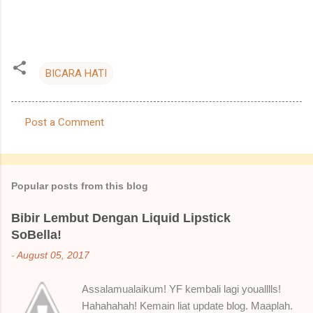
BICARA HATI
Post a Comment
C
o
m
Popular posts from this blog
m
e
Bibir Lembut Dengan Liquid Lipstick
SoBella!
n
t
-
August 05, 2017
s
Assalamualaikum! YF kembali lagi youalllls!
Hahahahah! Kemain liat update blog. Maaplah.