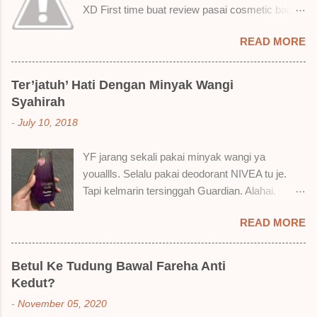
XD First time buat review pasai cosmetic bagai
ni. Sejak bila tah jadi hantu make up. T.T Okay!
READ MORE
Nak jadikan cerita, a ku baru je beli liquid lipstick
brand SoBella ni. Siap beli 3 kau! Adeh! Dari
atas, Cornflakes Madu, Strawberry Semprit &
Ter’jatuh’ Hati Dengan Minyak Wangi
Rose Makmur Setelah dicuba dengan pelbagai
Syahirah
cara, aku jumpa beberapa sebab kenapa aku
-
July 10, 2018
suka liquid lipstick ni dan kenapa aku tak berapa
suka juga. Tapi mostly suka gila! Yang part tak
YF jarang sekali pakai minyak wangi ya
suka tu boleh adjust. Don't worry! Aku start
youallls. Selalu pakai deodorant NIVEA tu je.
dengan yang elok dulu lah ek! Pros 1) OMG!
Tapi kelmarin tersinggah Guardian. Alahai.
Ringan gila tekstur dia bila dah kering. Serious!
Lemah iman dan wallet . 🤣 Jalan punya jalan
2) Bila dah kering, sentuh plak bibirkan. Alahai!
READ MORE
dalam Guardian, ternampaklah minyak wangi
Lembut plak jadinya bibir ni and smooth gitu. 3)
Syahirah ni. Kebetulan ada sale . RM18 je tau.
Bila minum air, still nampak bekas lipstick kat
Harga adal tak pasti plak. May be dalam RM20
gelas tapi tak obvious pun. Sikit sangat. Tapi tak
Betul Ke Tudung Bawal Fareha Anti
macam tu. Dah lama tak pakai perfume , ambil
tahu lah kalau dah minum bergelas-gelas dan
Kedut?
lah satu yang warna keunguan ni dengan
makan berpinggan-pinggan. 4) Senang nak
-
November 05, 2020
redhanya sebab tak tahu lah wangian dia tu
cuci. Tak perl...