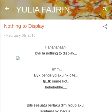
Skip to main content
YULIA FAJRIN
Nothing to Display
-
February 05, 2010
Hahahahaah..
byk la nothing to display...
Hmm..
Byk bende yg aku nk cite...
tp..tk sume kot..
hehehehhe....
Bile sesuatu berlaku dlm hidup aku..
Terutama yg bagus...