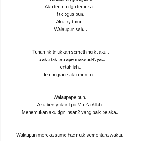
Aku terima dgn terbuka...
If tk bgus pun..
Aku try trime..
Walaupun ssh...
Tuhan nk tnjukkan something kt aku..
Tp aku tak tau ape maksud-Nya...
entah lah..
leh migrane aku mcm ni...
Walaupape pun..
Aku bersyukur kpd Mu Ya Allah..
Menemukan aku dgn insan2 yang baik belaka...
Walaupun mereka sume hadir utk sementara waktu..