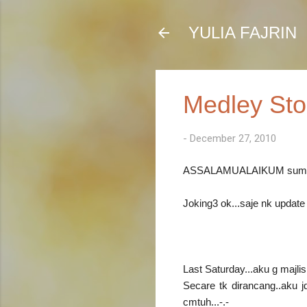
YULIA FAJRIN
Medley Sto
-
December 27, 2010
ASSALAMUALAIKUM sume!!
Joking3 ok...saje nk update
Last Saturday...aku g majli
Secare tk dirancang..aku j
cmtuh...-.-