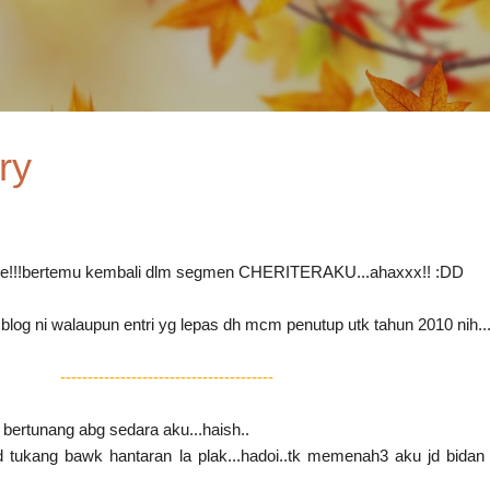
Skip to main content
ry
!bertemu kembali dlm segmen CHERITERAKU...ahaxxx!! :DD
 blog ni walaupun entri yg lepas dh mcm penutup utk tahun 2010 nih...
---------------------------------------
s bertunang abg sedara aku...haish..
d tukang bawk hantaran la plak...hadoi..tk memenah3 aku jd bidan 