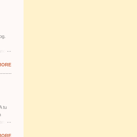
og.
and
prit &
MORE
ab
mostly
ang
 2)
smooth
n.
A tu
n
lan
 tu.
MORE