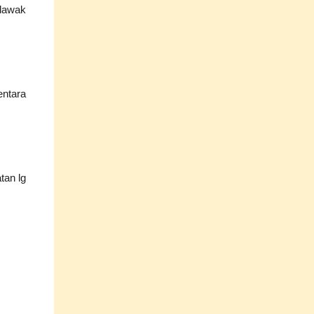
lawak
entara
tan lg