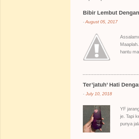
e
Bibir Lembut Dengan 
n
-
August 05, 2017
t
s
Assalamua
Maaplah. 
hantu mak
SoBella n
Rose Mak
kenapa ak
suka gila
Ter’jatuh’ Hati Deng
elok dulu
-
July 10, 2018
Bila dah 
gitu. 3) 
YF jarang
Sikit san
je. Tapi 
berpingga
punya ja
ada sale
Dah lama