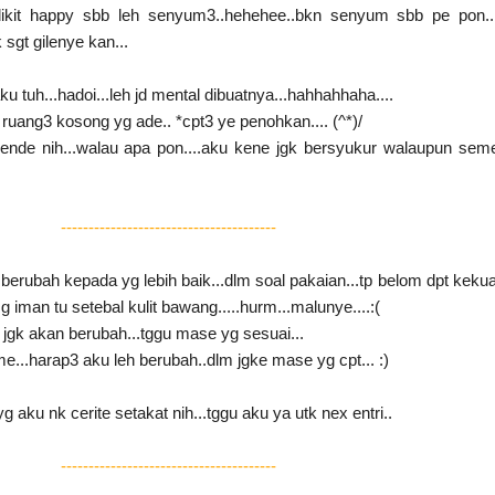
ikit happy sbb leh senyum3..hehehee..bkn senyum sbb pe pon..
 sgt gilenye kan...
u tuh...hadoi...leh jd mental dibuatnya...hahhahhaha....
a ruang3 kosong yg ade.. *cpt3 ye penohkan.... (^*)/
bende nih...walau apa pon....aku kene jgk bersyukur walaupun sem
---------------------------------------
 berubah kepada yg lebih baik...dlm soal pakaian...tp belom dpt kekua
 iman tu setebal kulit bawang.....hurm...malunye....:(
gk akan berubah...tggu mase yg sesuai...
..harap3 aku leh berubah..dlm jgke mase yg cpt... :)
 yg aku nk cerite setakat nih...tggu aku ya utk nex entri..
---------------------------------------