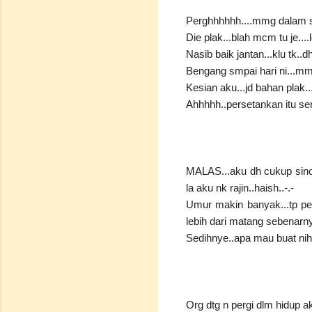
Perghhhhhh....mmg dalam s
Die plak...blah mcm tu je....lg
Nasib baik jantan...klu tk..d
Bengang smpai hari ni...mmg 
Kesian aku...jd bahan plak..
Ahhhhh..persetankan itu sem
MALAS...aku dh cukup sinon
la aku nk rajin..haish..-.-
Umur makin banyak...tp pera
lebih dari matang sebenarny
Sedihnye..apa mau buat nih
Org dtg n pergi dlm hidup ak