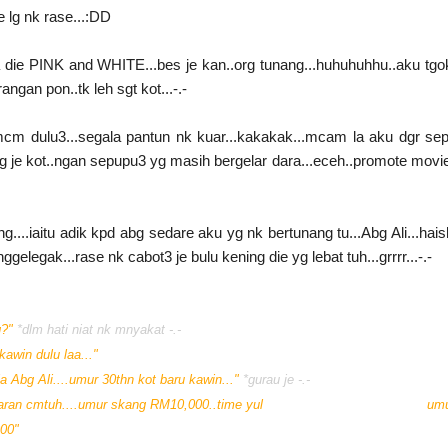
le lg nk rase...:DD
a die PINK and WHITE...bes je kan..org tunang...huhuhuhhu..aku tgok
gan pon..tk leh sgt kot...-.-
mcm dulu3...segala pantun nk kuar...kakakak...mcam la aku dgr se
ng je kot..ngan sepupu3 yg masih bergelar dara...eceh..promote mov
....iaitu adik kpd abg sedare aku yg nk bertunang tu...Abg Ali...haish
gelegak...rase nk cabot3 je bulu kening die yg lebat tuh...grrrr...-.-
g?"
*dlm hati niat nk mnyakat -.-
in dulu laa..."
g Ali....umur 30thn kot baru kawin..."
*gurau je -.-
 hantaran cmtuh....umur skang RM10,000..time yul
um
000"