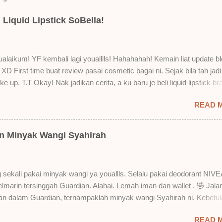
Liquid Lipstick SoBella!
laikum! YF kembali lagi youalllls! Hahahahah! Kemain liat update bl
XD First time buat review pasai cosmetic bagai ni. Sejak bila tah jadi
e up. T.T Okay! Nak jadikan cerita, a ku baru je beli liquid lipstick br
i. Siap beli 3 kau! Adeh! Dari atas, Cornflakes Madu, Strawberry Sem
READ 
mur Setelah dicuba dengan pelbagai cara, aku jumpa beberapa seb
u suka liquid lipstick ni dan kenapa aku tak berapa suka juga. Tapi 
! Yang part tak suka tu boleh adjust. Don't worry! Aku start dengan y
an Minyak Wangi Syahirah
 lah ek! Pros 1) OMG! Ringan gila tekstur dia bila dah kering. Serious!
kering, sentuh plak bibirkan. Alahai! Lembut plak jadinya bibir ni and 
Bila minum air, still nampak bekas lipstick kat gelas tapi tak obvious pu
 sekali pakai minyak wangi ya youallls. Selalu pakai deodorant NIVE
gat. Tapi tak tahu lah kalau dah minum bergelas-gelas dan makan
kelmarin tersinggah Guardian. Alahai. Lemah iman dan wallet . 🤣 Jala
n-pinggan. 4) Senang nak cuci. Tak perl...
lan dalam Guardian, ternampaklah minyak wangi Syahirah ni. Kebetu
 . RM18 je tau. Harga adal tak pasti plak. May be dalam RM20 macam
READ 
 tak pakai perfume , ambil lah satu yang warna keunguan ni dengan