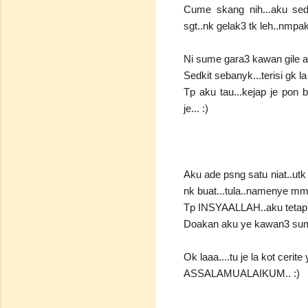
Cume skang nih...aku sed
sgt..nk gelak3 tk leh..nmpak
Ni sume gara3 kawan gile ak
Sedkit sebanyk...terisi gk l
Tp aku tau...kejap je pon 
je... :)
Aku ade psng satu niat..utk
nk buat...tula..namenye mmg
Tp INSYAALLAH..aku tetap j
Doakan aku ye kawan3 sume.
Ok laaa....tu je la kot cerite
ASSALAMUALAIKUM.. :)