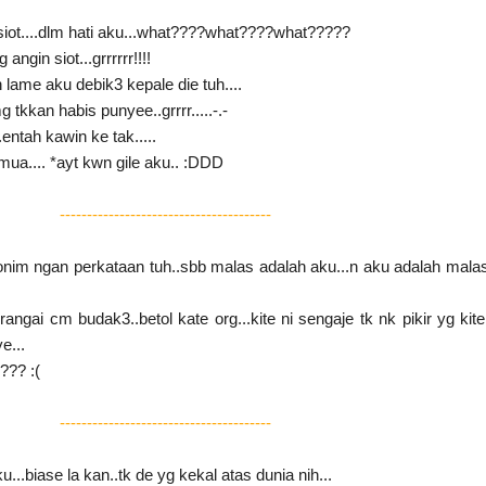
iot....dlm hati aku...what????what????what?????
 angin siot...grrrrrr!!!!
h lame aku debik3 kepale die tuh....
tkkan habis punyee..grrrr.....-.-
.entah kawin ke tak.....
ua.... *ayt kwn gile aku.. :DDD
---------------------------------------
im ngan perkataan tuh..sbb malas adalah aku...n aku adalah malas.
ngai cm budak3..betol kate org...kite ni sengaje tk nk pikir yg kite
e...
??? :(
---------------------------------------
u...biase la kan..tk de yg kekal atas dunia nih...