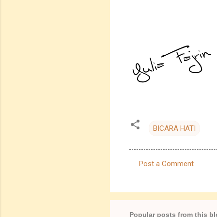
BICARA HATI
Post a Comment
C
o
m
m
Popular posts from this b