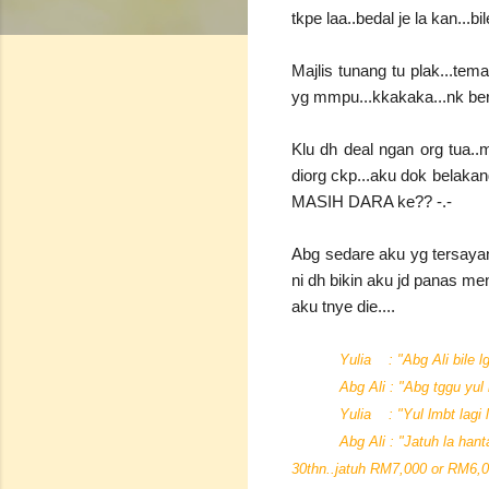
tkpe laa..bedal je la kan...bi
Majlis tunang tu plak...tem
yg mmpu...kkakaka...nk beran
Klu dh deal ngan org tua..
diorg ckp...aku dok belaka
MASIH DARA ke?? -.-
Abg sedare aku yg tersayang
ni dh bikin aku jd panas meng
aku tnye die....
Yulia : "Abg Ali bile l
Abg Ali : "Abg tggu yul kaw
Yulia : "Yul lmbt lagi la Ab
Abg Ali : "Jatuh la
30thn..jatuh RM7,000 or RM6,