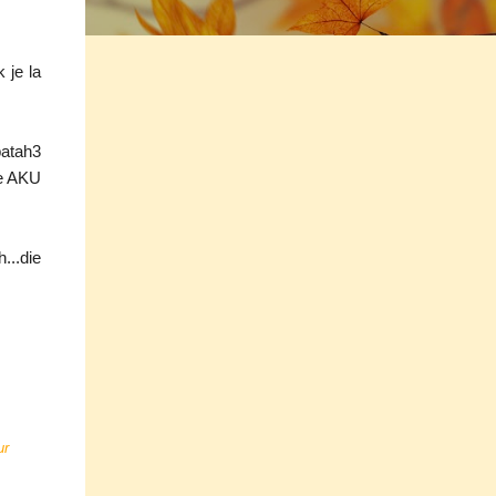
 je la
patah3
ie AKU
...die
ur