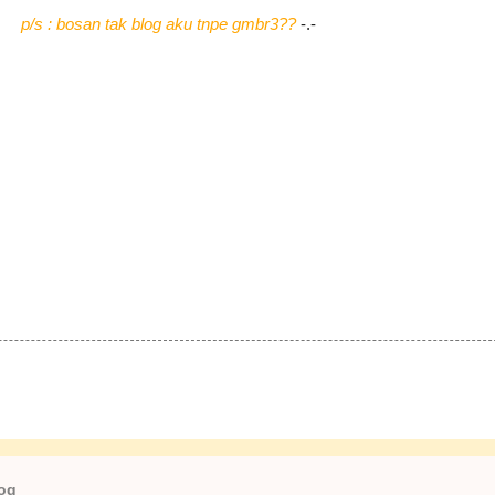
p/s : bosan tak blog aku tnpe gmbr3??
-.-
log