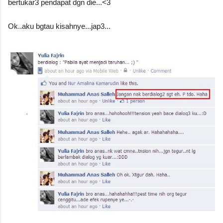
bertukar3 pendapat dgn die...<3
Ok..aku bgtau kisahnye...jap3...