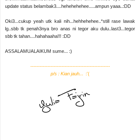
update status belambak3....hehehehehee.....ampun yaaa..:DD
Oki3...cukup yeah utk kali nih...hehhehehee..*still rase lawak
lg..sbb tk penah3nya bro anas ni tegor aku dulu..last3...tegor
sbb tk tahan....hahahaaha!!! :DD
ASSALAMUALAIKUM sume... :)
---------------------------------------------------
p/s : Kian jauh..
. :'(