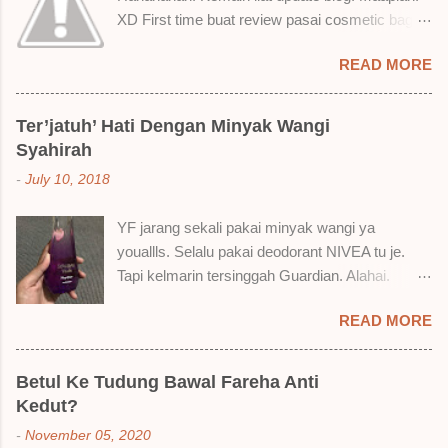
XD First time buat review pasai cosmetic bagai
ni. Sejak bila tah jadi hantu make up. T.T Okay!
READ MORE
Nak jadikan cerita, a ku baru je beli liquid lipstick
brand SoBella ni. Siap beli 3 kau! Adeh! Dari
atas, Cornflakes Madu, Strawberry Semprit &
Ter’jatuh’ Hati Dengan Minyak Wangi
Rose Makmur Setelah dicuba dengan pelbagai
Syahirah
cara, aku jumpa beberapa sebab kenapa aku
-
July 10, 2018
suka liquid lipstick ni dan kenapa aku tak berapa
suka juga. Tapi mostly suka gila! Yang part tak
YF jarang sekali pakai minyak wangi ya
suka tu boleh adjust. Don't worry! Aku start
youallls. Selalu pakai deodorant NIVEA tu je.
dengan yang elok dulu lah ek! Pros 1) OMG!
Tapi kelmarin tersinggah Guardian. Alahai.
Ringan gila tekstur dia bila dah kering. Serious!
Lemah iman dan wallet . 🤣 Jalan punya jalan
2) Bila dah kering, sentuh plak bibirkan. Alahai!
READ MORE
dalam Guardian, ternampaklah minyak wangi
Lembut plak jadinya bibir ni and smooth gitu. 3)
Syahirah ni. Kebetulan ada sale . RM18 je tau.
Bila minum air, still nampak bekas lipstick kat
Harga adal tak pasti plak. May be dalam RM20
gelas tapi tak obvious pun. Sikit sangat. Tapi tak
Betul Ke Tudung Bawal Fareha Anti
macam tu. Dah lama tak pakai perfume , ambil
tahu lah kalau dah minum bergelas-gelas dan
Kedut?
lah satu yang warna keunguan ni dengan
makan berpinggan-pinggan. 4) Senang nak
-
November 05, 2020
redhanya sebab tak tahu lah wangian dia tu