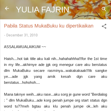
Skip to main content
YULIA FAJRIN
Pabila Status MukaBuku ku dipertikaikan
-
December 31, 2010
ASSALAMUALAIKUM ~~
Haish....hot tak title aku kali nih...hahahahhha!!!for the 1st time
in my life...akhirnye ade jgk org menegur care aku berstatus
dlm MukaBuku secare rasminya...wakakakaak!!!tk sangke
ye....ade jgk yang amik kesah dgn care aku
berstatus...hohohoh....
Mana taknye weih...aku rase...aku sorg je gune word "Berdialog
: " dlm MukaBuku...ade korg penah jumpe org start status dgn
word tu??meh bgtau aku klu penah jumpe ok...leh aku