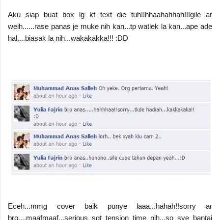
Aku siap buat box lg kt text die tuh!!hhaahahhah!!!gile ar
weih......rase panas je muke nih kan...tp watlek la kan...ape ade
hal....biasak la nih...wakakakka!!! :DD
Eceh...mmg cover baik punye laaa...hahah!!sorry ar
bro....maafmaaf...serious sgt tension time nih...so sye bantai