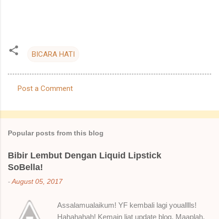
BICARA HATI
Post a Comment
C
o
m
Popular posts from this blog
m
e
Bibir Lembut Dengan Liquid Lipstick
SoBella!
n
t
-
August 05, 2017
s
Assalamualaikum! YF kembali lagi youalllls!
Hahahahah! Kemain liat update blog. Maaplah.