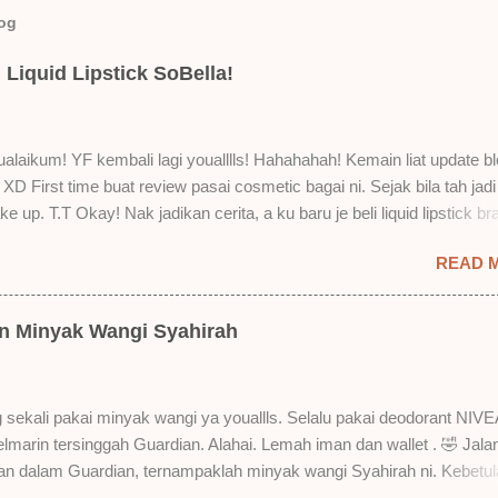
log
Liquid Lipstick SoBella!
laikum! YF kembali lagi youalllls! Hahahahah! Kemain liat update bl
XD First time buat review pasai cosmetic bagai ni. Sejak bila tah jadi
e up. T.T Okay! Nak jadikan cerita, a ku baru je beli liquid lipstick br
i. Siap beli 3 kau! Adeh! Dari atas, Cornflakes Madu, Strawberry Sem
READ 
mur Setelah dicuba dengan pelbagai cara, aku jumpa beberapa seb
u suka liquid lipstick ni dan kenapa aku tak berapa suka juga. Tapi 
! Yang part tak suka tu boleh adjust. Don't worry! Aku start dengan y
an Minyak Wangi Syahirah
 lah ek! Pros 1) OMG! Ringan gila tekstur dia bila dah kering. Serious!
kering, sentuh plak bibirkan. Alahai! Lembut plak jadinya bibir ni and 
Bila minum air, still nampak bekas lipstick kat gelas tapi tak obvious pu
 sekali pakai minyak wangi ya youallls. Selalu pakai deodorant NIVE
gat. Tapi tak tahu lah kalau dah minum bergelas-gelas dan makan
kelmarin tersinggah Guardian. Alahai. Lemah iman dan wallet . 🤣 Jala
n-pinggan. 4) Senang nak cuci. Tak perl...
lan dalam Guardian, ternampaklah minyak wangi Syahirah ni. Kebetu
 . RM18 je tau. Harga adal tak pasti plak. May be dalam RM20 macam