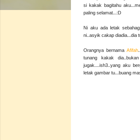
si kakak bagitahu aku...
paling selamat...:D
Ni aku ada letak sebahagi
ni..asyik cakap diadia...dia 
Orangnya bernama
Afifah
tunang kakak dia..bukan
jugak....ish3..yang aku be
letak gambar tu...buang masa