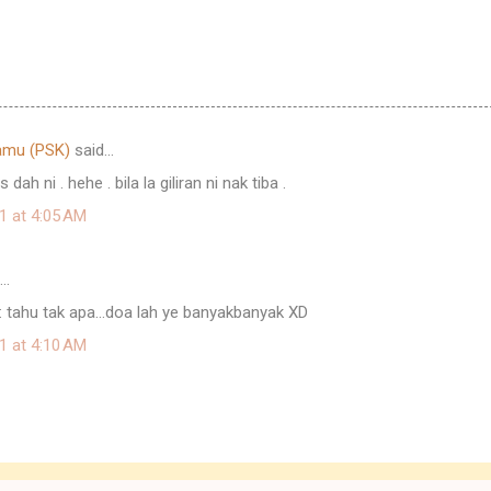
amu (PSK)
said…
ah ni . hehe . bila la giliran ni nak tiba .
1 at 4:05 AM
d…
 tahu tak apa...doa lah ye banyakbanyak XD
1 at 4:10 AM