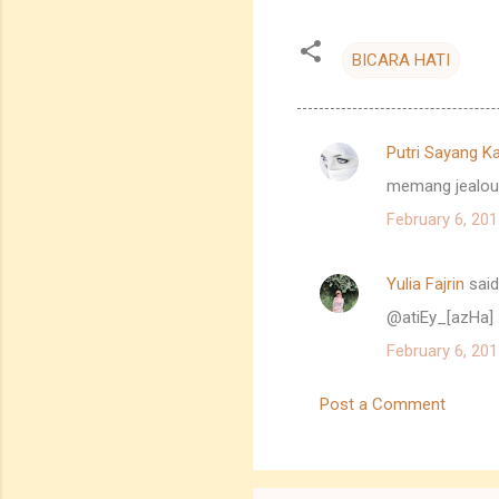
BICARA HATI
Putri Sayang K
C
memang jealous d
o
February 6, 201
m
m
Yulia Fajrin
sai
e
@atiEy_[azHa] :
n
t
February 6, 201
s
Post a Comment