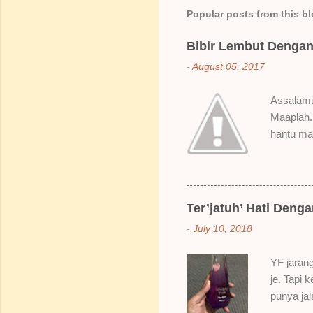
Popular posts from this b
Bibir Lembut Dengan 
-
August 05, 2017
Assalamua
Maaplah. 
hantu mak
SoBella n
Rose Mak
kenapa ak
suka gila
Ter’jatuh’ Hati Deng
elok dulu
-
July 10, 2018
Bila dah 
gitu. 3) 
YF jarang
Sikit san
je. Tapi 
berpingga
punya ja
ada sale