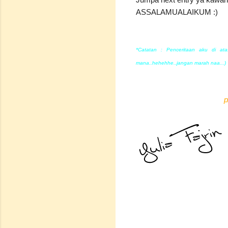
ASSALAMUALAIKUM :)
*Catatan : Penceritaan aku di at
mana..hehehhe..jangan marah naa...)
p