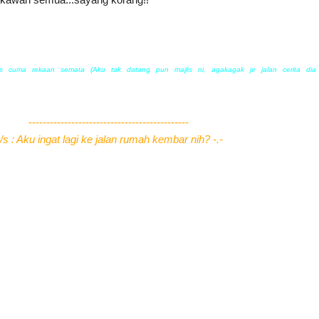
as cuma rekaan semata (Aku tak datang pun majlis ni, agakagak je jalan cerita di
---------------------------------------------
/s : Aku ingat lagi ke jalan rumah kembar nih? -.-