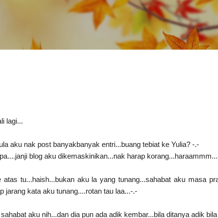
Skip to main content
lagi...
ula aku nak post banyakbanyak entri...buang tebiat ke Yulia? -.-
a....janji blog aku dikemaskinikan...nak harap korang...haraammm...-
e atas tu...haish...bukan aku la yang tunang...sahabat aku masa pra
 jarang kata aku tunang....rotan tau laa...-.-
sahabat aku nih...dan dia pun ada adik kembar...bila ditanya adik bila