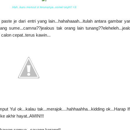
Hah, baru muncul si terunanya..comel seyh!! <3
paste je dari entri yang lain...hahahaaah...itulah antara gambar ya
ng sume...camna??jealous tak orang lain tunang??eleheleh...jeal
i calon cepat..terus kawin...
put Yul ok...kalau tak...merajok....hahhaahha...kidding ok...Harap I
 ke akhir hayat..AMIN!!!
kawan semua...sayang korang!!