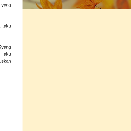
n yang
...aku
a?yang
n aku
ruskan