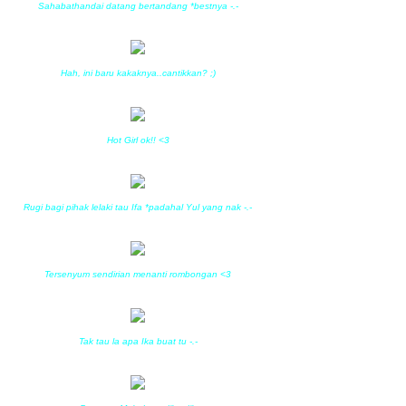
Sahabathandai datang bertandang *bestnya -.-
Hah, ini baru kakaknya..cantikkan? ;)
Hot Girl ok!! <3
Rugi bagi pihak lelaki tau Ifa *padahal Yul yang nak -.-
Tersenyum sendirian menanti rombongan <3
Tak tau la apa Ika buat tu -.-