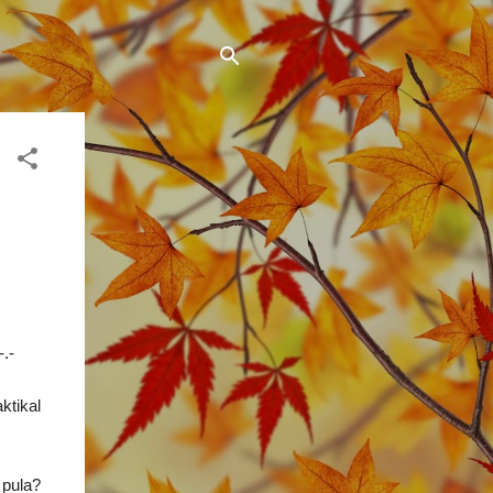
.-
ktikal
 pula?