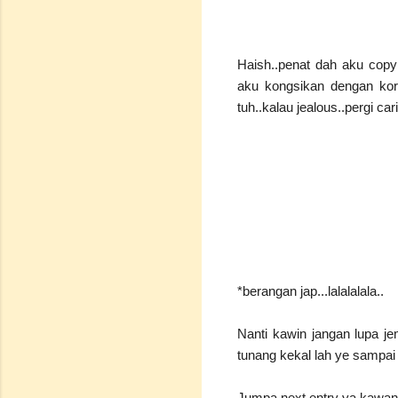
Haish..penat dah aku copy 
aku kongsikan dengan kora
tuh..kalau jealous..pergi car
*berangan jap...lalalalala..
Nanti kawin jangan lupa jem
tunang kekal lah ye sampai
Jumpa next entry ya kawan