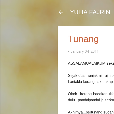
YULIA FAJRIN
Tunang
-
January 04, 2011
ASSALAMUALAIKUM sekali 
Sejak dua menjak ni..rajin p
Lantakla korang nak cakap p
Okok...korang bacakan titl
dulu...pandaipandai je serkap
Akhirnya...bertunang sudah 