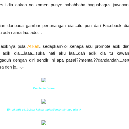
mesti dia cakap no komen punye..hahahhaha..bagusbagus..jawapa
an daripada gambar pertunangan dia....itu pun dari Facebook dia
tu ada nama laa..adoi...
..adiknya pula
Atikah
...sedapkan?lol..kenapa aku promote adik di
 adik dia....laaa...suka hati aku laa...dah adik dia tu kawa
rgaduh dengan diri sendiri ni apa pasal??mental??dahdahdah....te
 den jo...-.-
Pembuka bicara
Eh, ni adik ok..bukan kakak tapi still maintain ayu gitu :)