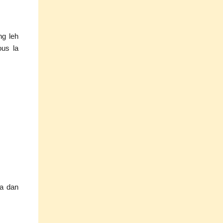
ng leh
ous la
fa dan