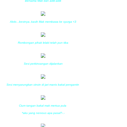
Bersama Mak dan adik-adik
Alolo...bestnya..kasih Mak membawa ke syurga <3
Rombongan pihak lelaki telah pun tiba
Sesi perbincangan dijalankan
Sesi menyarungkan cincin di jari manis bakal pengantin
Cium tangan bakal mak mertua pula
*aku yang nervous apa pasal?-.-