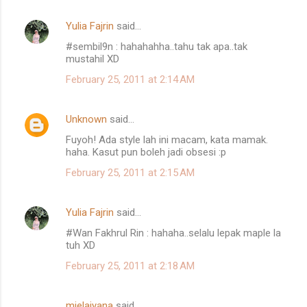
m
Yulia Fajrin
said…
e
#sembil9n : hahahahha..tahu tak apa..tak
n
mustahil XD
t
February 25, 2011 at 2:14 AM
s
Unknown
said…
Fuyoh! Ada style lah ini macam, kata mamak.
haha. Kasut pun boleh jadi obsesi :p
February 25, 2011 at 2:15 AM
Yulia Fajrin
said…
#Wan Fakhrul Rin : hahaha..selalu lepak maple la
tuh XD
February 25, 2011 at 2:18 AM
mielaiyana
said…