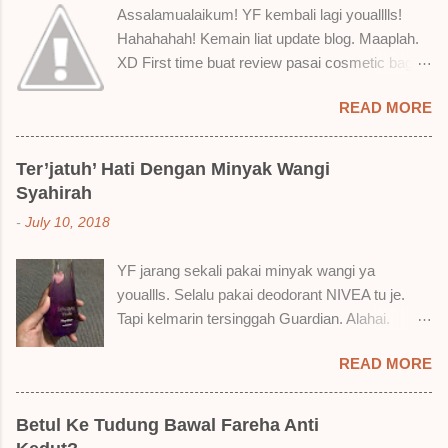
Assalamualaikum! YF kembali lagi youalllls!
Hahahahah! Kemain liat update blog. Maaplah.
XD First time buat review pasai cosmetic bagai
ni. Sejak bila tah jadi hantu make up. T.T Okay!
READ MORE
Nak jadikan cerita, a ku baru je beli liquid lipstick
brand SoBella ni. Siap beli 3 kau! Adeh! Dari
atas, Cornflakes Madu, Strawberry Semprit &
Ter’jatuh’ Hati Dengan Minyak Wangi
Rose Makmur Setelah dicuba dengan pelbagai
Syahirah
cara, aku jumpa beberapa sebab kenapa aku
-
July 10, 2018
suka liquid lipstick ni dan kenapa aku tak berapa
suka juga. Tapi mostly suka gila! Yang part tak
YF jarang sekali pakai minyak wangi ya
suka tu boleh adjust. Don't worry! Aku start
youallls. Selalu pakai deodorant NIVEA tu je.
dengan yang elok dulu lah ek! Pros 1) OMG!
Tapi kelmarin tersinggah Guardian. Alahai.
Ringan gila tekstur dia bila dah kering. Serious!
Lemah iman dan wallet . 🤣 Jalan punya jalan
2) Bila dah kering, sentuh plak bibirkan. Alahai!
READ MORE
dalam Guardian, ternampaklah minyak wangi
Lembut plak jadinya bibir ni and smooth gitu. 3)
Syahirah ni. Kebetulan ada sale . RM18 je tau.
Bila minum air, still nampak bekas lipstick kat
Harga adal tak pasti plak. May be dalam RM20
gelas tapi tak obvious pun. Sikit sangat. Tapi tak
Betul Ke Tudung Bawal Fareha Anti
macam tu. Dah lama tak pakai perfume , ambil
tahu lah kalau dah minum bergelas-gelas dan