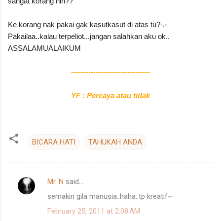
sangat korang nih??
Ke korang nak pakai gak kasutkasut di atas tu?-.-
Pakailaa..kalau terpeliot...jangan salahkan aku ok..
ASSALAMUALAIKUM
--------------------------------
YF : Percaya atau tidak
BICARA HATI
TAHUKAH ANDA
Mr. N
said…
C
semakin gila manusia..haha..tp kreatif~
o
February 25, 2011 at 2:08 AM
m