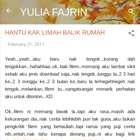
Skip to main content
YULIA FAJRIN
HANTU KAK LIMAH BALIK RUMAH
-
February 21, 2011
Yeah...yeah...aku baru nak tengok...korang dah
tengokkan...hahahhaa..ok..bab filem..memang aku lambat sikit
sebab aku jenis download saja..nak tengok..tunggu la..2 3 hari
ke..2 3 minggu ke..2 3 bulan ke..baru la terhegehhegeh nak
tengok..melainkan..filem tu...sangatsangat menarik perhatian
aku untuk ditonton...XD
Ok..filem ni memang lawak la..tapi aku rasa..masih ada
kekurangan dia..nak cerita lebihlebih pun tak guna..aku bukan
pengkritik filem yang bertauliah..tapi ramai yang puji cerita
nih..entah..nak tahu kenapa diorang puji..ni aku bagi link