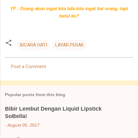
YF : Orang akan ingat kita bila kita ingat kat orang, tapi
betul ke?
BICARA HATI
LAYAR PERAK
Post a Comment
C
o
m
Popular posts from this blog
m
e
Bibir Lembut Dengan Liquid Lipstick
SoBella!
n
t
-
August 05, 2017
s