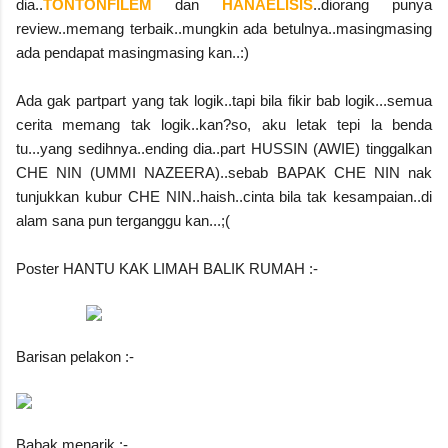
dia..
TONTONFILEM
dan
HANAELISIS
..diorang punya
review..memang terbaik..mungkin ada betulnya..masingmasing
ada pendapat masingmasing kan..:)
Ada gak partpart yang tak logik..tapi bila fikir bab logik...semua
cerita memang tak logik..kan?so, aku letak tepi la benda
tu...yang sedihnya..ending dia..part HUSSIN (AWIE) tinggalkan
CHE NIN (UMMI NAZEERA)..sebab BAPAK CHE NIN nak
tunjukkan kubur CHE NIN..haish..cinta bila tak kesampaian..di
alam sana pun terganggu kan...;(
Poster HANTU KAK LIMAH BALIK RUMAH :-
Barisan pelakon :-
Babak menarik :-