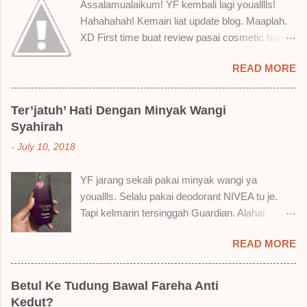
Assalamualaikum! YF kembali lagi youalllls!
Hahahahah! Kemain liat update blog. Maaplah.
XD First time buat review pasai cosmetic bagai
ni. Sejak bila tah jadi hantu make up. T.T Okay!
READ MORE
Nak jadikan cerita, a ku baru je beli liquid lipstick
brand SoBella ni. Siap beli 3 kau! Adeh! Dari
atas, Cornflakes Madu, Strawberry Semprit &
Ter’jatuh’ Hati Dengan Minyak Wangi
Rose Makmur Setelah dicuba dengan pelbagai
Syahirah
cara, aku jumpa beberapa sebab kenapa aku
-
July 10, 2018
suka liquid lipstick ni dan kenapa aku tak berapa
suka juga. Tapi mostly suka gila! Yang part tak
YF jarang sekali pakai minyak wangi ya
suka tu boleh adjust. Don't worry! Aku start
youallls. Selalu pakai deodorant NIVEA tu je.
dengan yang elok dulu lah ek! Pros 1) OMG!
Tapi kelmarin tersinggah Guardian. Alahai.
Ringan gila tekstur dia bila dah kering. Serious!
Lemah iman dan wallet . 🤣 Jalan punya jalan
2) Bila dah kering, sentuh plak bibirkan. Alahai!
READ MORE
dalam Guardian, ternampaklah minyak wangi
Lembut plak jadinya bibir ni and smooth gitu. 3)
Syahirah ni. Kebetulan ada sale . RM18 je tau.
Bila minum air, still nampak bekas lipstick kat
Harga adal tak pasti plak. May be dalam RM20
gelas tapi tak obvious pun. Sikit sangat. Tapi tak
Betul Ke Tudung Bawal Fareha Anti
macam tu. Dah lama tak pakai perfume , ambil
tahu lah kalau dah minum bergelas-gelas dan
Kedut?