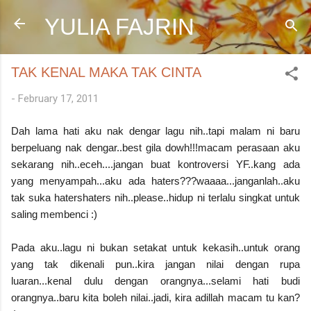
Skip to main content
YULIA FAJRIN
TAK KENAL MAKA TAK CINTA
-
February 17, 2011
Dah lama hati aku nak dengar lagu nih..tapi malam ni baru
berpeluang nak dengar..best gila dowh!!!macam perasaan aku
sekarang nih..eceh....jangan buat kontroversi YF..kang ada
yang menyampah...aku ada haters???waaaa...janganlah..aku
tak suka hatershaters nih..please..hidup ni terlalu singkat untuk
saling membenci :)
Pada aku..lagu ni bukan setakat untuk kekasih..untuk orang
yang tak dikenali pun..kira jangan nilai dengan rupa
luaran...kenal dulu dengan orangnya...selami hati budi
orangnya..baru kita boleh nilai..jadi, kira adillah macam tu kan?