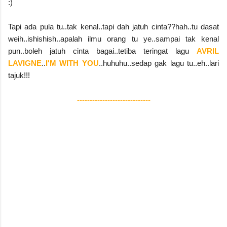
:)
Tapi ada pula tu..tak kenal..tapi dah jatuh cinta??hah..tu dasat
weih..ishishish..apalah ilmu orang tu ye..sampai tak kenal
pun..boleh jatuh cinta bagai..tetiba teringat lagu
AVRIL
LAVIGNE
..
I'M WITH YOU
..huhuhu..sedap gak lagu tu..eh..lari
tajuk!!!
-----------------------------