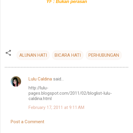
YF : Bukan perasan
ALUNAN HATI
BICARA HATI
PERHUBUNGAN
Lulu Caldina
said…
C
http://lulu-
o
pages.blogspot.com/2011/02/bloglist-lulu-
m
caldina.html
m
February 17, 2011 at 9:11 AM
e
Post a Comment
n
t