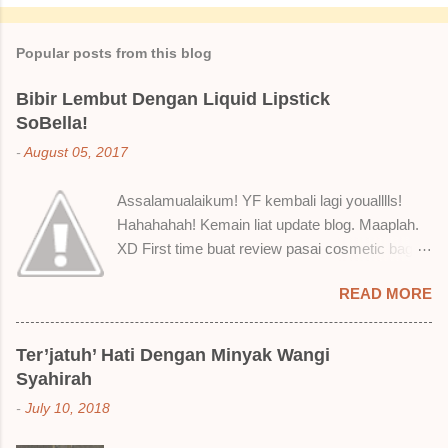
s
Popular posts from this blog
Bibir Lembut Dengan Liquid Lipstick
SoBella!
-
August 05, 2017
Assalamualaikum! YF kembali lagi youalllls!
Hahahahah! Kemain liat update blog. Maaplah.
XD First time buat review pasai cosmetic bagai
ni. Sejak bila tah jadi hantu make up. T.T Okay!
READ MORE
Nak jadikan cerita, a ku baru je beli liquid lipstick
brand SoBella ni. Siap beli 3 kau! Adeh! Dari
atas, Cornflakes Madu, Strawberry Semprit &
Ter’jatuh’ Hati Dengan Minyak Wangi
Rose Makmur Setelah dicuba dengan pelbagai
Syahirah
cara, aku jumpa beberapa sebab kenapa aku
-
July 10, 2018
suka liquid lipstick ni dan kenapa aku tak berapa
suka juga. Tapi mostly suka gila! Yang part tak