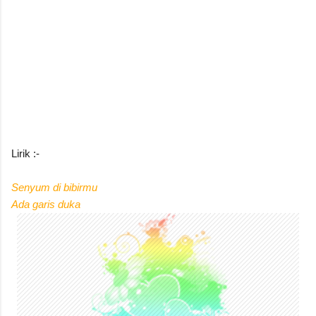
Lirik :-
Senyum di bibirmu
Ada garis duka