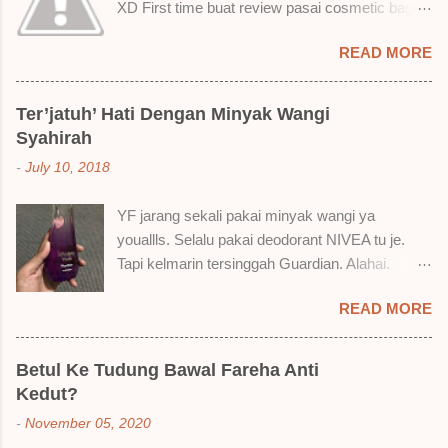
XD First time buat review pasai cosmetic bagai
ni. Sejak bila tah jadi hantu make up. T.T Okay!
READ MORE
Nak jadikan cerita, a ku baru je beli liquid lipstick
brand SoBella ni. Siap beli 3 kau! Adeh! Dari
atas, Cornflakes Madu, Strawberry Semprit &
Ter’jatuh’ Hati Dengan Minyak Wangi
Rose Makmur Setelah dicuba dengan pelbagai
Syahirah
cara, aku jumpa beberapa sebab kenapa aku
-
July 10, 2018
suka liquid lipstick ni dan kenapa aku tak berapa
suka juga. Tapi mostly suka gila! Yang part tak
YF jarang sekali pakai minyak wangi ya
suka tu boleh adjust. Don't worry! Aku start
youallls. Selalu pakai deodorant NIVEA tu je.
dengan yang elok dulu lah ek! Pros 1) OMG!
Tapi kelmarin tersinggah Guardian. Alahai.
Ringan gila tekstur dia bila dah kering. Serious!
Lemah iman dan wallet . 🤣 Jalan punya jalan
2) Bila dah kering, sentuh plak bibirkan. Alahai!
READ MORE
dalam Guardian, ternampaklah minyak wangi
Lembut plak jadinya bibir ni and smooth gitu. 3)
Syahirah ni. Kebetulan ada sale . RM18 je tau.
Bila minum air, still nampak bekas lipstick kat
Harga adal tak pasti plak. May be dalam RM20
gelas tapi tak obvious pun. Sikit sangat. Tapi tak
Betul Ke Tudung Bawal Fareha Anti
macam tu. Dah lama tak pakai perfume , ambil
tahu lah kalau dah minum bergelas-gelas dan
Kedut?
lah satu yang warna keunguan ni dengan
makan berpinggan-pinggan. 4) Senang nak
-
November 05, 2020
redhanya sebab tak tahu lah wangian dia tu
cuci. Tak perl...