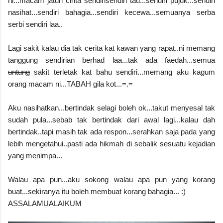
ni...macam jatuh cinta sendirisendiri tau...sendiri pujuk...sendiri
nasihat...sendiri bahagia...sendiri kecewa...semuanya serba
serbi sendiri laa..
Lagi sakit kalau dia tak cerita kat kawan yang rapat..ni memang
tanggung sendirian berhad laa...tak ada faedah...semua
untung
sakit terletak kat bahu sendiri...memang aku kagum
orang macam ni...TABAH gila kot...=.=
Aku nasihatkan...bertindak selagi boleh ok...takut menyesal tak
sudah pula...sebab tak bertindak dari awal lagi...kalau dah
bertindak..tapi masih tak ada respon...serahkan saja pada yang
lebih mengetahui..pasti ada hikmah di sebalik sesuatu kejadian
yang menimpa...
Walau apa pun...aku sokong walau apa pun yang korang
buat...sekiranya itu boleh membuat korang bahagia... :)
ASSALAMUALAIKUM