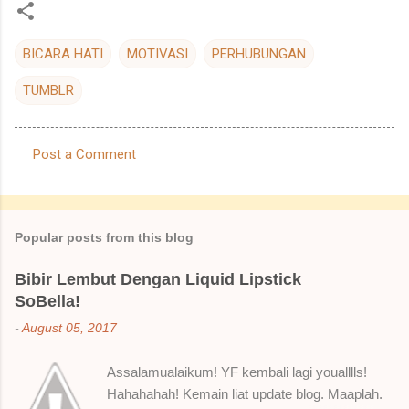
BICARA HATI
MOTIVASI
PERHUBUNGAN
TUMBLR
Post a Comment
C
o
m
Popular posts from this blog
m
e
Bibir Lembut Dengan Liquid Lipstick
SoBella!
n
t
-
August 05, 2017
s
Assalamualaikum! YF kembali lagi youalllls!
Hahahahah! Kemain liat update blog. Maaplah.