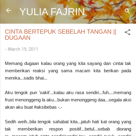
Skip to main content
YULIA FAJRIN
CINTA BERTEPUK SEBELAH TANGAN ||
DUGAAN
-
March 19, 2011
Memang dugaan kalau orang yang kita sayang dan cintai tak
memberikan reaksi yang sama macam kita berikan pada
mereka...sadis bhai...
Aku tengok pun 'sakit'...kalau aku rasa sendiri...fuh....memang
frust menonggeng la aku...bukan menonggeng daa...segala aksi
akan aku buat #aksibebas -.-
Sedih weih..bila tengok sahabat kita...jatuh hati kat orang yang
tak memberikan respon positif...betul...sebab diorang