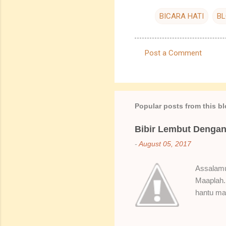
BICARA HATI
B
Post a Comment
C
o
m
m
Popular posts from this b
e
Bibir Lembut Dengan 
n
-
August 05, 2017
t
s
Assalamua
Maaplah. 
hantu mak
SoBella n
Rose Mak