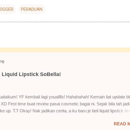
LOGGER
PERADUAN
log
Liquid Lipstick SoBella!
laikum! YF kembali lagi youalllls! Hahahahah! Kemain liat update bl
XD First time buat review pasai cosmetic bagai ni. Sejak bila tah jadi
e up. T.T Okay! Nak jadikan cerita, a ku baru je beli liquid lipstick br
i. Siap beli 3 kau! Adeh! Dari atas, Cornflakes Madu, Strawberry Sem
READ 
mur Setelah dicuba dengan pelbagai cara, aku jumpa beberapa seb