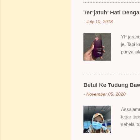
kenapa ak
suka gila
Ter’jatuh’ Hati Deng
elok dulu
-
July 10, 2018
Bila dah 
gitu. 3) 
YF jarang
Sikit san
je. Tapi 
berpingga
punya ja
ada sale
Dah lama
redhanya 
namanya 
Betul Ke Tudung Baw
Bertamba
-
November 05, 2020
hakak dia
berpeluh 
Assalamu
bau dia s
tegar tap
naklah b
sehelai t
Hahahaha
Bungkusa
sampai da