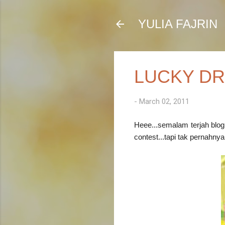
YULIA FAJRIN
LUCKY D
-
March 02, 2011
Heee...semalam terjah blo
contest...tapi tak pernahny