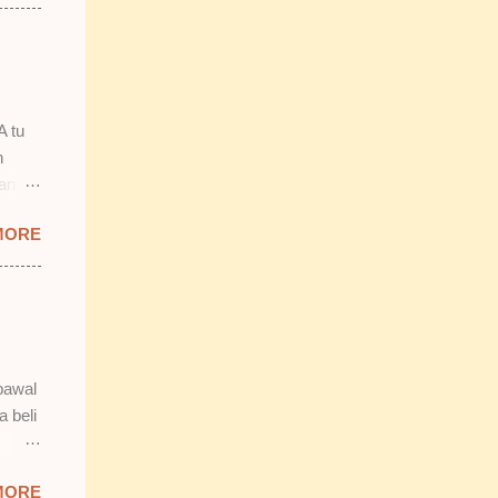
mostly
ang
 2)
smooth
n.
A tu
n
lan
 tu.
MORE
 tapi
b tu,
bawal
n tak
a beli
 Isnin
MORE
da