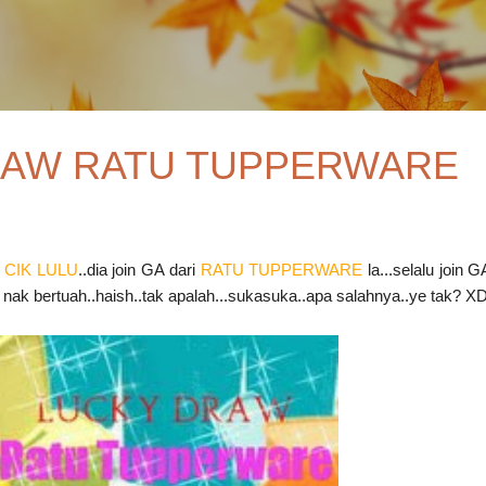
Skip to main content
RAW RATU TUPPERWARE
g
CIK LULU
..dia join GA dari
RATU TUPPERWARE
la...selalu join G
a nak bertuah..haish..tak apalah...sukasuka..apa salahnya..ye tak? X