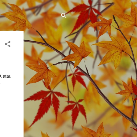
A atau
D