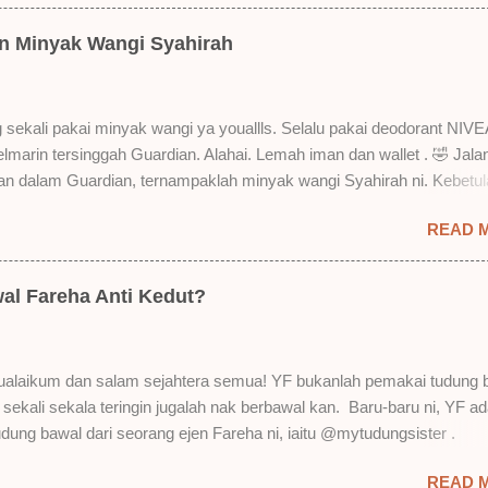
u suka liquid lipstick ni dan kenapa aku tak berapa suka juga. Tapi 
! Yang part tak suka tu boleh adjust. Don't worry! Aku start dengan y
an Minyak Wangi Syahirah
 lah ek! Pros 1) OMG! Ringan gila tekstur dia bila dah kering. Serious!
kering, sentuh plak bibirkan. Alahai! Lembut plak jadinya bibir ni and 
Bila minum air, still nampak bekas lipstick kat gelas tapi tak obvious pu
 sekali pakai minyak wangi ya youallls. Selalu pakai deodorant NIVE
gat. Tapi tak tahu lah kalau dah minum bergelas-gelas dan makan
kelmarin tersinggah Guardian. Alahai. Lemah iman dan wallet . 🤣 Jala
n-pinggan. 4) Senang nak cuci. Tak perl...
lan dalam Guardian, ternampaklah minyak wangi Syahirah ni. Kebetu
 . RM18 je tau. Harga adal tak pasti plak. May be dalam RM20 macam
READ 
 tak pakai perfume , ambil lah satu yang warna keunguan ni dengan
sebab tak tahu lah wangian dia tu tahan lama ke tak. Warna ungu ni
Magnifique ya anak-anak semua. Bau sweet-sweet gitu. Lembut je.
al Fareha Anti Kedut?
h plak dengan hasutan adik perempuan. Zassss rembat satu katanya
 yang bayorrr. 😭 Lepas tu, YF pakailah pergi kerja. So aktiviti tak
sangat. Duduk dalam aircond je. Dari pagi sampai petang nak maghri
alaikum dan salam sejahtera semua! YF bukanlah pemakai tudung 
till ada lagi. Wehuuu. YF suka gila kot! Hahahaha! Bukan apa. Kita pu
i sekali sekala teringin jugalah nak berbawal kan. Baru-baru ni, YF ad
au diri sendiri masam macam bau budak sekolah balik rumah kan.
udung bawal dari seorang ejen Fareha ni, iaitu @mytudungsister .
. Tapi bau dia memang maintain . Walaupun tak sepekat awa...
n semua okay dan kemas. Penghantaran pun laju. Order hari Sabtu,
READ 
h. Siap ada bagi satu free brooch lagi. Ya Allah. YF terlupa YF tak a