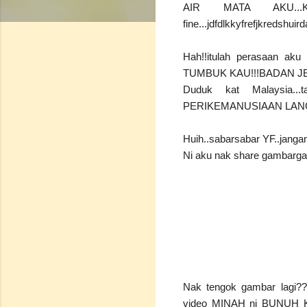
AIR MATA AKU...KAU
fine...jdfdlkkyfrefjkredshui
Hah!!itulah perasaan a
TUMBUK KAU!!!BADAN JE 
Duduk kat Malaysia.
PERIKEMANUSIAAN LANG
Huih..sabarsabar YF..jangan
Ni aku nak share gamba
Nak tengok gambar lagi??t
video MINAH ni BUNUH KU