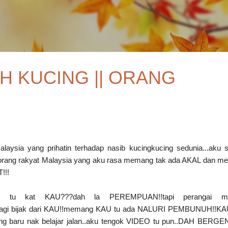
Skip to main content
 KUCING || ORANG
laysia yang prihatin terhadap nasib kucingkucing sedunia...aku 
eorang rakyat Malaysia yang aku rasa memang tak ada AKAL dan 
!!!
ng tu kat KAU???dah la PEREMPUAN!!tapi perangai m
 lagi bijak dari KAU!!memang KAU tu ada NALURI PEMBUNUH!!KA
g baru nak belajar jalan..aku tengok VIDEO tu pun..DAH BERG