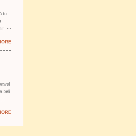
smooth
n.
A tu
n
lan
 tu.
MORE
 tapi
b tu,
bawal
n tak
a beli
 Isnin
MORE
da
k reti
tak