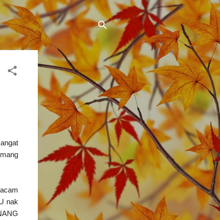
sangat
memang
acam
U nak
ENANG