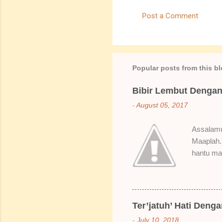
m
Post a Comment
e
n
t
s
Popular posts from this b
Bibir Lembut Dengan 
-
August 05, 2017
Assalamua
Maaplah. 
hantu mak
SoBella n
Rose Mak
kenapa ak
suka gila
Ter’jatuh’ Hati Deng
elok dulu
-
July 10, 2018