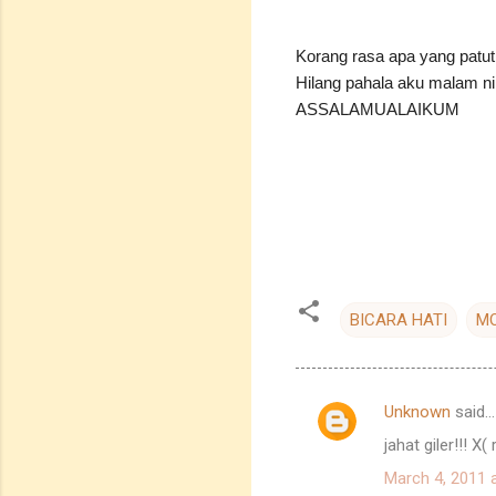
Korang rasa apa yang pat
Hilang pahala aku malam ni.
ASSALAMUALAIKUM
BICARA HATI
MO
Unknown
said…
C
jahat giler!!! 
o
March 4, 2011 
m