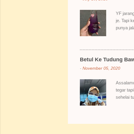
Bila dah 
gitu. 3) 
YF jarang
Sikit san
je. Tapi 
berpingga
punya ja
ada sale
Dah lama
redhanya 
namanya 
Betul Ke Tudung Baw
Bertamba
-
November 05, 2020
hakak dia
berpeluh 
Assalamu
bau dia s
tegar tap
naklah b
sehelai t
Hahahaha
Bungkusa
sampai da
sebiji br
pakai baw
berbawal