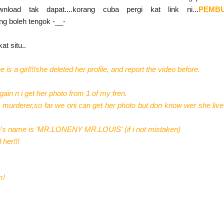
load tak dapat....korang cuba pergi kat link ni...
PEMB
ng boleh tengok -__-
at situ..
 is a girl!!!she deleted her profile, and report the video before.
ain n i get her photo from 1 of my fren.
 murderer,so far we oni can get her photo but don know wer she live
b's name is 'MR.LONENY MR.LOUIS' (if i not mistaken)
 her!!!
um!