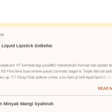
log
Liquid Lipstick SoBella!
laikum! YF kembali lagi youalllls! Hahahahah! Kemain liat update bl
XD First time buat review pasai cosmetic bagai ni. Sejak bila tah jadi
e up. T.T Okay! Nak jadikan cerita, a ku baru je beli liquid lipstick br
i. Siap beli 3 kau! Adeh! Dari atas, Cornflakes Madu, Strawberry Sem
READ 
mur Setelah dicuba dengan pelbagai cara, aku jumpa beberapa seb
u suka liquid lipstick ni dan kenapa aku tak berapa suka juga. Tapi 
! Yang part tak suka tu boleh adjust. Don't worry! Aku start dengan y
an Minyak Wangi Syahirah
 lah ek! Pros 1) OMG! Ringan gila tekstur dia bila dah kering. Serious!