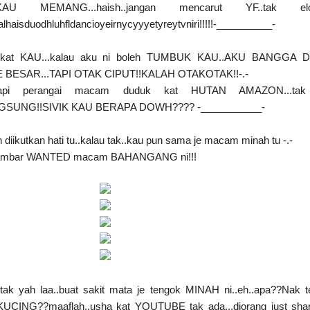
 MEMANG...haish..jangan mencarut YF..tak elok
rdalhaisduodhluhfldancioyeirnycyyyetyreytvniri!!!!!-__________-
ku kat KAU...kalau aku ni boleh TUMBUK KAU..AKU BANGGA 
BESAR...TAPI OTAK CIPUT!!KALAH OTAKOTAK!!-.-
..tapi perangai macam duduk kat HUTAN AMAZON...ta
SUNG!!SIVIK KAU BERAPA DOWH???? -___________-
 diikutkan hati tu..kalau tak..kau pun sama je macam minah tu -.-
rgambar WANTED macam BAHANGANG ni!!!
ak yah laa..buat sakit mata je tengok MINAH ni..eh..apa??Nak 
CING??maaflah..usha kat YOUTUBE tak ada...diorang just shar