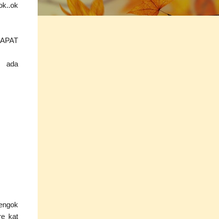
..ok
DAPAT
k ada
tengok
e kat