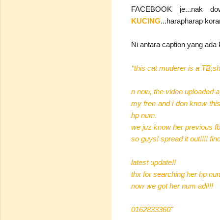
FACEBOOK je...nak down
KUCING
...harapharap kora
Ni antara caption yang ada k
this cat muderer is a TB,she
"
n now, the video uploaded ag
my fren and i don know this
hp num.
we juz know her previous f
so guys! spread it out!!!! find
latest update!!
thx for searching her hp n
now we got her num adi!!!
0162833360"