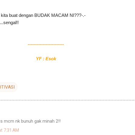
ut kita buat dengan BUDAK MACAM NI???-.-
..sengal!!
--
----------------------
YF : Esok
TIVASI
X( rs mcm nk bunuh gak minah 2!!
at 7:31 AM