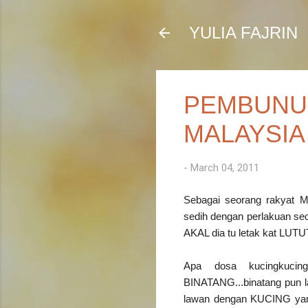
YULIA FAJRIN
PEMBUNUH
MALAYSIA
-
March 04, 2011
Sebagai seorang rakyat Ma
sedih dengan perlakuan s
AKAL dia tu letak kat LUTUT
Apa dosa kucingkuci
BINATANG...binatang pun
lawan dengan KUCING yan