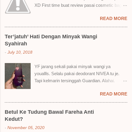
XD First time buat review pasai cosmetic bagai
ni. Sejak bila tah jadi hantu make up. T.T Okay!
READ MORE
Nak jadikan cerita, a ku baru je beli liquid lipstick
brand SoBella ni. Siap beli 3 kau! Adeh! Dari
atas, Cornflakes Madu, Strawberry Semprit &
Ter’jatuh’ Hati Dengan Minyak Wangi
Rose Makmur Setelah dicuba dengan pelbagai
Syahirah
cara, aku jumpa beberapa sebab kenapa aku
-
July 10, 2018
suka liquid lipstick ni dan kenapa aku tak berapa
suka juga. Tapi mostly suka gila! Yang part tak
YF jarang sekali pakai minyak wangi ya
suka tu boleh adjust. Don't worry! Aku start
youallls. Selalu pakai deodorant NIVEA tu je.
dengan yang elok dulu lah ek! Pros 1) OMG!
Tapi kelmarin tersinggah Guardian. Alahai.
Ringan gila tekstur dia bila dah kering. Serious!
Lemah iman dan wallet . 🤣 Jalan punya jalan
2) Bila dah kering, sentuh plak bibirkan. Alahai!
READ MORE
dalam Guardian, ternampaklah minyak wangi
Lembut plak jadinya bibir ni and smooth gitu. 3)
Syahirah ni. Kebetulan ada sale . RM18 je tau.
Bila minum air, still nampak bekas lipstick kat
Harga adal tak pasti plak. May be dalam RM20
gelas tapi tak obvious pun. Sikit sangat. Tapi tak
Betul Ke Tudung Bawal Fareha Anti
macam tu. Dah lama tak pakai perfume , ambil
tahu lah kalau dah minum bergelas-gelas dan
Kedut?
lah satu yang warna keunguan ni dengan
makan berpinggan-pinggan. 4) Senang nak
-
November 05, 2020
redhanya sebab tak tahu lah wangian dia tu