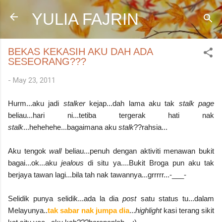
Skip to main content
YULIA FAJRIN
BEKAS KEKASIH AKU DAH ADA
SESEORANG???
-
May 23, 2011
Hurm...aku jadi
stalker
kejap...dah lama aku tak
stalk page
beliau...hari ni...tetiba tergerak hati nak
stalk
...hehehehe...bagaimana aku
stalk
??rahsia...
Aku tengok
wall
beliau...penuh dengan aktiviti menawan bukit
bagai...ok...aku
jealous
di situ ya....Bukit Broga pun aku tak
berjaya tawan lagi...bila tah nak tawannya...grrrrr...-___-
Selidik punya selidik...ada la dia
post
satu status tu...dalam
Melayunya..
tak sabar nak jumpa dia
...
highlight
kasi terang sikit