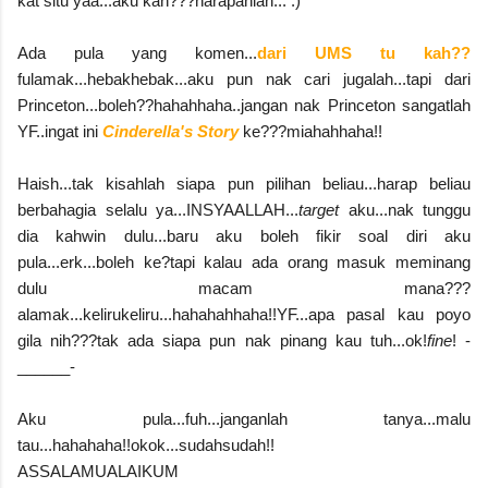
kat situ yaa...aku kah???harapanlah... :)
Ada pula yang komen...
dari UMS tu kah??
fulamak...hebakhebak...aku pun nak cari jugalah...tapi dari
Princeton...boleh??hahahhaha..jangan nak Princeton sangatlah
YF..ingat ini
Cinderella's Story
ke???miahahhaha!!
Haish...tak kisahlah siapa pun pilihan beliau...harap beliau
berbahagia selalu ya...INSYAALLAH...
target
aku...nak tunggu
dia kahwin dulu...baru aku boleh fikir soal diri aku
pula...erk...boleh ke?tapi kalau ada orang masuk meminang
dulu macam mana???
alamak...kelirukeliru...hahahahhaha!!YF...apa pasal kau poyo
gila nih???tak ada siapa pun nak pinang kau tuh...ok!
fine
! -
______-
Aku pula...fuh...janganlah tanya...malu
tau...hahahaha!!okok...sudahsudah!!
ASSALAMUALAIKUM