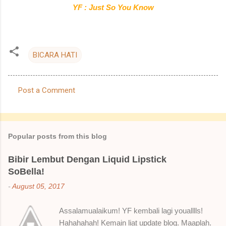
YF : Just So You Know
BICARA HATI
Post a Comment
C
o
m
Popular posts from this blog
m
e
Bibir Lembut Dengan Liquid Lipstick
SoBella!
n
t
-
August 05, 2017
s
Assalamualaikum! YF kembali lagi youalllls!
Hahahahah! Kemain liat update blog. Maaplah.