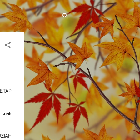
 TETAP
...nak
AUZIAH