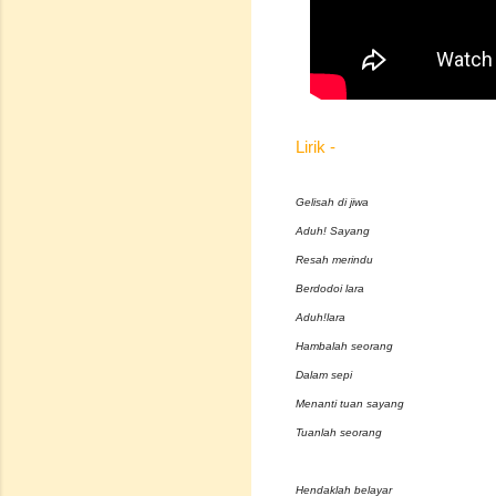
Lirik -
Gelisah di jiwa
Aduh! Sayang
Resah merindu
Berdodoi lara
Aduh!lara
Hambalah seorang
Dalam sepi
Menanti tuan sayang
Tuanlah seorang
Hendaklah belayar