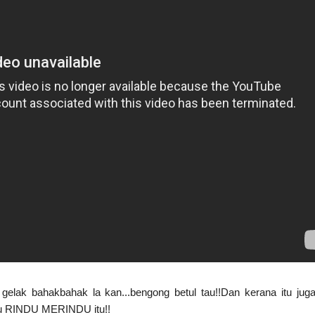
lak bahakbahak la kan...bengong betul tau!!Dan kerana itu juga
agu RINDU MERINDU itu!!