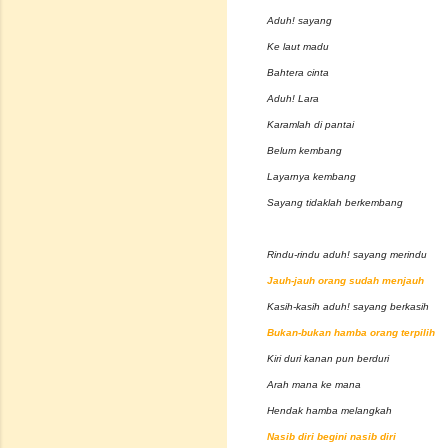
Aduh! sayang
Ke laut madu
Bahtera cinta
Aduh! Lara
Karamlah di pantai
Belum kembang
Layarnya kembang
Sayang tidaklah berkembang
Rindu-rindu aduh! sayang merindu
Jauh-jauh orang sudah menjauh
Kasih-kasih aduh! sayang berkasih
Bukan-bukan hamba orang terpilih
Kiri duri kanan pun berduri
Arah mana ke mana
Hendak hamba melangkah
Nasib diri begini nasib diri