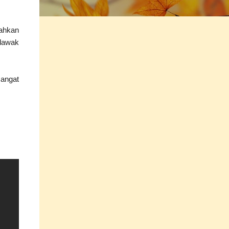
ahkan
 lawak
sangat