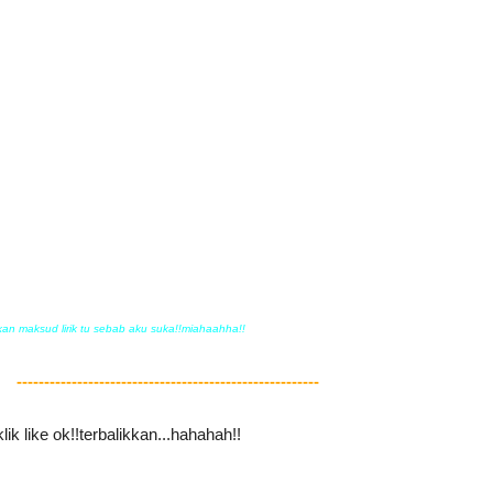
kan maksud lirik tu sebab aku suka!!miahaahha!!
-------------------------------------------------------
lik like ok!!terbalikkan...hahahah!!