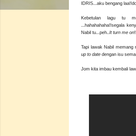
IDRIS...aku bengang laa!!do
Kebetulan lagu tu me
...hahahahaha!!segala ken
Nabil tu...peh..
It turn me on
Tapi lawak Nabil memang me
up to date
dengan isu semas
Jom kita imbau kembali la