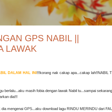
Skip to main content
GAN GPS NABIL ||
A LAWAK
IL DALAM HAL INI
!!!korang nak cakap apa...cakap lah!!NABIL
u berlalu...aku masih fobia dengan lawak Nabil tu...sampai sekarang
arkan dia!!!
wak dia mengenai GPS...aku download lagu RINDU MERINDU dari F