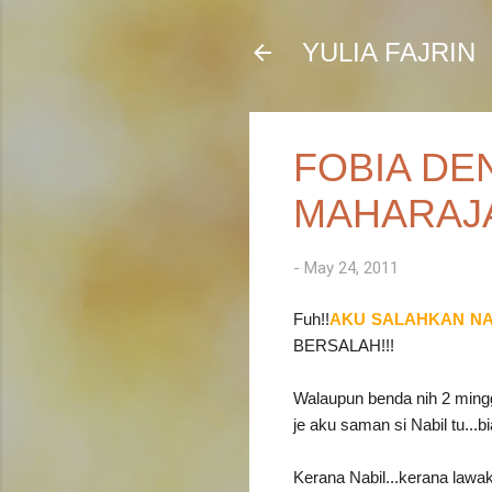
YULIA FAJRIN
FOBIA DEN
MAHARAJ
-
May 24, 2011
Fuh!!
AKU SALAHKAN NAB
BERSALAH!!!
Walaupun benda nih 2 mingg
je aku saman si Nabil tu...bi
Kerana Nabil...kerana la