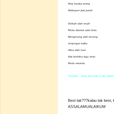
Rela hamba terima
Walaupun jiwa parah
Gelisah alah resah
Rindu diamuk sakit rindu
Mengenang alah kenang
Junjungan kalbu
Hibur alah tuan
Nak berhibur lagu rindu
Rindu merindu
*Catatan : Yang aku bold tu aku tekan
Best tak???kalau tak best, k
ASSALAMUALAIKUM