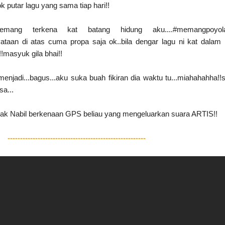
k putar lagu yang sama tiap hari!!
mang terkena kat batang hidung aku....#memangpoyol
yataan di atas cuma propa saja ok..bila dengar lagu ni kat dalam
!!!masyuk gila bhai!!
njadi...bagus...aku suka buah fikiran dia waktu tu...miahahahha!!
a...
wak Nabil berkenaan GPS beliau yang mengeluarkan suara ARTIS!!
-------------------------------------------------------