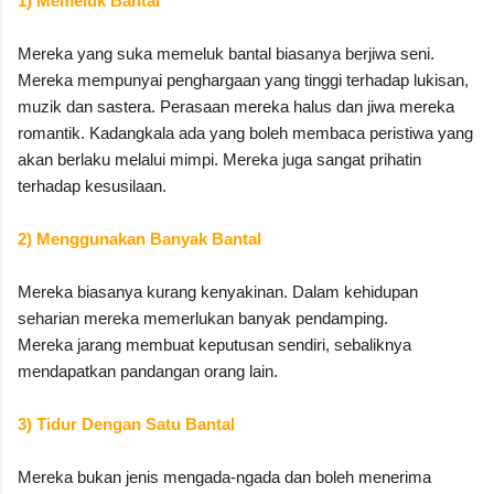
1) Memeluk Bantal
Mereka yang suka memeluk bantal biasanya berjiwa
seni.
Mereka
mempunyai penghargaan yang tinggi terhadap
lukisan,
muzik dan sastera.
Perasaan mereka halus dan jiwa mereka
romantik.
Kadangkala ada yang
boleh membaca peristiwa yang
akan berlaku melalui
mimpi. Mereka
juga sangat prihatin
terhadap kesusilaan.
2) Menggunakan Banyak Bantal
Mereka biasanya kurang kenyakinan. Dalam
kehidupan
seharian
mereka memerlukan banyak pendamping.
Mereka
jarang membuat
keputusan sendiri, sebaliknya
mendapatkan
pandangan orang lain.
3) Tidur Dengan Satu Bantal
Mereka bukan jenis mengada-ngada dan boleh
menerima