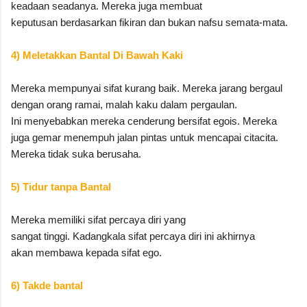
keadaan
seadanya. Mereka juga membuat
keputusan
berdasarkan fikiran dan
bukan nafsu semata-mata.
4) Meletakkan Bantal Di Bawah Kaki
Mereka mempunyai sifat kurang baik. Mereka jarang
bergaul
dengan
orang ramai, malah kaku dalam pergaulan.
Ini
menyebabkan mereka
cenderung bersifat egois. Mereka
juga gemar
menempuh jalan pintas
untuk mencapai citacita.
Mereka tidak suka berusaha.
5) Tidur tanpa Bantal
Mereka memiliki sifat percaya diri yang
sangat
tinggi.
Kadangkala sifat percaya diri ini akhirnya
akan
membawa kepada
sifat ego.
6) Takde bantal