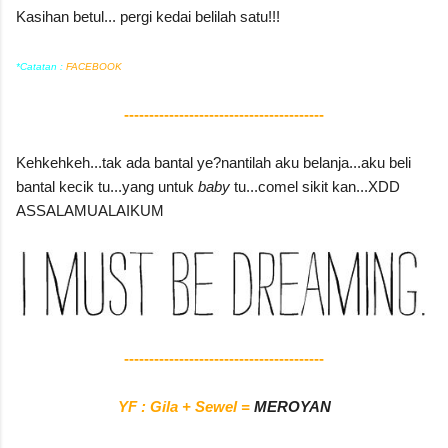
Kasihan betul... pergi kedai belilah satu!!!
*Catatan :
FACEBOOK
----------------------------------------
Kehkehkeh...tak ada bantal ye?nantilah aku belanja...aku beli
bantal kecik tu...yang untuk
baby
tu...comel sikit kan...XDD
ASSALAMUALAIKUM
----------------------------------------
YF : Gila + Sewel =
MEROYAN