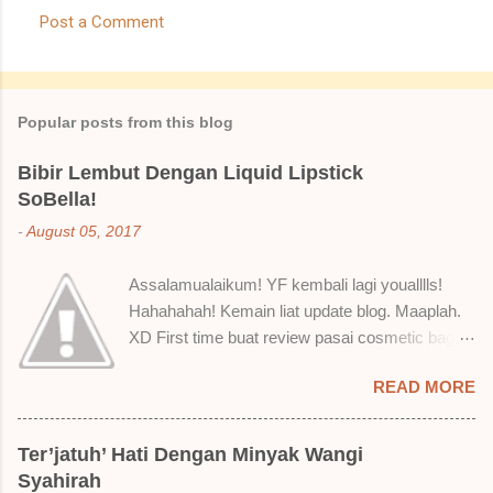
Post a Comment
C
o
m
Popular posts from this blog
m
e
Bibir Lembut Dengan Liquid Lipstick
SoBella!
n
t
-
August 05, 2017
s
Assalamualaikum! YF kembali lagi youalllls!
Hahahahah! Kemain liat update blog. Maaplah.
XD First time buat review pasai cosmetic bagai
ni. Sejak bila tah jadi hantu make up. T.T Okay!
READ MORE
Nak jadikan cerita, a ku baru je beli liquid lipstick
brand SoBella ni. Siap beli 3 kau! Adeh! Dari
atas, Cornflakes Madu, Strawberry Semprit &
Ter’jatuh’ Hati Dengan Minyak Wangi
Rose Makmur Setelah dicuba dengan pelbagai
Syahirah