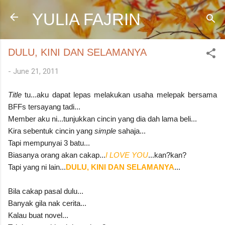
Skip to main content
YULIA FAJRIN
DULU, KINI DAN SELAMANYA
-
June 21, 2011
Title
tu...aku dapat lepas melakukan usaha melepak bersama
BFFs tersayang tadi...
Member aku ni...tunjukkan cincin yang dia dah lama beli...
Kira sebentuk cincin yang
simple
sahaja...
Tapi mempunyai 3 batu...
Biasanya orang akan cakap...
I LOVE YOU
...kan?kan?
Tapi yang ni lain...
DULU, KINI DAN SELAMANYA
...
Bila cakap pasal dulu...
Banyak gila nak cerita...
Kalau buat novel...