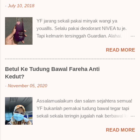
cara, aku jumpa beberapa sebab kenapa aku
-
July 10, 2018
suka liquid lipstick ni dan kenapa aku tak berapa
suka juga. Tapi mostly suka gila! Yang part tak
YF jarang sekali pakai minyak wangi ya
suka tu boleh adjust. Don't worry! Aku start
youallls. Selalu pakai deodorant NIVEA tu je.
dengan yang elok dulu lah ek! Pros 1) OMG!
Tapi kelmarin tersinggah Guardian. Alahai.
Ringan gila tekstur dia bila dah kering. Serious!
Lemah iman dan wallet . 🤣 Jalan punya jalan
2) Bila dah kering, sentuh plak bibirkan. Alahai!
READ MORE
dalam Guardian, ternampaklah minyak wangi
Lembut plak jadinya bibir ni and smooth gitu. 3)
Syahirah ni. Kebetulan ada sale . RM18 je tau.
Bila minum air, still nampak bekas lipstick kat
Harga adal tak pasti plak. May be dalam RM20
gelas tapi tak obvious pun. Sikit sangat. Tapi tak
Betul Ke Tudung Bawal Fareha Anti
macam tu. Dah lama tak pakai perfume , ambil
tahu lah kalau dah minum bergelas-gelas dan
Kedut?
lah satu yang warna keunguan ni dengan
makan berpinggan-pinggan. 4) Senang nak
-
November 05, 2020
redhanya sebab tak tahu lah wangian dia tu
cuci. Tak perl...
tahan lama ke tak. Warna ungu ni namanya
Assalamualaikum dan salam sejahtera semua!
Magnifique ya anak-anak semua. Bau sweet-
YF bukanlah pemakai tudung bawal tegar tapi
sweet gitu. Lembut je. Bertambah plak dengan
sekali sekala teringin jugalah nak berbawal kan.
hasutan adik perempuan. Zassss rembat satu
Baru-baru ni, YF ada beli sehelai tudung bawal
katanya tapi hakak dia yang bayorrr. 😭 Lepas
READ MORE
dari seorang ejen Fareha ni, iaitu
tu, YF pakailah pergi kerja. So aktiviti tak
@mytudungsister . Bungkusan semua okay