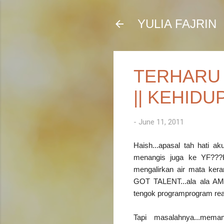
YULIA FAJRIN
TERHARU 
|| KEHIDU
-
June 11, 2011
Haish...apasal tah hati a
menangis juga ke YF???
mengalirkan air mata keran
GOT TALENT...ala ala AME
tengok programprogram reali
Tapi masalahnya...mema