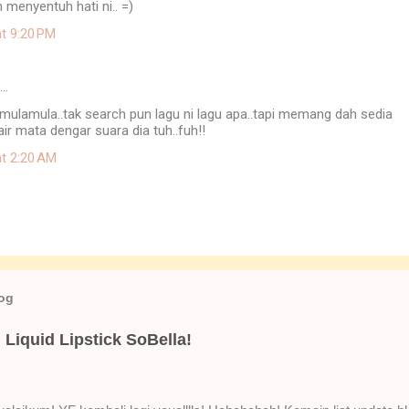
h menyentuh hati ni.. =)
at 9:20 PM
d…
..mulamula..tak search pun lagu ni lagu apa..tapi memang dah sedia
ir mata dengar suara dia tuh..fuh!!
at 2:20 AM
log
Liquid Lipstick SoBella!