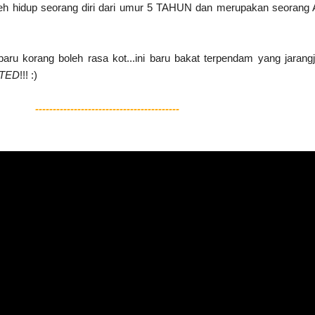
boleh hidup seorang diri dari umur 5 TAHUN dan merupakan seoran
.baru korang boleh rasa kot...ini baru bakat terpendam yang jarang
FTED
!!! :)
-----------------------------------------