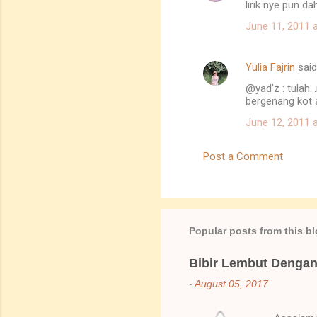
lirik nye pun da
o
June 11, 2011 
m
m
Yulia Fajrin
sai
e
@yad'z : tulah.
n
bergenang kot a
t
June 12, 2011 
s
Post a Comment
Popular posts from this b
Bibir Lembut Dengan 
-
August 05, 2017