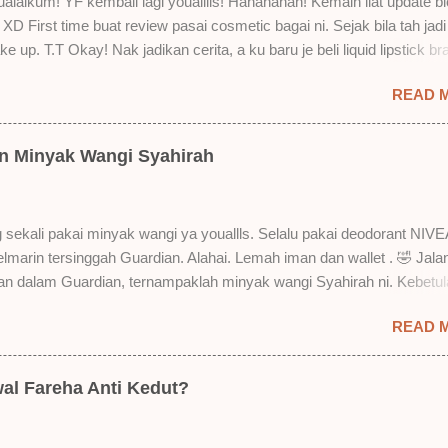
laikum! YF kembali lagi youalllls! Hahahahah! Kemain liat update bl
XD First time buat review pasai cosmetic bagai ni. Sejak bila tah jadi
e up. T.T Okay! Nak jadikan cerita, a ku baru je beli liquid lipstick br
i. Siap beli 3 kau! Adeh! Dari atas, Cornflakes Madu, Strawberry Sem
READ 
mur Setelah dicuba dengan pelbagai cara, aku jumpa beberapa seb
u suka liquid lipstick ni dan kenapa aku tak berapa suka juga. Tapi 
! Yang part tak suka tu boleh adjust. Don't worry! Aku start dengan y
an Minyak Wangi Syahirah
 lah ek! Pros 1) OMG! Ringan gila tekstur dia bila dah kering. Serious!
kering, sentuh plak bibirkan. Alahai! Lembut plak jadinya bibir ni and 
Bila minum air, still nampak bekas lipstick kat gelas tapi tak obvious pu
 sekali pakai minyak wangi ya youallls. Selalu pakai deodorant NIVE
gat. Tapi tak tahu lah kalau dah minum bergelas-gelas dan makan
kelmarin tersinggah Guardian. Alahai. Lemah iman dan wallet . 🤣 Jala
n-pinggan. 4) Senang nak cuci. Tak perl...
lan dalam Guardian, ternampaklah minyak wangi Syahirah ni. Kebetu
 . RM18 je tau. Harga adal tak pasti plak. May be dalam RM20 macam
READ 
 tak pakai perfume , ambil lah satu yang warna keunguan ni dengan
sebab tak tahu lah wangian dia tu tahan lama ke tak. Warna ungu ni
Magnifique ya anak-anak semua. Bau sweet-sweet gitu. Lembut je.
al Fareha Anti Kedut?
h plak dengan hasutan adik perempuan. Zassss rembat satu katanya
 yang bayorrr. 😭 Lepas tu, YF pakailah pergi kerja. So aktiviti tak