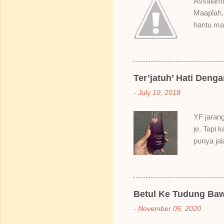
Assalamua
Maaplah. 
hantu mak
SoBella n
Rose Mak
kenapa ak
suka gila
Ter’jatuh’ Hati Deng
elok dulu
-
July 10, 2018
Bila dah 
gitu. 3) 
YF jarang
Sikit san
je. Tapi 
berpingga
punya ja
ada sale
Dah lama
redhanya 
namanya 
Betul Ke Tudung Baw
Bertamba
-
November 05, 2020
hakak dia