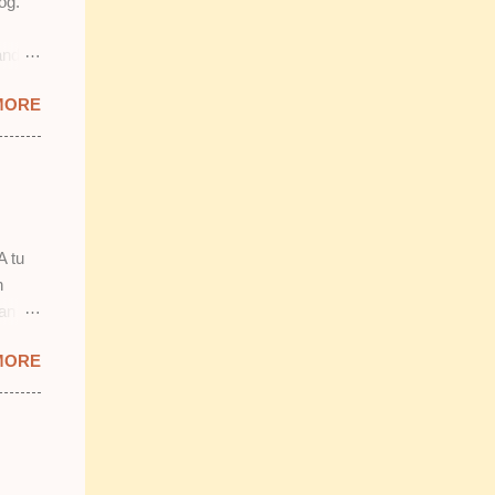
og.
and
prit &
MORE
ab
mostly
ang
 2)
smooth
n.
A tu
n
lan
 tu.
MORE
 tapi