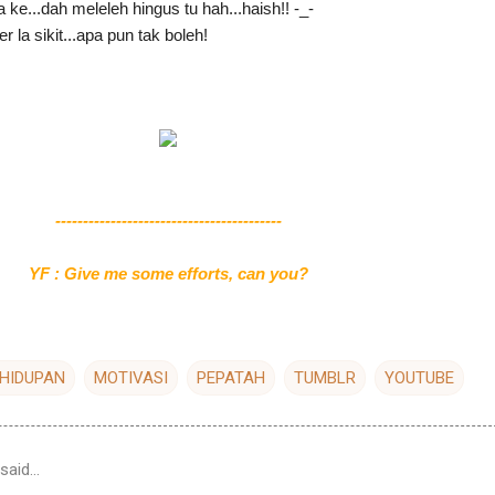
a ke...dah meleleh hingus tu hah...haish!! -_-
 la sikit...apa pun tak boleh!
-----------------------------------------
YF : Give me some efforts, can you?
HIDUPAN
MOTIVASI
PEPATAH
TUMBLR
YOUTUBE
said…