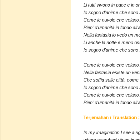
Li tutti vivono in pace e in o
Io sogno d'anime che sono 
Come le nuvole che volano,
Pien' d'umanità in fondo all
Nella fantasia io vedo un m
Li anche la notte è meno o
Io sogno d'anime che sono 
Come le nuvole che volano.
Nella fantasia esiste un ven
Che soffia sulle città, come
Io sogno d'anime che sono 
Come le nuvole che volano,
Pien' d'umanità in fondo all
Terjemahan / Translatio
In my imagination I see a ri
where everybody lives in p