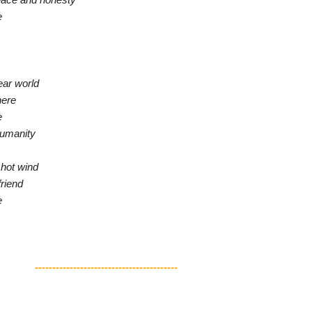
e
ear world
here
e
 humanity
 hot wind
friend
e
-----------------------------------------