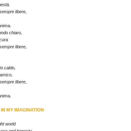
nestà.
sempre libere,
'anima.
ondo chiaro,
scura
sempre libere,
to caldo,
 amico.
sempre libere,
'anima.
n : IN MY IMAGINATION
ght world
eace and honesty