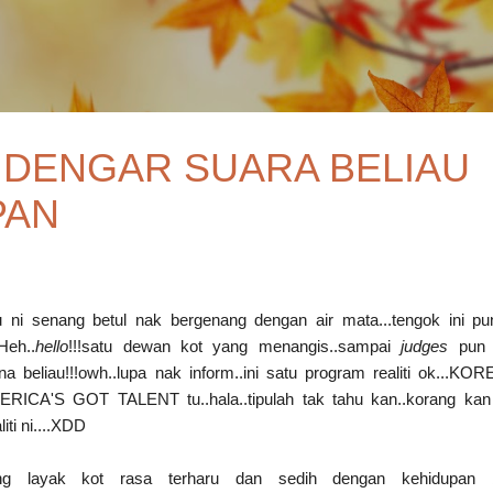
Skip to main content
DENGAR SUARA BELIAU
PAN
ku ni senang betul nak bergenang dengan air mata...tengok ini p
Heh..
hello
!!!satu dewan kot yang menangis..sampai
judges
pun 
a beliau!!!owh..lupa nak inform..ini satu program realiti ok...KO
RICA'S GOT TALENT tu..hala..tipulah tak tahu kan..korang kan
ti ni....XDD
ng layak kot rasa terharu dan sedih dengan kehidupan b