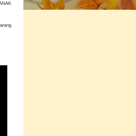
g ANAK
jarang