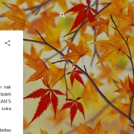
un nak
boleh
REAN'S
 suka
eliau