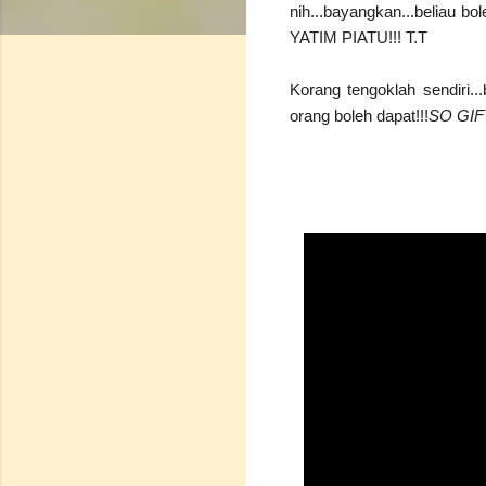
nih...bayangkan...beliau 
YATIM PIATU!!! T.T
Korang tengoklah sendiri..
orang boleh dapat!!!
SO GI