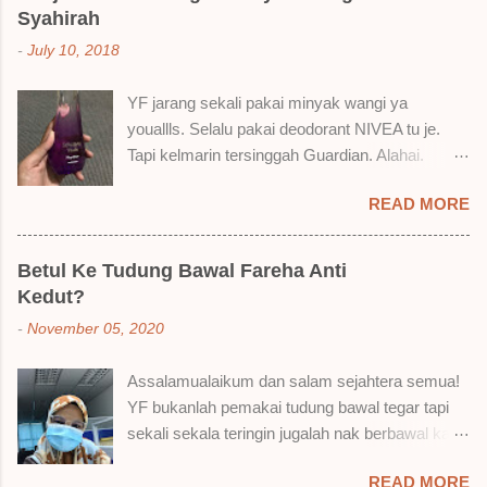
Rose Makmur Setelah dicuba dengan pelbagai
Syahirah
cara, aku jumpa beberapa sebab kenapa aku
-
July 10, 2018
suka liquid lipstick ni dan kenapa aku tak berapa
suka juga. Tapi mostly suka gila! Yang part tak
YF jarang sekali pakai minyak wangi ya
suka tu boleh adjust. Don't worry! Aku start
youallls. Selalu pakai deodorant NIVEA tu je.
dengan yang elok dulu lah ek! Pros 1) OMG!
Tapi kelmarin tersinggah Guardian. Alahai.
Ringan gila tekstur dia bila dah kering. Serious!
Lemah iman dan wallet . 🤣 Jalan punya jalan
2) Bila dah kering, sentuh plak bibirkan. Alahai!
READ MORE
dalam Guardian, ternampaklah minyak wangi
Lembut plak jadinya bibir ni and smooth gitu. 3)
Syahirah ni. Kebetulan ada sale . RM18 je tau.
Bila minum air, still nampak bekas lipstick kat
Harga adal tak pasti plak. May be dalam RM20
gelas tapi tak obvious pun. Sikit sangat. Tapi tak
Betul Ke Tudung Bawal Fareha Anti
macam tu. Dah lama tak pakai perfume , ambil
tahu lah kalau dah minum bergelas-gelas dan
Kedut?
lah satu yang warna keunguan ni dengan
makan berpinggan-pinggan. 4) Senang nak
-
November 05, 2020
redhanya sebab tak tahu lah wangian dia tu
cuci. Tak perl...
tahan lama ke tak. Warna ungu ni namanya
Assalamualaikum dan salam sejahtera semua!
Magnifique ya anak-anak semua. Bau sweet-
YF bukanlah pemakai tudung bawal tegar tapi
sweet gitu. Lembut je. Bertambah plak dengan
sekali sekala teringin jugalah nak berbawal kan.
hasutan adik perempuan. Zassss rembat satu
Baru-baru ni, YF ada beli sehelai tudung bawal
katanya tapi hakak dia yang bayorrr. 😭 Lepas
READ MORE
dari seorang ejen Fareha ni, iaitu