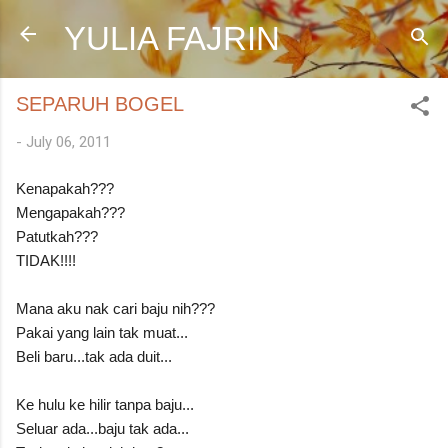
Skip to main content
YULIA FAJRIN
SEPARUH BOGEL
-
July 06, 2011
Kenapakah???
Mengapakah???
Patutkah???
TIDAK!!!!
Mana aku nak cari baju nih???
Pakai yang lain tak muat...
Beli baru...tak ada duit...
Ke hulu ke hilir tanpa baju...
Seluar ada...baju tak ada...