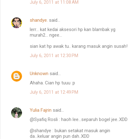
July 6, 2011 at 11:08 AM
m
m
shandye.
said…
e
lerr... kat kedai aksesori hp kan blambak yg
n
murah2... ngee...
t
sian kat hp awak tu.. karang masuk angin susah!
s
July 6, 2011 at 12:30 PM
Unknown
said…
Ahaha. Cian hp tuuu :p
July 6, 2011 at 12:49 PM
Yulia Fajrin
said…
@Syafiq Rosli : haoh lee...separuh bogel jee..XDD
@shandye : bukan setakat masuk angin
da...keluar angin pun dah..XDD