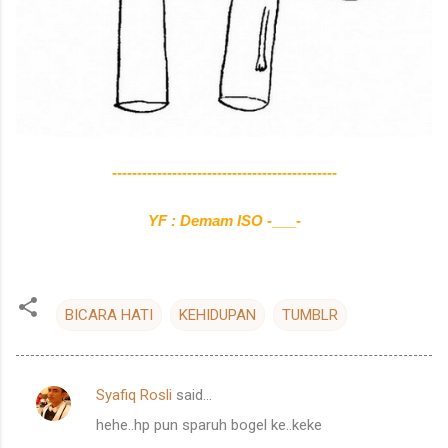
---------------------------------------------
YF : Demam ISO
-___-
BICARA HATI
KEHIDUPAN
TUMBLR
Syafiq Rosli
said…
C
hehe..hp pun sparuh bogel ke..keke
o