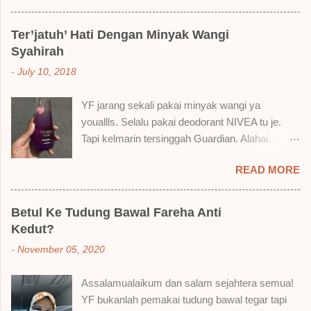
brand SoBella ni. Siap beli 3 kau! Adeh! Dari
atas, Cornflakes Madu, Strawberry Semprit &
Ter’jatuh’ Hati Dengan Minyak Wangi
Rose Makmur Setelah dicuba dengan pelbagai
Syahirah
cara, aku jumpa beberapa sebab kenapa aku
-
July 10, 2018
suka liquid lipstick ni dan kenapa aku tak berapa
suka juga. Tapi mostly suka gila! Yang part tak
YF jarang sekali pakai minyak wangi ya
suka tu boleh adjust. Don't worry! Aku start
youallls. Selalu pakai deodorant NIVEA tu je.
dengan yang elok dulu lah ek! Pros 1) OMG!
Tapi kelmarin tersinggah Guardian. Alahai.
Ringan gila tekstur dia bila dah kering. Serious!
Lemah iman dan wallet . 🤣 Jalan punya jalan
2) Bila dah kering, sentuh plak bibirkan. Alahai!
READ MORE
dalam Guardian, ternampaklah minyak wangi
Lembut plak jadinya bibir ni and smooth gitu. 3)
Syahirah ni. Kebetulan ada sale . RM18 je tau.
Bila minum air, still nampak bekas lipstick kat
Harga adal tak pasti plak. May be dalam RM20
gelas tapi tak obvious pun. Sikit sangat. Tapi tak
Betul Ke Tudung Bawal Fareha Anti
macam tu. Dah lama tak pakai perfume , ambil
tahu lah kalau dah minum bergelas-gelas dan
Kedut?
lah satu yang warna keunguan ni dengan
makan berpinggan-pinggan. 4) Senang nak
-
November 05, 2020
redhanya sebab tak tahu lah wangian dia tu
cuci. Tak perl...
tahan lama ke tak. Warna ungu ni namanya
Assalamualaikum dan salam sejahtera semua!
Magnifique ya anak-anak semua. Bau sweet-
YF bukanlah pemakai tudung bawal tegar tapi
sweet gitu. Lembut je. Bertambah plak dengan