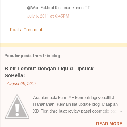
@Wan Fakhrul Rin : cian kannn T.T
July 6, 2011 at 6:45 PM
Post a Comment
Popular posts from this blog
Bibir Lembut Dengan Liquid Lipstick
SoBella!
-
August 05, 2017
Assalamualaikum! YF kembali lagi youalllls!
Hahahahah! Kemain liat update blog. Maaplah.
XD First time buat review pasai cosmetic bagai
ni. Sejak bila tah jadi hantu make up. T.T Okay!
READ MORE
Nak jadikan cerita, a ku baru je beli liquid lipstick