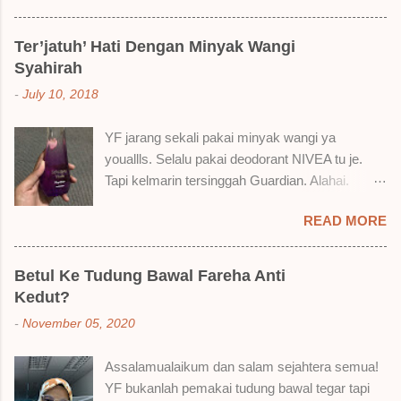
brand SoBella ni. Siap beli 3 kau! Adeh! Dari
atas, Cornflakes Madu, Strawberry Semprit &
Ter’jatuh’ Hati Dengan Minyak Wangi
Rose Makmur Setelah dicuba dengan pelbagai
Syahirah
cara, aku jumpa beberapa sebab kenapa aku
-
July 10, 2018
suka liquid lipstick ni dan kenapa aku tak berapa
suka juga. Tapi mostly suka gila! Yang part tak
YF jarang sekali pakai minyak wangi ya
suka tu boleh adjust. Don't worry! Aku start
youallls. Selalu pakai deodorant NIVEA tu je.
dengan yang elok dulu lah ek! Pros 1) OMG!
Tapi kelmarin tersinggah Guardian. Alahai.
Ringan gila tekstur dia bila dah kering. Serious!
Lemah iman dan wallet . 🤣 Jalan punya jalan
2) Bila dah kering, sentuh plak bibirkan. Alahai!
READ MORE
dalam Guardian, ternampaklah minyak wangi
Lembut plak jadinya bibir ni and smooth gitu. 3)
Syahirah ni. Kebetulan ada sale . RM18 je tau.
Bila minum air, still nampak bekas lipstick kat
Harga adal tak pasti plak. May be dalam RM20
gelas tapi tak obvious pun. Sikit sangat. Tapi tak
Betul Ke Tudung Bawal Fareha Anti
macam tu. Dah lama tak pakai perfume , ambil
tahu lah kalau dah minum bergelas-gelas dan
Kedut?
lah satu yang warna keunguan ni dengan
makan berpinggan-pinggan. 4) Senang nak
-
November 05, 2020
redhanya sebab tak tahu lah wangian dia tu
cuci. Tak perl...
tahan lama ke tak. Warna ungu ni namanya
Assalamualaikum dan salam sejahtera semua!
Magnifique ya anak-anak semua. Bau sweet-
YF bukanlah pemakai tudung bawal tegar tapi
sweet gitu. Lembut je. Bertambah plak dengan