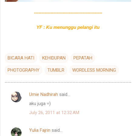
---------------------------------------------
YF : Ku menunggu pelangi itu
BICARA HATI
KEHIDUPAN
PEPATAH
PHOTOGRAPHY
TUMBLR
WORDLESS MORNING
Umie Nadhirah
said…
C
aku juga =)
o
July 26, 2011 at 12:32 AM
m
m
Yulia Fajrin
said…
e