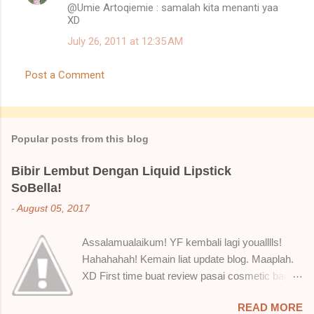
@Umie Artoqiemie : samalah kita menanti yaa
n
XD
t
July 26, 2011 at 12:35 AM
s
Post a Comment
Popular posts from this blog
Bibir Lembut Dengan Liquid Lipstick
SoBella!
-
August 05, 2017
Assalamualaikum! YF kembali lagi youalllls!
Hahahahah! Kemain liat update blog. Maaplah.
XD First time buat review pasai cosmetic bagai
ni. Sejak bila tah jadi hantu make up. T.T Okay!
READ MORE
Nak jadikan cerita, a ku baru je beli liquid lipstick