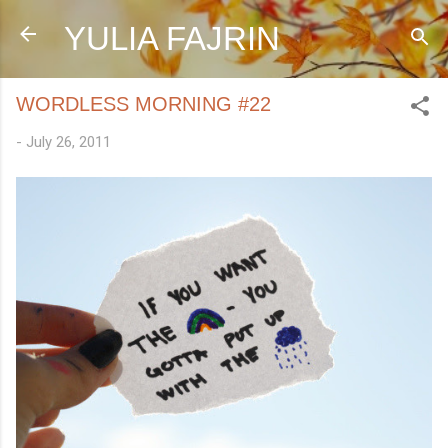
Skip to main content
YULIA FAJRIN
WORDLESS MORNING #22
-
July 26, 2011