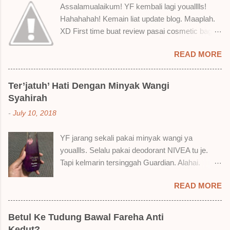
Assalamualaikum! YF kembali lagi youalllls!
Hahahahah! Kemain liat update blog. Maaplah.
XD First time buat review pasai cosmetic bagai
ni. Sejak bila tah jadi hantu make up. T.T Okay!
READ MORE
Nak jadikan cerita, a ku baru je beli liquid lipstick
brand SoBella ni. Siap beli 3 kau! Adeh! Dari
atas, Cornflakes Madu, Strawberry Semprit &
Ter’jatuh’ Hati Dengan Minyak Wangi
Rose Makmur Setelah dicuba dengan pelbagai
Syahirah
cara, aku jumpa beberapa sebab kenapa aku
-
July 10, 2018
suka liquid lipstick ni dan kenapa aku tak berapa
suka juga. Tapi mostly suka gila! Yang part tak
YF jarang sekali pakai minyak wangi ya
suka tu boleh adjust. Don't worry! Aku start
youallls. Selalu pakai deodorant NIVEA tu je.
dengan yang elok dulu lah ek! Pros 1) OMG!
Tapi kelmarin tersinggah Guardian. Alahai.
Ringan gila tekstur dia bila dah kering. Serious!
Lemah iman dan wallet . 🤣 Jalan punya jalan
2) Bila dah kering, sentuh plak bibirkan. Alahai!
READ MORE
dalam Guardian, ternampaklah minyak wangi
Lembut plak jadinya bibir ni and smooth gitu. 3)
Syahirah ni. Kebetulan ada sale . RM18 je tau.
Bila minum air, still nampak bekas lipstick kat
Harga adal tak pasti plak. May be dalam RM20
gelas tapi tak obvious pun. Sikit sangat. Tapi tak
Betul Ke Tudung Bawal Fareha Anti
macam tu. Dah lama tak pakai perfume , ambil
tahu lah kalau dah minum bergelas-gelas dan
Kedut?