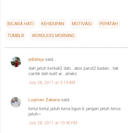
BICARA HATI
KEHIDUPAN
MOTIVASI
PEPATAH
TUMBLR
WORDLESS MORNING
jeBateja
said…
C
dah jatuh berkali2 dah....abis parut2 badan....tak
o
cantik dah kulit ai....ahakz
m
July 28, 2011 at 3:14 AM
m
e
Luqman Zakaria
said…
n
betul betul..jatuh kena bgun k..jangan jatuh terus
t
jatuh~
s
July 28, 2011 at 10:40 PM