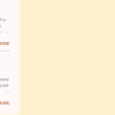
 2)
smooth
n.
A tu
n
lan
 tu.
MORE
 tapi
b tu,
bawal
n tak
a beli
 Isnin
MORE
da
k reti