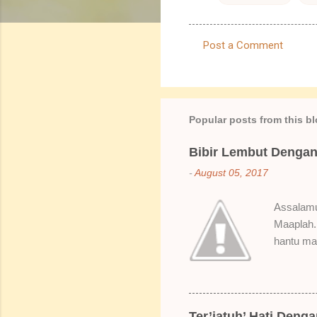
Post a Comment
C
o
m
m
Popular posts from this b
e
Bibir Lembut Dengan 
n
-
August 05, 2017
t
s
Assalamua
Maaplah. 
hantu mak
SoBella n
Rose Mak
kenapa ak
suka gila
Ter’jatuh’ Hati Deng