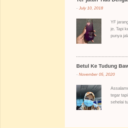
elok dulu
-
July 10, 2018
Bila dah 
gitu. 3) 
YF jarang
Sikit san
je. Tapi 
berpingga
punya ja
ada sale
Dah lama
redhanya 
namanya 
Betul Ke Tudung Baw
Bertamba
-
November 05, 2020
hakak dia
berpeluh 
Assalamu
bau dia s
tegar tap
naklah b
sehelai t
Hahahaha
Bungkusa
sampai da
sebiji br