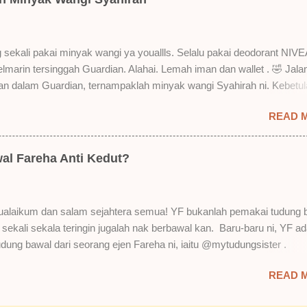
 lah ek! Pros 1) OMG! Ringan gila tekstur dia bila dah kering. Serious!
kering, sentuh plak bibirkan. Alahai! Lembut plak jadinya bibir ni and 
Bila minum air, still nampak bekas lipstick kat gelas tapi tak obvious pu
 sekali pakai minyak wangi ya youallls. Selalu pakai deodorant NIVE
gat. Tapi tak tahu lah kalau dah minum bergelas-gelas dan makan
kelmarin tersinggah Guardian. Alahai. Lemah iman dan wallet . 🤣 Jala
n-pinggan. 4) Senang nak cuci. Tak perl...
lan dalam Guardian, ternampaklah minyak wangi Syahirah ni. Kebetu
 . RM18 je tau. Harga adal tak pasti plak. May be dalam RM20 macam
READ 
 tak pakai perfume , ambil lah satu yang warna keunguan ni dengan
sebab tak tahu lah wangian dia tu tahan lama ke tak. Warna ungu ni
Magnifique ya anak-anak semua. Bau sweet-sweet gitu. Lembut je.
al Fareha Anti Kedut?
h plak dengan hasutan adik perempuan. Zassss rembat satu katanya
 yang bayorrr. 😭 Lepas tu, YF pakailah pergi kerja. So aktiviti tak
sangat. Duduk dalam aircond je. Dari pagi sampai petang nak maghri
alaikum dan salam sejahtera semua! YF bukanlah pemakai tudung 
till ada lagi. Wehuuu. YF suka gila kot! Hahahaha! Bukan apa. Kita pu
i sekali sekala teringin jugalah nak berbawal kan. Baru-baru ni, YF ad
au diri sendiri masam macam bau budak sekolah balik rumah kan.
udung bawal dari seorang ejen Fareha ni, iaitu @mytudungsister .
. Tapi bau dia memang maintain . Walaupun tak sepekat awa...
n semua okay dan kemas. Penghantaran pun laju. Order hari Sabtu,
READ 
h. Siap ada bagi satu free brooch lagi. Ya Allah. YF terlupa YF tak a
ooch pun dekat rumah. Hahaha! Punyalah yakin nak order bawal. YF ta