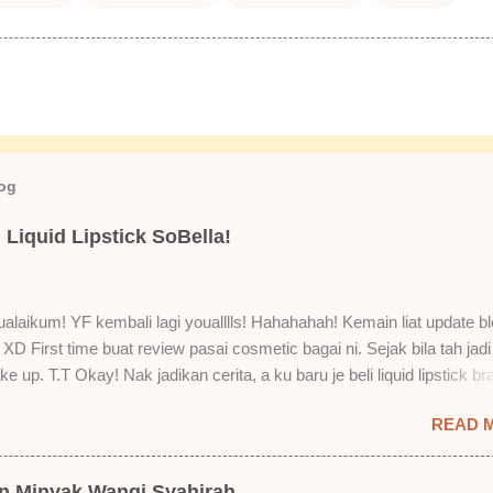
log
Liquid Lipstick SoBella!
laikum! YF kembali lagi youalllls! Hahahahah! Kemain liat update bl
XD First time buat review pasai cosmetic bagai ni. Sejak bila tah jadi
e up. T.T Okay! Nak jadikan cerita, a ku baru je beli liquid lipstick br
i. Siap beli 3 kau! Adeh! Dari atas, Cornflakes Madu, Strawberry Sem
READ 
mur Setelah dicuba dengan pelbagai cara, aku jumpa beberapa seb
u suka liquid lipstick ni dan kenapa aku tak berapa suka juga. Tapi 
! Yang part tak suka tu boleh adjust. Don't worry! Aku start dengan y
an Minyak Wangi Syahirah