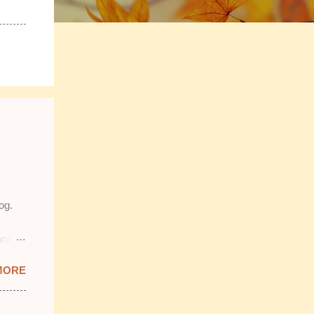
og.
and
prit &
MORE
ab
mostly
ang