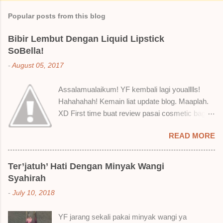
m
Popular posts from this blog
m
e
Bibir Lembut Dengan Liquid Lipstick
SoBella!
n
t
-
August 05, 2017
s
Assalamualaikum! YF kembali lagi youalllls!
Hahahahah! Kemain liat update blog. Maaplah.
XD First time buat review pasai cosmetic bagai
ni. Sejak bila tah jadi hantu make up. T.T Okay!
READ MORE
Nak jadikan cerita, a ku baru je beli liquid lipstick
brand SoBella ni. Siap beli 3 kau! Adeh! Dari
atas, Cornflakes Madu, Strawberry Semprit &
Ter’jatuh’ Hati Dengan Minyak Wangi
Rose Makmur Setelah dicuba dengan pelbagai
Syahirah
cara, aku jumpa beberapa sebab kenapa aku
-
July 10, 2018
suka liquid lipstick ni dan kenapa aku tak berapa
suka juga. Tapi mostly suka gila! Yang part tak
YF jarang sekali pakai minyak wangi ya
suka tu boleh adjust. Don't worry! Aku start