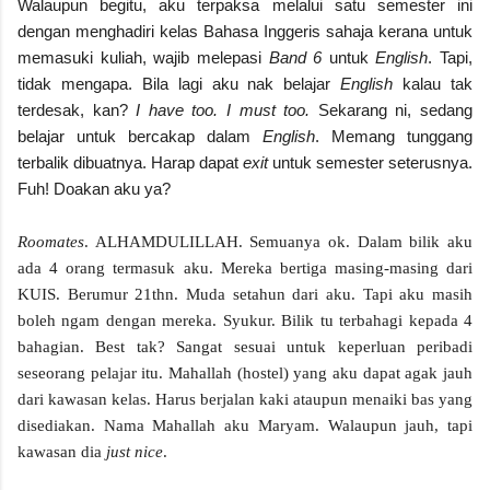
Walaupun begitu, aku terpaksa melalui satu semester ini
dengan menghadiri kelas Bahasa Inggeris sahaja kerana untuk
memasuki kuliah, wajib melepasi
Band 6
untuk
English
. Tapi,
tidak mengapa. Bila lagi aku nak belajar
English
kalau tak
terdesak, kan?
I have too. I must too.
Sekarang ni, sedang
belajar untuk bercakap dalam
English
. Memang tunggang
terbalik dibuatnya. Harap dapat
exit
untuk semester seterusnya.
Fuh! Doakan aku ya?
Roomates
. ALHAMDULILLAH. Semuanya ok. Dalam bilik aku
ada 4 orang termasuk aku. Mereka bertiga masing-masing dari
KUIS. Berumur 21thn. Muda setahun dari aku. Tapi aku masih
boleh ngam dengan mereka. Syukur. Bilik tu terbahagi kepada 4
bahagian. Best tak? Sangat sesuai untuk keperluan peribadi
seseorang pelajar itu. Mahallah (hostel) yang aku dapat agak jauh
dari kawasan kelas. Harus berjalan kaki ataupun menaiki bas yang
disediakan. Nama Mahallah aku Maryam. Walaupun jauh, tapi
kawasan dia
just nice
.