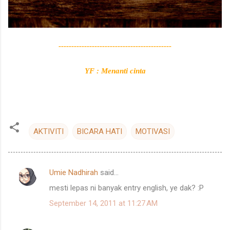
--------------------------------------------
YF : Menanti cinta
AKTIVITI
BICARA HATI
MOTIVASI
Umie Nadhirah
said…
C
mesti lepas ni banyak entry english, ye dak? :P
o
September 14, 2011 at 11:27 AM
m
m