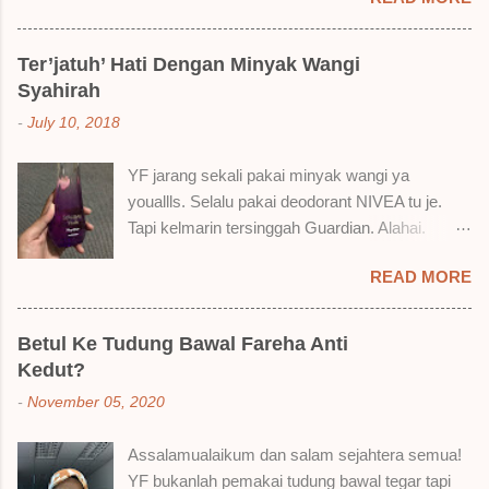
Nak jadikan cerita, a ku baru je beli liquid lipstick
brand SoBella ni. Siap beli 3 kau! Adeh! Dari
atas, Cornflakes Madu, Strawberry Semprit &
Ter’jatuh’ Hati Dengan Minyak Wangi
Rose Makmur Setelah dicuba dengan pelbagai
Syahirah
cara, aku jumpa beberapa sebab kenapa aku
-
July 10, 2018
suka liquid lipstick ni dan kenapa aku tak berapa
suka juga. Tapi mostly suka gila! Yang part tak
YF jarang sekali pakai minyak wangi ya
suka tu boleh adjust. Don't worry! Aku start
youallls. Selalu pakai deodorant NIVEA tu je.
dengan yang elok dulu lah ek! Pros 1) OMG!
Tapi kelmarin tersinggah Guardian. Alahai.
Ringan gila tekstur dia bila dah kering. Serious!
Lemah iman dan wallet . 🤣 Jalan punya jalan
2) Bila dah kering, sentuh plak bibirkan. Alahai!
READ MORE
dalam Guardian, ternampaklah minyak wangi
Lembut plak jadinya bibir ni and smooth gitu. 3)
Syahirah ni. Kebetulan ada sale . RM18 je tau.
Bila minum air, still nampak bekas lipstick kat
Harga adal tak pasti plak. May be dalam RM20
gelas tapi tak obvious pun. Sikit sangat. Tapi tak
Betul Ke Tudung Bawal Fareha Anti
macam tu. Dah lama tak pakai perfume , ambil
tahu lah kalau dah minum bergelas-gelas dan
Kedut?
lah satu yang warna keunguan ni dengan
makan berpinggan-pinggan. 4) Senang nak
-
November 05, 2020
redhanya sebab tak tahu lah wangian dia tu
cuci. Tak perl...
tahan lama ke tak. Warna ungu ni namanya
Assalamualaikum dan salam sejahtera semua!
Magnifique ya anak-anak semua. Bau sweet-
YF bukanlah pemakai tudung bawal tegar tapi