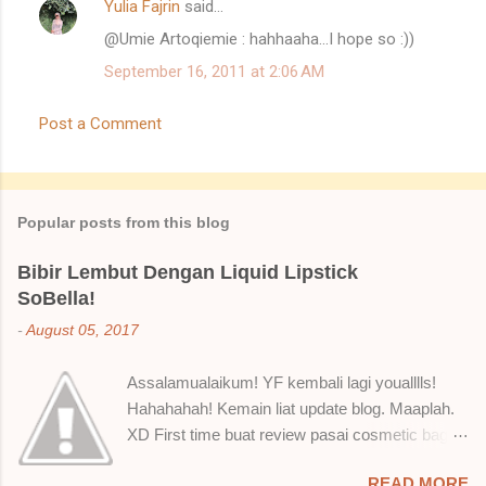
Yulia Fajrin
said…
e
@Umie Artoqiemie : hahhaaha...I hope so :))
n
t
September 16, 2011 at 2:06 AM
s
Post a Comment
Popular posts from this blog
Bibir Lembut Dengan Liquid Lipstick
SoBella!
-
August 05, 2017
Assalamualaikum! YF kembali lagi youalllls!
Hahahahah! Kemain liat update blog. Maaplah.
XD First time buat review pasai cosmetic bagai
ni. Sejak bila tah jadi hantu make up. T.T Okay!
READ MORE