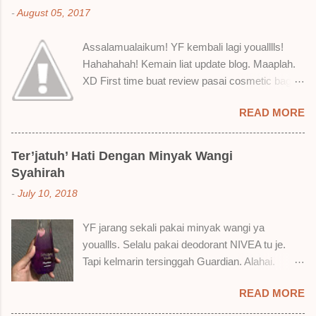
-
August 05, 2017
Assalamualaikum! YF kembali lagi youalllls!
Hahahahah! Kemain liat update blog. Maaplah.
XD First time buat review pasai cosmetic bagai
ni. Sejak bila tah jadi hantu make up. T.T Okay!
READ MORE
Nak jadikan cerita, a ku baru je beli liquid lipstick
brand SoBella ni. Siap beli 3 kau! Adeh! Dari
atas, Cornflakes Madu, Strawberry Semprit &
Ter’jatuh’ Hati Dengan Minyak Wangi
Rose Makmur Setelah dicuba dengan pelbagai
Syahirah
cara, aku jumpa beberapa sebab kenapa aku
-
July 10, 2018
suka liquid lipstick ni dan kenapa aku tak berapa
suka juga. Tapi mostly suka gila! Yang part tak
YF jarang sekali pakai minyak wangi ya
suka tu boleh adjust. Don't worry! Aku start
youallls. Selalu pakai deodorant NIVEA tu je.
dengan yang elok dulu lah ek! Pros 1) OMG!
Tapi kelmarin tersinggah Guardian. Alahai.
Ringan gila tekstur dia bila dah kering. Serious!
Lemah iman dan wallet . 🤣 Jalan punya jalan
2) Bila dah kering, sentuh plak bibirkan. Alahai!
READ MORE
dalam Guardian, ternampaklah minyak wangi
Lembut plak jadinya bibir ni and smooth gitu. 3)
Syahirah ni. Kebetulan ada sale . RM18 je tau.