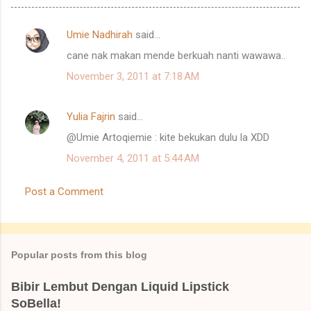
Umie Nadhirah
said…
C
cane nak makan mende berkuah nanti wawawa..
o
November 3, 2011 at 7:18 AM
m
m
Yulia Fajrin
said…
e
@Umie Artoqiemie : kite bekukan dulu la XDD
n
t
November 4, 2011 at 5:44 AM
s
Post a Comment
Popular posts from this blog
Bibir Lembut Dengan Liquid Lipstick
SoBella!