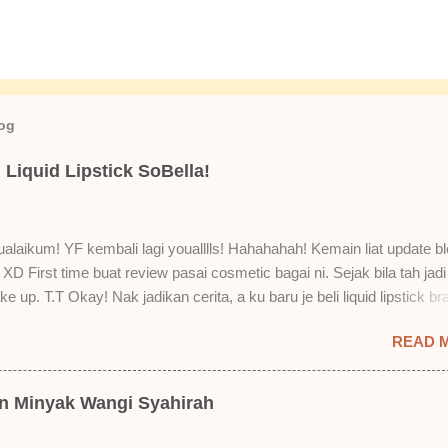
log
Liquid Lipstick SoBella!
laikum! YF kembali lagi youalllls! Hahahahah! Kemain liat update bl
XD First time buat review pasai cosmetic bagai ni. Sejak bila tah jadi
e up. T.T Okay! Nak jadikan cerita, a ku baru je beli liquid lipstick br
i. Siap beli 3 kau! Adeh! Dari atas, Cornflakes Madu, Strawberry Sem
READ 
mur Setelah dicuba dengan pelbagai cara, aku jumpa beberapa seb
u suka liquid lipstick ni dan kenapa aku tak berapa suka juga. Tapi 
! Yang part tak suka tu boleh adjust. Don't worry! Aku start dengan y
an Minyak Wangi Syahirah
 lah ek! Pros 1) OMG! Ringan gila tekstur dia bila dah kering. Serious!
kering, sentuh plak bibirkan. Alahai! Lembut plak jadinya bibir ni and 