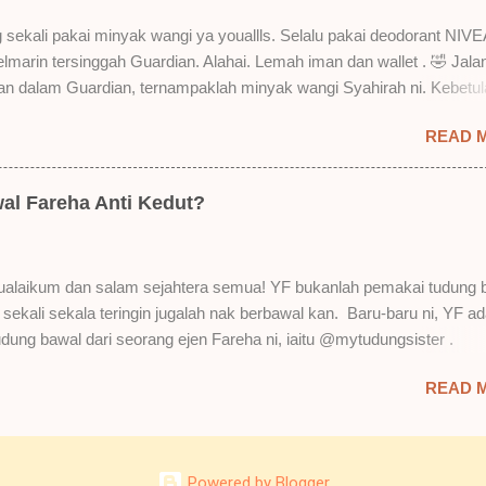
Bila minum air, still nampak bekas lipstick kat gelas tapi tak obvious pu
 sekali pakai minyak wangi ya youallls. Selalu pakai deodorant NIVE
gat. Tapi tak tahu lah kalau dah minum bergelas-gelas dan makan
kelmarin tersinggah Guardian. Alahai. Lemah iman dan wallet . 🤣 Jala
n-pinggan. 4) Senang nak cuci. Tak perl...
lan dalam Guardian, ternampaklah minyak wangi Syahirah ni. Kebetu
 . RM18 je tau. Harga adal tak pasti plak. May be dalam RM20 macam
READ 
 tak pakai perfume , ambil lah satu yang warna keunguan ni dengan
sebab tak tahu lah wangian dia tu tahan lama ke tak. Warna ungu ni
Magnifique ya anak-anak semua. Bau sweet-sweet gitu. Lembut je.
al Fareha Anti Kedut?
h plak dengan hasutan adik perempuan. Zassss rembat satu katanya
 yang bayorrr. 😭 Lepas tu, YF pakailah pergi kerja. So aktiviti tak
sangat. Duduk dalam aircond je. Dari pagi sampai petang nak maghri
alaikum dan salam sejahtera semua! YF bukanlah pemakai tudung 
till ada lagi. Wehuuu. YF suka gila kot! Hahahaha! Bukan apa. Kita pu
i sekali sekala teringin jugalah nak berbawal kan. Baru-baru ni, YF ad
au diri sendiri masam macam bau budak sekolah balik rumah kan.
udung bawal dari seorang ejen Fareha ni, iaitu @mytudungsister .
. Tapi bau dia memang maintain . Walaupun tak sepekat awa...
n semua okay dan kemas. Penghantaran pun laju. Order hari Sabtu,
READ 
h. Siap ada bagi satu free brooch lagi. Ya Allah. YF terlupa YF tak a
ooch pun dekat rumah. Hahaha! Punyalah yakin nak order bawal. YF ta
al guna jarum sebagai ganti brooch . Tengoklah. Punyalah dah lama 
 kan. Thank you @mytudungsister ! Okay! YF beli Tudung Bawal Anti
Powered by Blogger