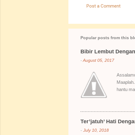
Post a Comment
C
o
m
m
Popular posts from this b
e
Bibir Lembut Dengan 
n
-
August 05, 2017
t
s
Assalamua
Maaplah. 
hantu mak
SoBella n
Rose Mak
kenapa ak
suka gila
Ter’jatuh’ Hati Deng
elok dulu
-
July 10, 2018
Bila dah 