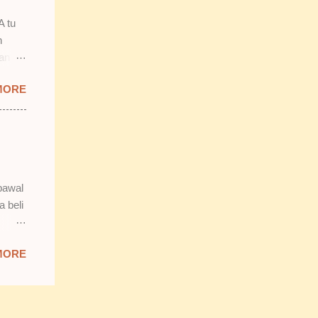
n.
A tu
n
lan
 tu.
MORE
 tapi
b tu,
bawal
n tak
a beli
 Isnin
MORE
da
k reti
tak