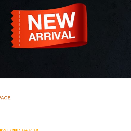
 PAGE
AWL (2ND BATCH)