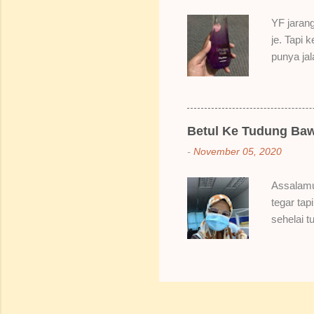
gitu. 3) 
YF jarang
Sikit san
je. Tapi 
berpingga
punya ja
ada sale
Dah lama
redhanya 
namanya 
Betul Ke Tudung Baw
Bertamba
-
November 05, 2020
hakak dia
berpeluh 
Assalamu
bau dia s
tegar tap
naklah b
sehelai t
Hahahaha
Bungkusa
sampai da
sebiji br
pakai baw
berbawal