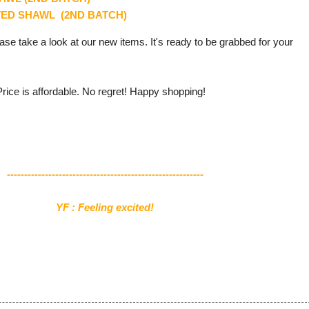
ED SHAWL (2ND BATCH)
se take a look at our new items. It's ready to be grabbed for your
rice is affordable. No regret! Happy shopping!
---------------------------------------------------------
YF : Feeling excited!