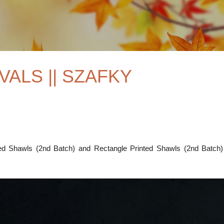
Skip to main content
VALS || SZAFKY
ted Shawls (2nd Batch) and Rectangle Printed Shawls (2nd Batch