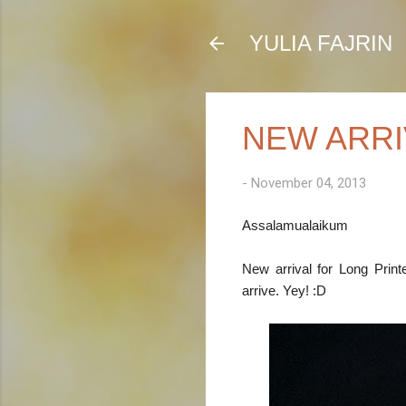
YULIA FAJRIN
NEW ARRI
-
November 04, 2013
Assalamualaikum
New arrival for Long Prin
arrive. Yey! :D