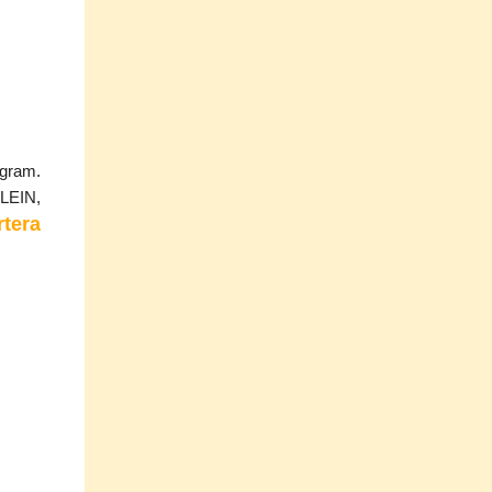
gram.
LEIN,
rtera