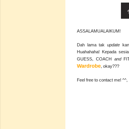
ASSALAMUALAIKUM!
Dah lama tak
update
kan
Huahahaha! Kepada sesia
GUESS, COACH
and
FIT
Wardrobe
, okay???
Feel free to contact me! ^^,