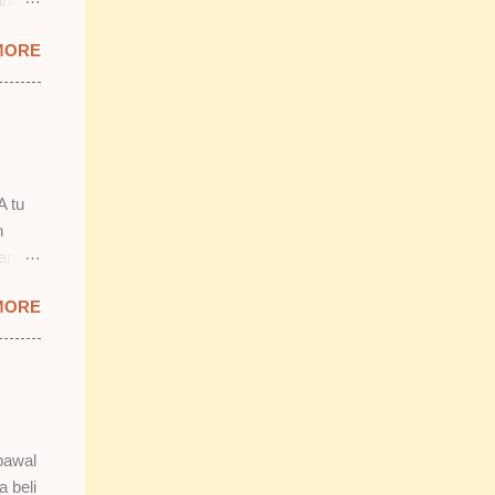
and
prit &
MORE
ab
mostly
ang
 2)
smooth
n.
A tu
n
lan
 tu.
MORE
 tapi
b tu,
bawal
n tak
a beli