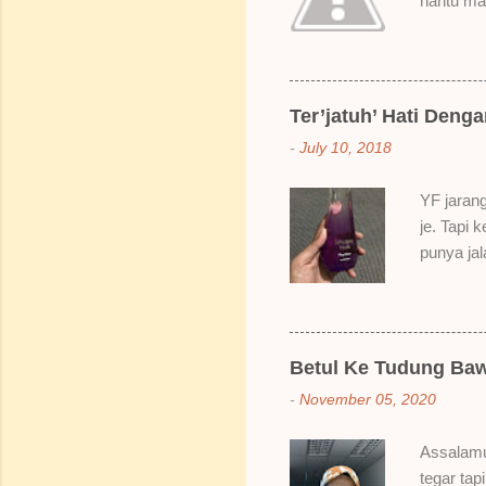
hantu mak
SoBella n
Rose Mak
kenapa ak
suka gila
Ter’jatuh’ Hati Deng
elok dulu
-
July 10, 2018
Bila dah 
gitu. 3) 
YF jarang
Sikit san
je. Tapi 
berpingga
punya ja
ada sale
Dah lama
redhanya 
namanya 
Betul Ke Tudung Baw
Bertamba
-
November 05, 2020
hakak dia
berpeluh 
Assalamu
bau dia s
tegar tap