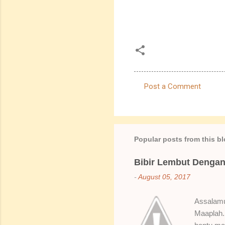
Post a Comment
C
o
m
m
Popular posts from this b
e
Bibir Lembut Dengan 
n
-
August 05, 2017
t
s
Assalamua
Maaplah. 