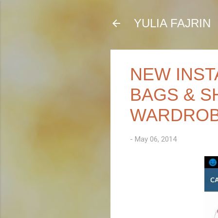
YULIA FAJRIN
NEW INST
BAGS & S
WARDRO
-
May 06, 2014