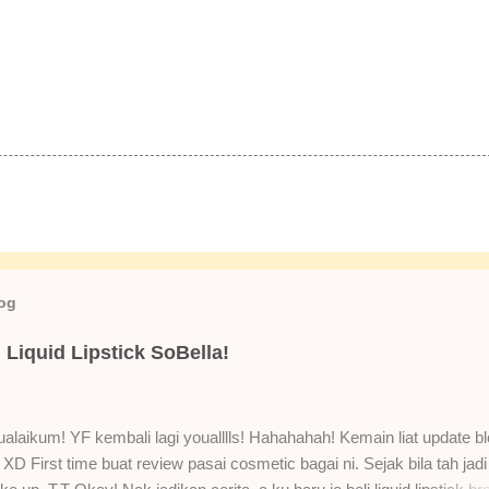
log
Liquid Lipstick SoBella!
laikum! YF kembali lagi youalllls! Hahahahah! Kemain liat update bl
XD First time buat review pasai cosmetic bagai ni. Sejak bila tah jadi