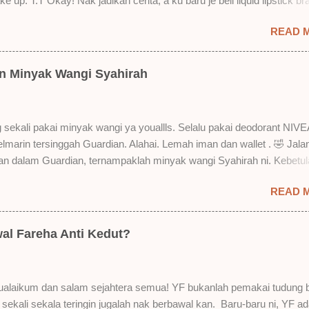
e up. T.T Okay! Nak jadikan cerita, a ku baru je beli liquid lipstick br
i. Siap beli 3 kau! Adeh! Dari atas, Cornflakes Madu, Strawberry Sem
READ 
mur Setelah dicuba dengan pelbagai cara, aku jumpa beberapa seb
u suka liquid lipstick ni dan kenapa aku tak berapa suka juga. Tapi 
! Yang part tak suka tu boleh adjust. Don't worry! Aku start dengan y
an Minyak Wangi Syahirah
 lah ek! Pros 1) OMG! Ringan gila tekstur dia bila dah kering. Serious!
kering, sentuh plak bibirkan. Alahai! Lembut plak jadinya bibir ni and 
Bila minum air, still nampak bekas lipstick kat gelas tapi tak obvious pu
 sekali pakai minyak wangi ya youallls. Selalu pakai deodorant NIVE
gat. Tapi tak tahu lah kalau dah minum bergelas-gelas dan makan
kelmarin tersinggah Guardian. Alahai. Lemah iman dan wallet . 🤣 Jala
n-pinggan. 4) Senang nak cuci. Tak perl...
lan dalam Guardian, ternampaklah minyak wangi Syahirah ni. Kebetu
 . RM18 je tau. Harga adal tak pasti plak. May be dalam RM20 macam
READ 
 tak pakai perfume , ambil lah satu yang warna keunguan ni dengan
sebab tak tahu lah wangian dia tu tahan lama ke tak. Warna ungu ni
Magnifique ya anak-anak semua. Bau sweet-sweet gitu. Lembut je.
al Fareha Anti Kedut?
h plak dengan hasutan adik perempuan. Zassss rembat satu katanya
 yang bayorrr. 😭 Lepas tu, YF pakailah pergi kerja. So aktiviti tak
sangat. Duduk dalam aircond je. Dari pagi sampai petang nak maghri
alaikum dan salam sejahtera semua! YF bukanlah pemakai tudung 
till ada lagi. Wehuuu. YF suka gila kot! Hahahaha! Bukan apa. Kita pu
i sekali sekala teringin jugalah nak berbawal kan. Baru-baru ni, YF ad